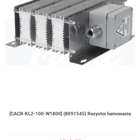
[CACR-KL2-100-W1800] {8091545} Rezystor hamowania