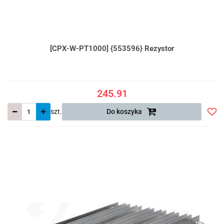
[CPX-W-PT1000] {553596} Rezystor
245.91
szt.
Do koszyka
Do
prze