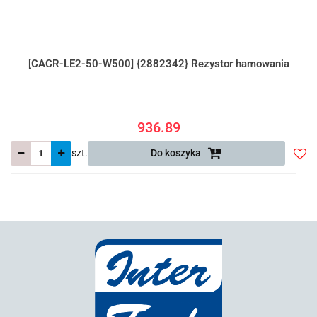
[CACR-LE2-50-W500] {2882342} Rezystor hamowania
936.89
szt.
Do koszyka
Do
prze