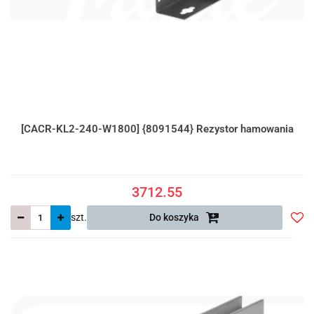
[CACR-KL2-240-W1800] {8091544} Rezystor hamowania
3712.55
szt.
Do koszyka
Do
prze