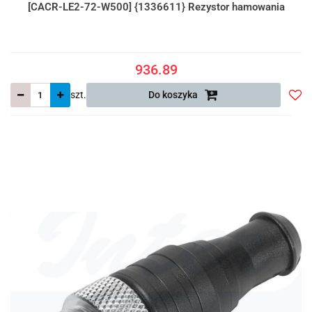
[CACR-LE2-72-W500] {1336611} Rezystor hamowania
936.89
szt.
Do koszyka
Do
prze