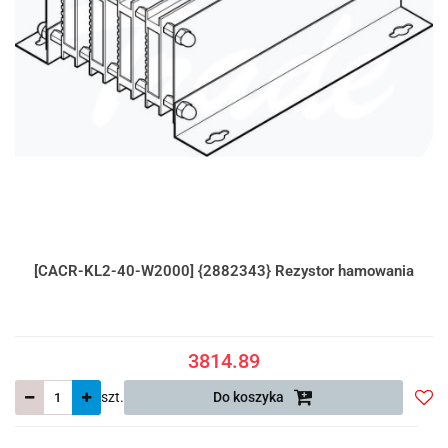
[CACR-KL2-40-W2000] {2882343} Rezystor hamowania
3814.89
szt.
Do koszyka
Do
prze