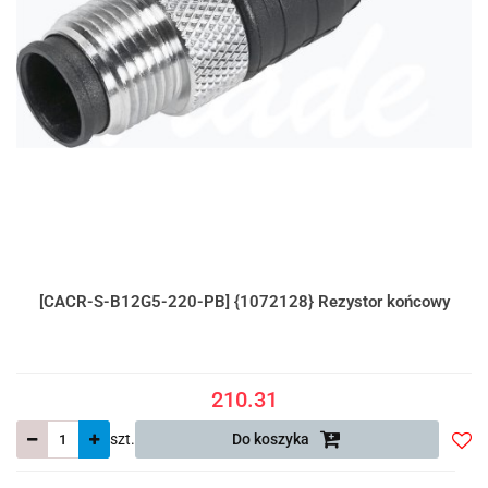
[CACR-S-B12G5-220-PB] {1072128} Rezystor końcowy
210.31
szt.
Do koszyka
Do
prze