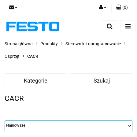
(
0
)
Zaloguj się
Zarejestruj się
Dodaj zgłoszenie
Strona główna
Produkty
Sterowniki i oprogramowanie
Zgody cookies
Osprzęt
CACR
Kategorie
Szukaj
CACR