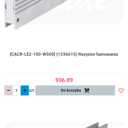
[CACR-LE2-100-W500] {1336615} Rezystor hamowania
936.89
szt.
Do koszyka
Do
prze