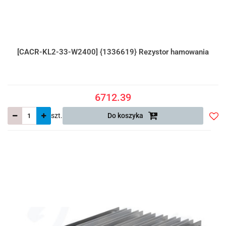
[CACR-KL2-33-W2400] {1336619} Rezystor hamowania
6712.39
szt.
Do koszyka
Do
prze