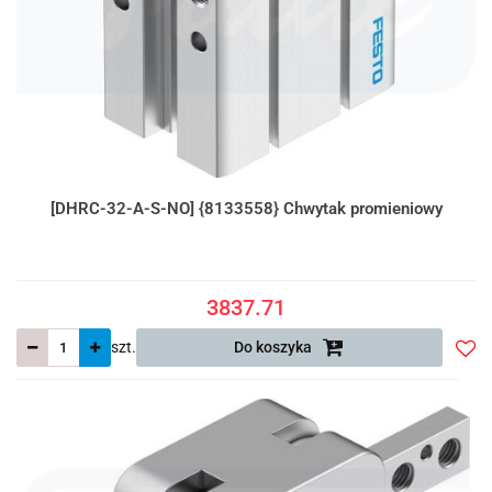
[DHRC-32-A-S-NO] {8133558} Chwytak promieniowy
3837.71
szt.
Do koszyka
Do
prze