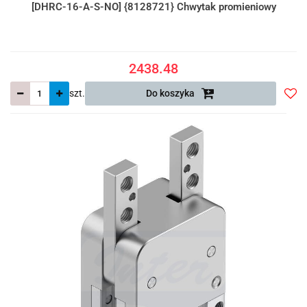
[DHRC-16-A-S-NO] {8128721} Chwytak promieniowy
2438.48
szt.
Do koszyka
Do
prze