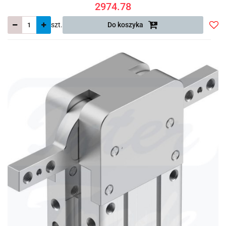
2974.78
szt.
Do koszyka
Do
prze