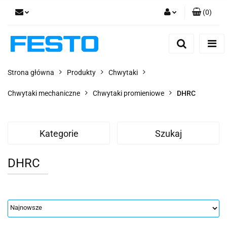
(
0
)
Zaloguj się
Zarejestruj się
Dodaj zgłoszenie
Strona główna
Produkty
Chwytaki
Zgody cookies
Chwytaki mechaniczne
Chwytaki promieniowe
DHRC
Kategorie
Szukaj
DHRC