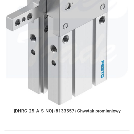
[DHRC-25-A-S-NO] {8133557} Chwytak promieniowy