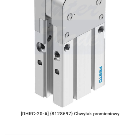
[DHRC-20-A] {8128697} Chwytak promieniowy