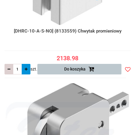
[DHRC-10-A-S-NO] {8133559} Chwytak promieniowy
2138.98
szt.
Do koszyka
Do
prze