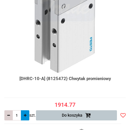
[DHRC-10-A] {8125472} Chwytak promieniowy
1914.77
szt.
Do koszyka
Do
prze