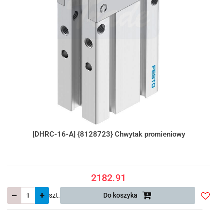
[DHRC-16-A] {8128723} Chwytak promieniowy
2182.91
szt.
Do koszyka
Do
prze