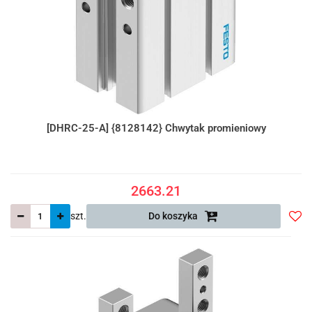
[DHRC-25-A] {8128142} Chwytak promieniowy
2663.21
szt.
Do koszyka
Do
prze