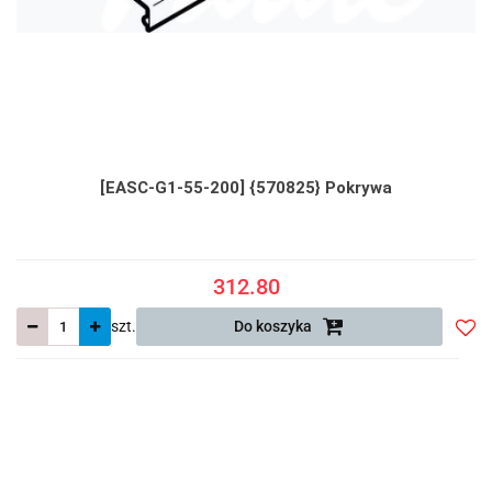
[EASC-G1-55-200] {570825} Pokrywa
312.80
szt.
Do koszyka
Do
prze