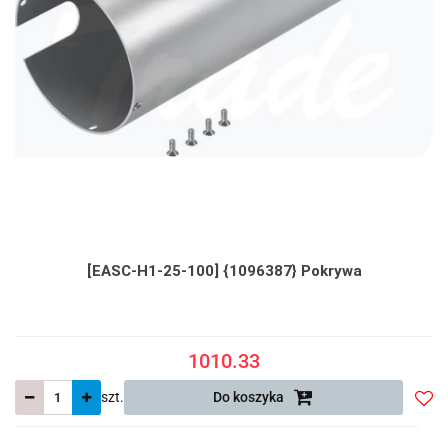
[EASC-H1-25-100] {1096387} Pokrywa
1010.33
szt.
Do koszyka
Do
prze