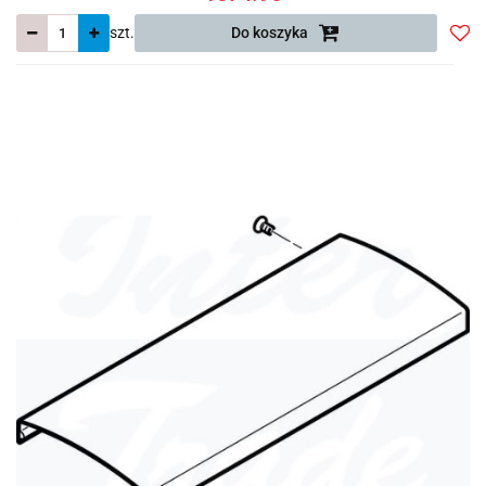
szt.
Do koszyka
Do
prze