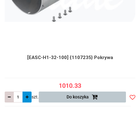
[EASC-H1-32-100] {1107235} Pokrywa
1010.33
szt.
Do koszyka
Do
prze