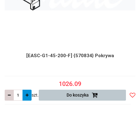
[EASC-G1-45-200-F] {570834} Pokrywa
1026.09
szt.
Do koszyka
Do
prze