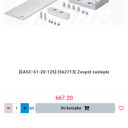
[EASC-S1-20-125] {562713} Zespół zaślepki
667.20
szt.
Do koszyka
Do
prze