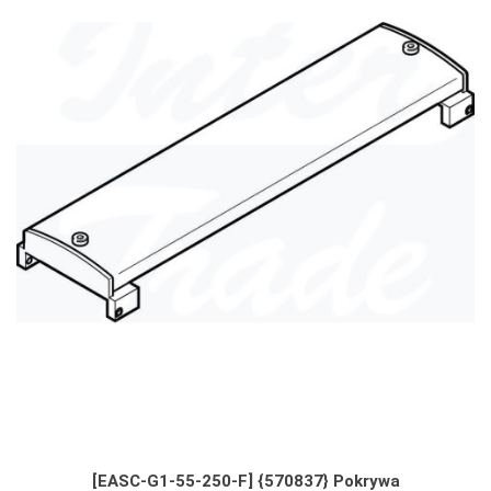
[EASC-G1-55-250-F] {570837} Pokrywa