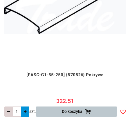
[EASC-G1-55-250] {570826} Pokrywa
322.51
szt.
Do koszyka
Do
prze