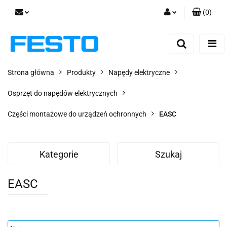
(
0
)
Zaloguj się
Zarejestruj się
Dodaj zgłoszenie
Strona główna
Produkty
Napędy elektryczne
Zgody cookies
Osprzęt do napędów elektrycznych
Części montażowe do urządzeń ochronnych
EASC
Kategorie
Szukaj
EASC