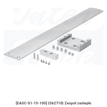
[EASC-S1-15-100] {562710} Zespół zaślepki