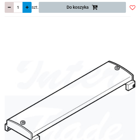
szt.
Do koszyka
Do
prze