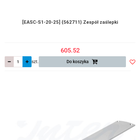
[EASC-S1-20-25] {562711} Zespół zaślepki
605.52
szt.
Do koszyka
Do
prze