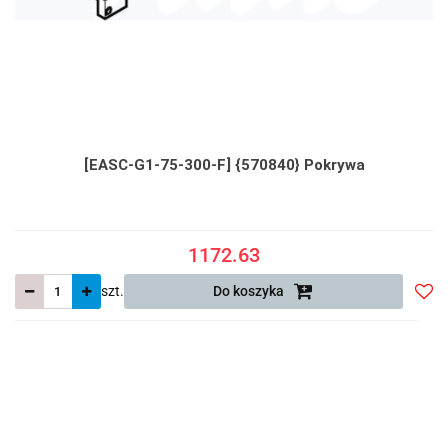
[EASC-G1-75-300-F] {570840} Pokrywa
1172.63
szt.
Do koszyka
Do
prze