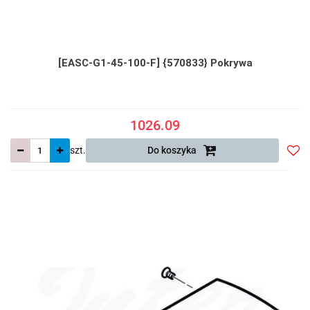
[EASC-G1-45-100-F] {570833} Pokrywa
1026.09
szt.
Do koszyka
Do
prze