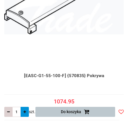
[EASC-G1-55-100-F] {570835} Pokrywa
1074.95
szt.
Do koszyka
Do
prze