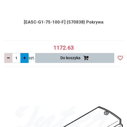
[EASC-G1-75-100-F] {570838} Pokrywa
1172.63
szt.
Do koszyka
Do
prze