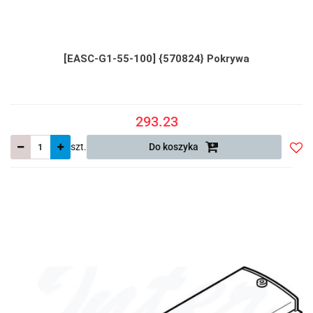
[EASC-G1-55-100] {570824} Pokrywa
293.23
szt.
Do koszyka
Do
prze