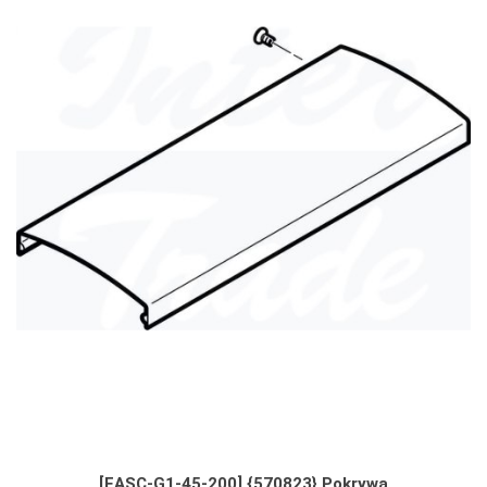
[EASC-G1-45-200] {570823} Pokrywa