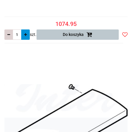
1074.95
szt.
Do koszyka
Do
prze