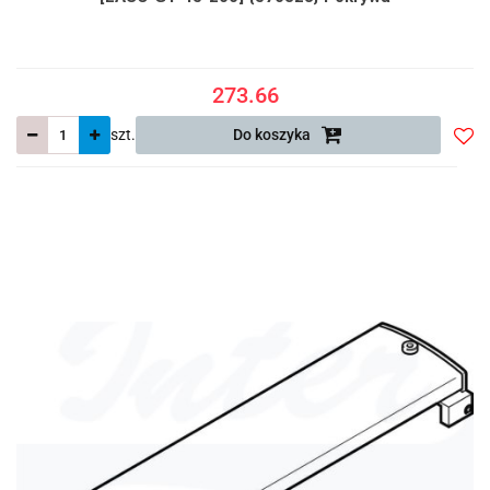
273.66
szt.
Do koszyka
Do
prze