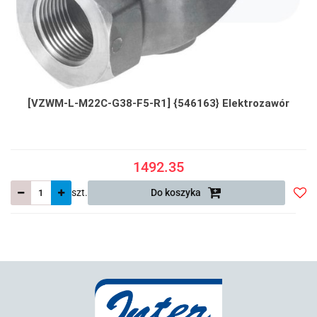
[VZWM-L-M22C-G38-F5-R1] {546163} Elektrozawór
1492.35
szt.
Do koszyka
Do
prze