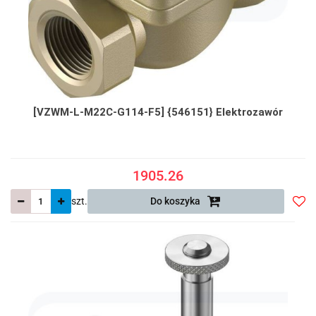
[VZWM-L-M22C-G114-F5] {546151} Elektrozawór
1905.26
szt.
Do koszyka
Do
prze