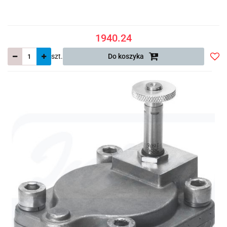
1940.24
szt.
Do koszyka
Do
prze