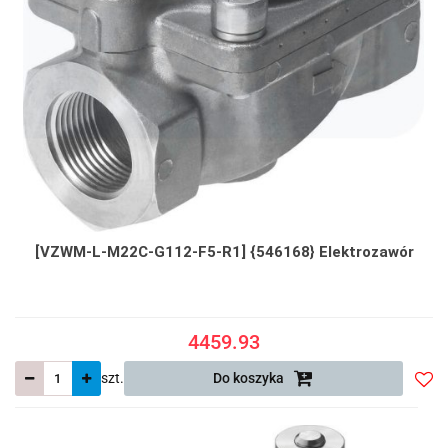
[VZWM-L-M22C-G112-F5-R1] {546168} Elektrozawór
4459.93
szt.
Do koszyka
Do
prze