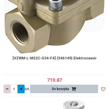
[VZWM-L-M22C-G34-F4] {546149} Elektrozawór
719.87
szt.
Do koszyka
Do
prze