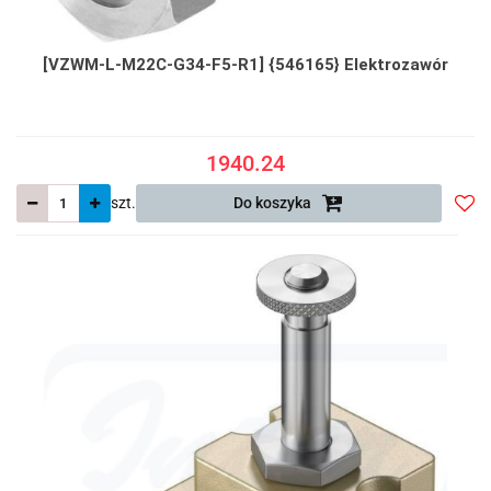
[VZWM-L-M22C-G34-F5-R1] {546165} Elektrozawór
1940.24
szt.
Do koszyka
Do
prze