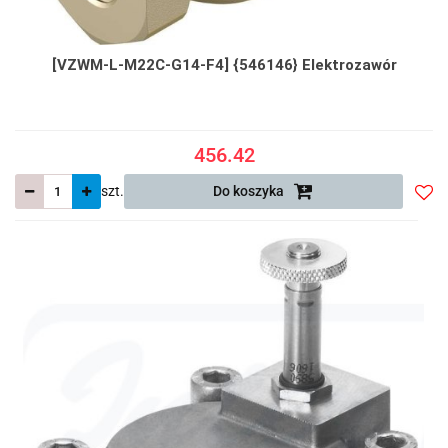
[VZWM-L-M22C-G14-F4] {546146} Elektrozawór
456.42
szt.
Do koszyka
Do
prze