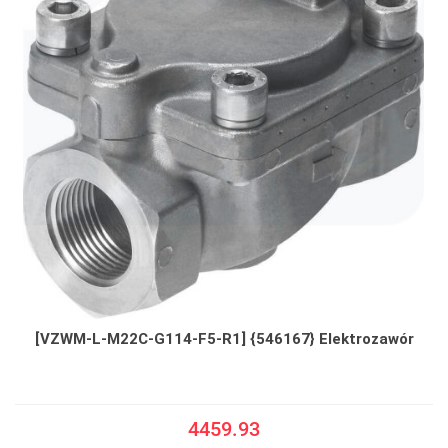
[VZWM-L-M22C-G114-F5-R1] {546167} Elektrozawór
4459.93