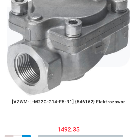
[VZWM-L-M22C-G14-F5-R1] {546162} Elektrozawór
1492.35