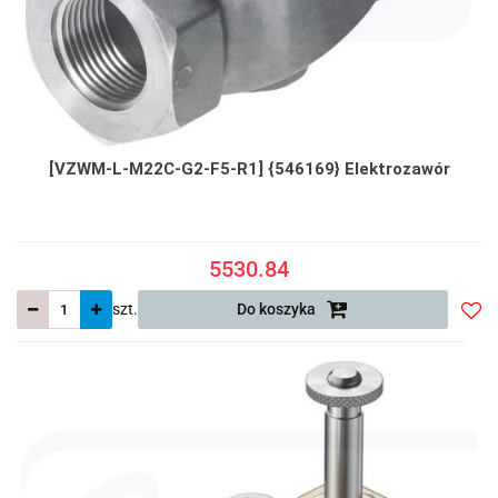
[VZWM-L-M22C-G2-F5-R1] {546169} Elektrozawór
5530.84
szt.
Do koszyka
Do
prze