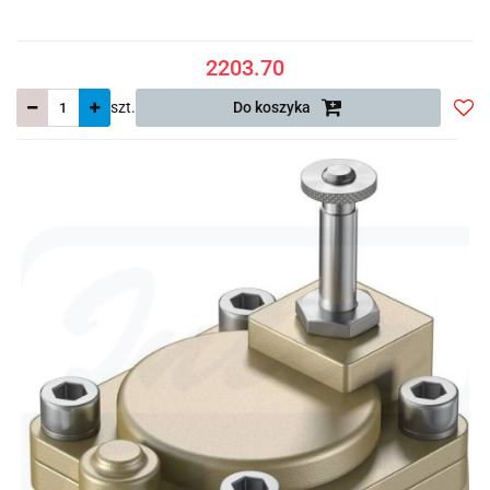
2203.70
szt.
Do koszyka
Do
prze