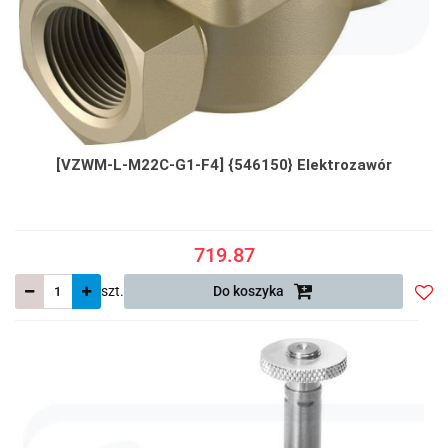
[VZWM-L-M22C-G1-F4] {546150} Elektrozawór
719.87
szt.
Do koszyka
Do
prze