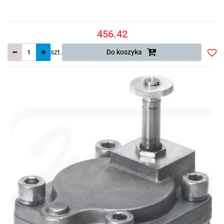
456.42
szt.
Do koszyka
Do
prze