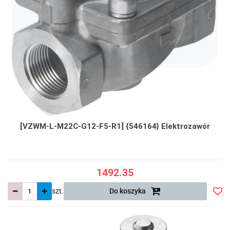
[VZWM-L-M22C-G12-F5-R1] {546164} Elektrozawór
1492.35
szt.
Do koszyka
Do
prze