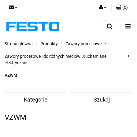
(
0
)
Zaloguj się
Zarejestruj się
Dodaj zgłoszenie
Strona główna
Produkty
Zawory procesowe
Zgody cookies
Zawory procesowe i do różnych mediów uruchamiane
elektrycznie
VZWM
Kategorie
Szukaj
VZWM