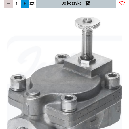
szt.
Do koszyka
Do
prze