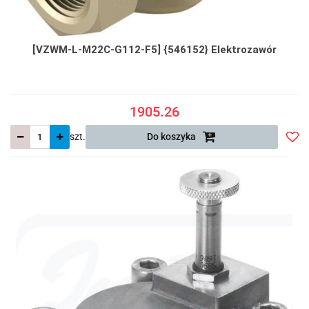
[VZWM-L-M22C-G112-F5] {546152} Elektrozawór
1905.26
szt.
Do koszyka
Do
prze