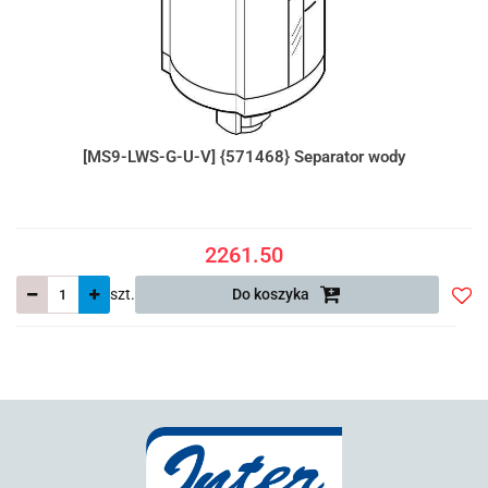
[MS9-LWS-G-U-V] {571468} Separator wody
2261.50
szt.
Do koszyka
Do
prze