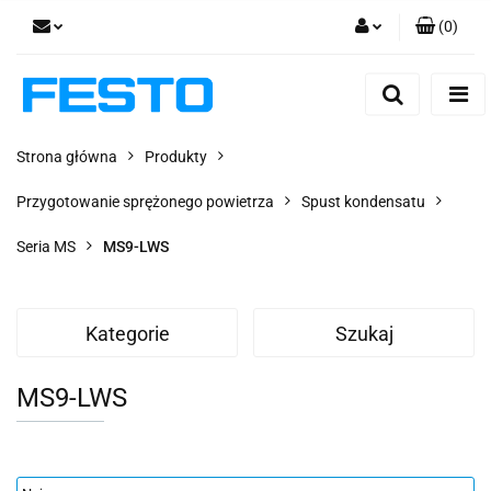
(
0
)
Zaloguj się
Zarejestruj się
Dodaj zgłoszenie
Strona główna
Produkty
Zgody cookies
Przygotowanie sprężonego powietrza
Spust kondensatu
Seria MS
MS9-LWS
Kategorie
Szukaj
MS9-LWS