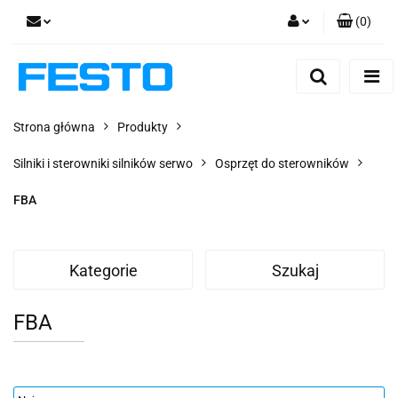
(
0
)
Zaloguj się
Zarejestruj się
Dodaj zgłoszenie
Strona główna
Produkty
Zgody cookies
Silniki i sterowniki silników serwo
Osprzęt do sterowników
FBA
Kategorie
Szukaj
FBA