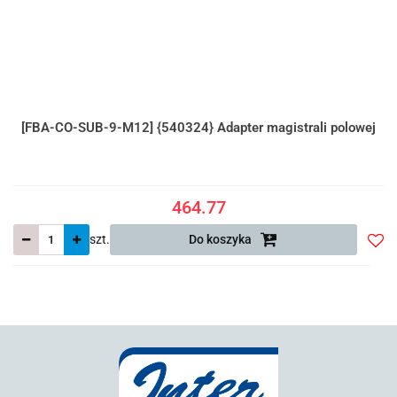
[FBA-CO-SUB-9-M12] {540324} Adapter magistrali polowej
464.77
szt.
Do koszyka
Do
prze