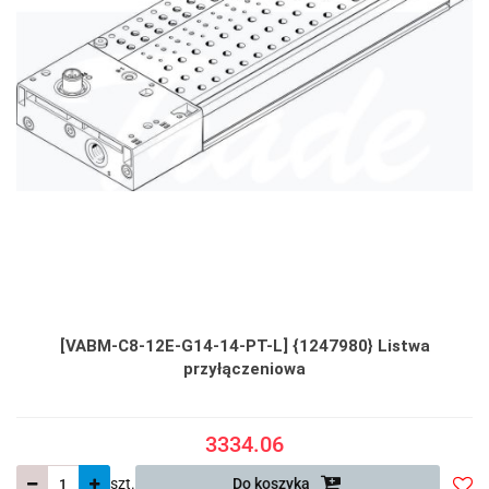
[VABM-C8-12E-G14-14-PT-L] {1247980} Listwa
przyłączeniowa
3334.06
szt.
Do koszyka