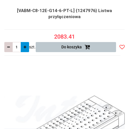
[VABM-C8-12E-G14-6-PT-L] {1247976} Listwa
przyłączeniowa
2083.41
szt.
Do koszyka
Do
prze