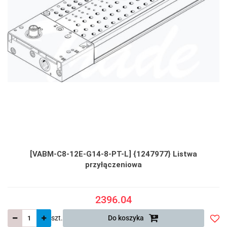
[VABM-C8-12E-G14-8-PT-L] {1247977} Listwa
przyłączeniowa
2396.04
szt.
Do koszyka