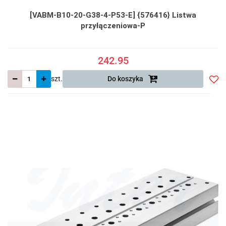
[VABM-B10-20-G38-4-P53-E] {576416} Listwa
przyłączeniowa-P
242.95
szt.
Do koszyka
Do
prze