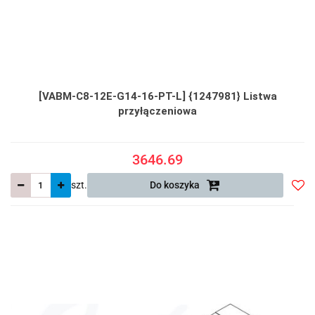
[VABM-C8-12E-G14-16-PT-L] {1247981} Listwa
przyłączeniowa
3646.69
szt.
Do koszyka
Do
prze