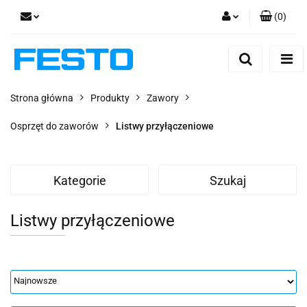
(
0
)
Zaloguj się
Zarejestruj się
Dodaj zgłoszenie
Strona główna
Produkty
Zawory
Zgody cookies
Osprzęt do zaworów
Listwy przyłączeniowe
Kategorie
Szukaj
Listwy przyłączeniowe