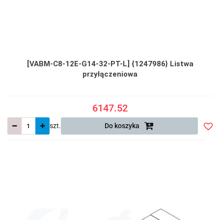
[VABM-C8-12E-G14-32-PT-L] {1247986} Listwa
przyłączeniowa
6147.52
szt.
Do koszyka
Do
prze