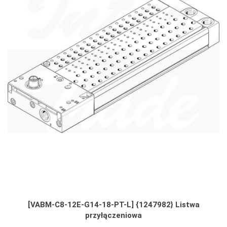
[VABM-C8-12E-G14-18-PT-L] {1247982} Listwa
przyłączeniowa