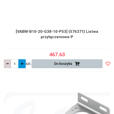
[VABM-B10-20-G38-10-P53] {576371} Listwa
przyłączeniowa-P
467.63
szt.
Do koszyka
Do
prze