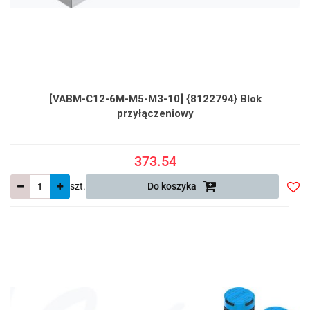
[VABM-C12-6M-M5-M3-10] {8122794} Blok
przyłączeniowy
373.54
szt.
Do koszyka
Do
prze