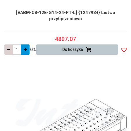
[VABM-C8-12E-G14-24-PT-L] {1247984} Listwa
przyłączeniowa
4897.07
szt.
Do koszyka
Do
prze