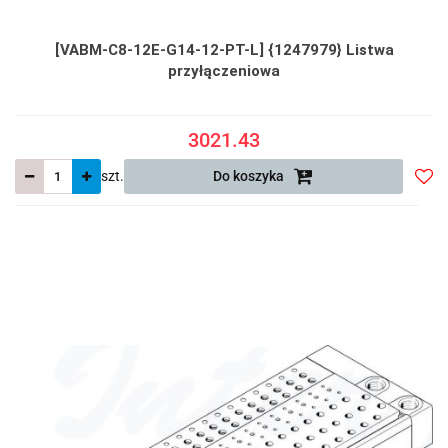
[VABM-C8-12E-G14-12-PT-L] {1247979} Listwa
przyłączeniowa
3021.43
szt.
Do koszyka
Do
prze