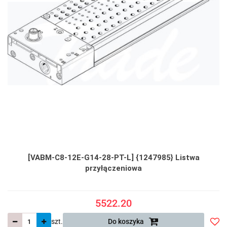
[VABM-C8-12E-G14-28-PT-L] {1247985} Listwa
przyłączeniowa
5522.20
szt.
Do koszyka