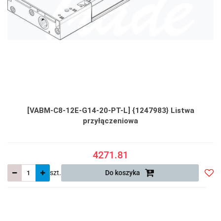
[VABM-C8-12E-G14-20-PT-L] {1247983} Listwa
przyłączeniowa
4271.81
szt.
Do koszyka
Do
prze