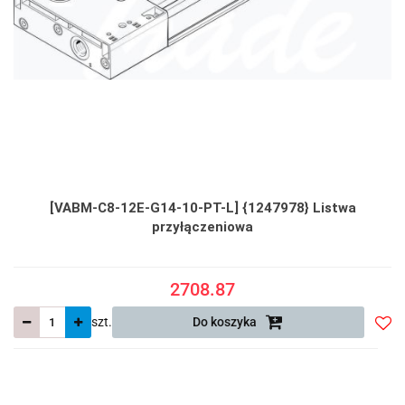
[VABM-C8-12E-G14-10-PT-L] {1247978} Listwa
przyłączeniowa
2708.87
szt.
Do koszyka
Do
prze