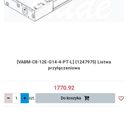
[VABM-C8-12E-G14-4-PT-L] {1247975} Listwa
przyłączeniowa
1770.92
szt.
Do koszyka
Do
prze