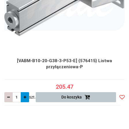
[VABM-B10-20-G38-3-P53-E] {576415} Listwa
przyłączeniowa-P
205.47
szt.
Do koszyka
Do
prze