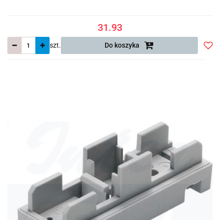
31.93
szt.
Do koszyka
Do
prze