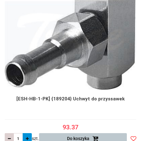
[ESH-HB-1-PK] {189204} Uchwyt do przyssawek
93.37
szt.
Do koszyka