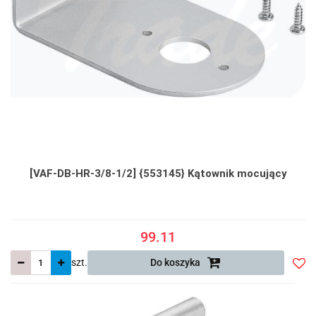
[VAF-DB-HR-3/8-1/2] {553145} Kątownik mocujący
99.11
szt.
Do koszyka
Do
prze