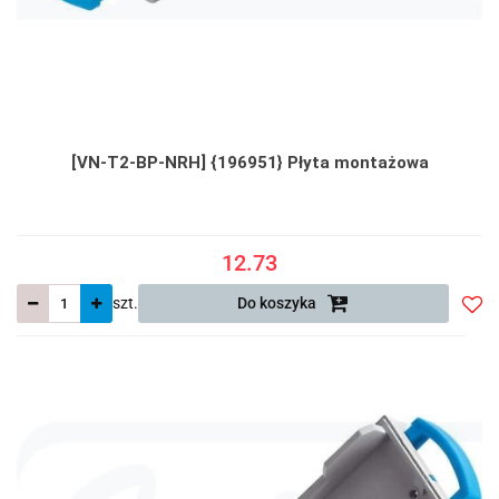
[VN-T2-BP-NRH] {196951} Płyta montażowa
12.73
szt.
Do koszyka
Do
prze