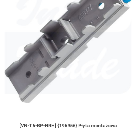
[VN-T6-BP-NRH] {196956} Płyta montażowa