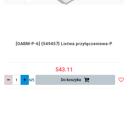
[OABM-P-6] {549457} Listwa przyłączeniowa-P
543.11
szt.
Do koszyka
Do
prze