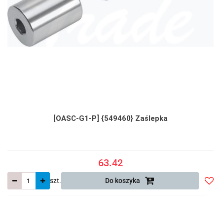
[OASC-G1-P] {549460} Zaślepka
63.42
szt.
Do koszyka
Do
prze