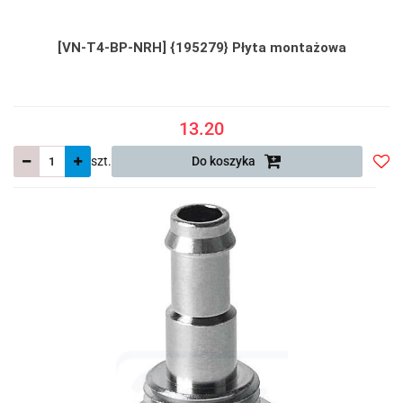
[VN-T4-BP-NRH] {195279} Płyta montażowa
13.20
szt.
Do koszyka
Do
prze