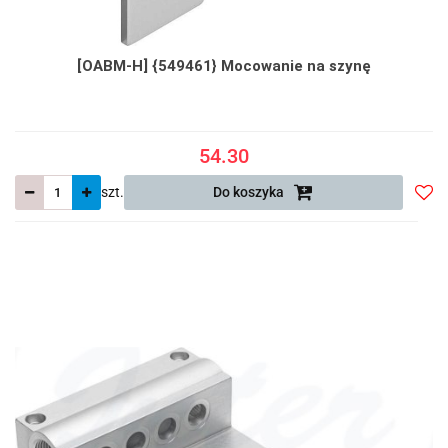
[OABM-H] {549461} Mocowanie na szynę
54.30
szt.
Do koszyka
Do
prze