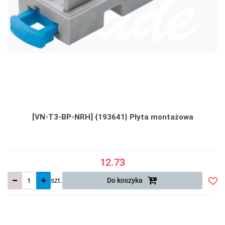
[VN-T3-BP-NRH] {193641} Płyta montażowa
12.73
szt.
Do koszyka
Do
prze