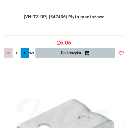
[VN-T3-BP] {547436} Płyta montażowa
26.06
szt.
Do koszyka
Do
prze