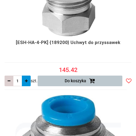
[ESH-HA-4-PK] {189200} Uchwyt do przyssawek
145.42
szt.
Do koszyka
Do
prze