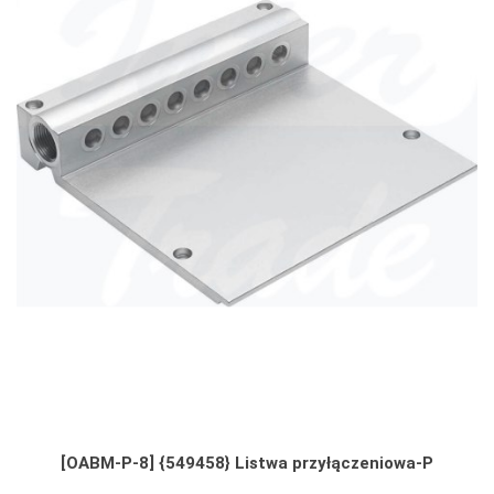
[OABM-P-8] {549458} Listwa przyłączeniowa-P