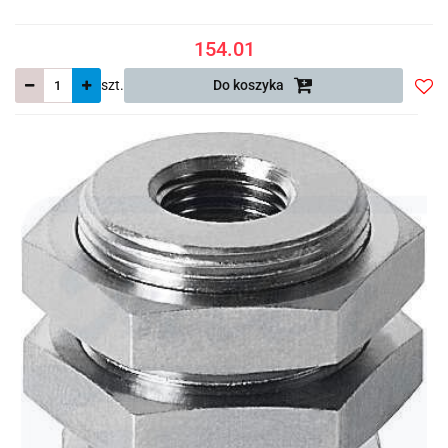
154.01
szt.
Do koszyka
Do
prze