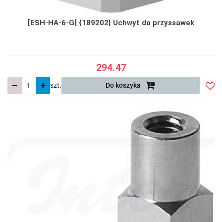
[ESH-HA-6-G] {189202} Uchwyt do przyssawek
294.47
szt.
Do koszyka
Do
prze