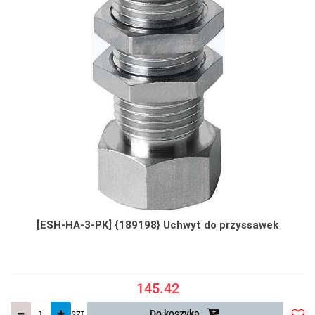
[ESH-HA-3-PK] {189198} Uchwyt do przyssawek
145.42
szt.
Do koszyka