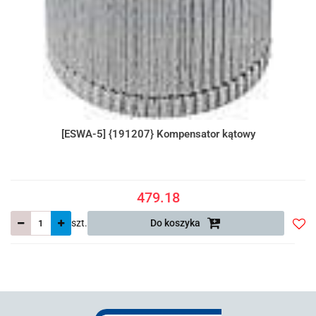
[ESWA-5] {191207} Kompensator kątowy
479.18
szt.
Do koszyka
Do
prze