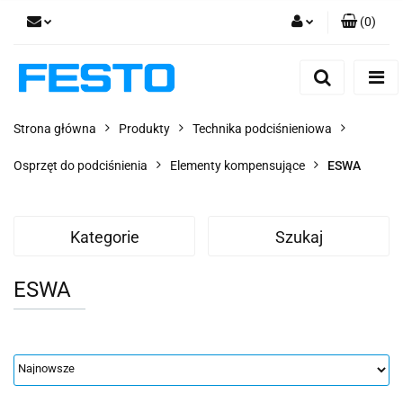
(
0
)
Zaloguj się
Zarejestruj się
Dodaj zgłoszenie
Strona główna
Produkty
Technika podciśnieniowa
Zgody cookies
Osprzęt do podciśnienia
Elementy kompensujące
ESWA
Kategorie
Szukaj
ESWA