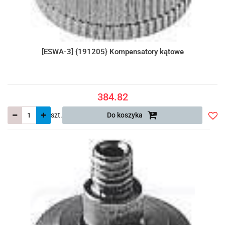
[ESWA-3] {191205} Kompensatory kątowe
384.82
szt.
Do koszyka
Do
prze