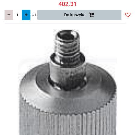
402.31
szt.
Do koszyka
Do
prze