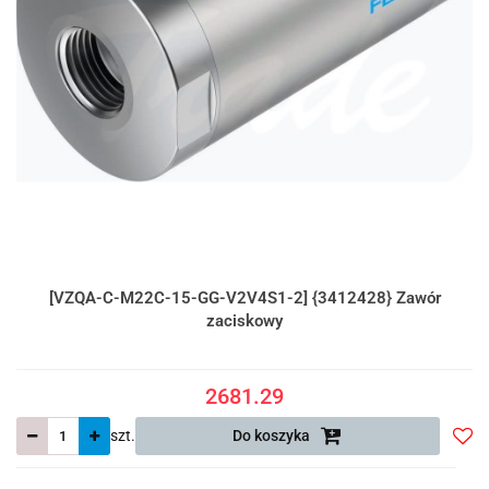
[VZQA-C-M22C-15-GG-V2V4S1-2] {3412428} Zawór
zaciskowy
2681.29
szt.
Do koszyka
Do
prze