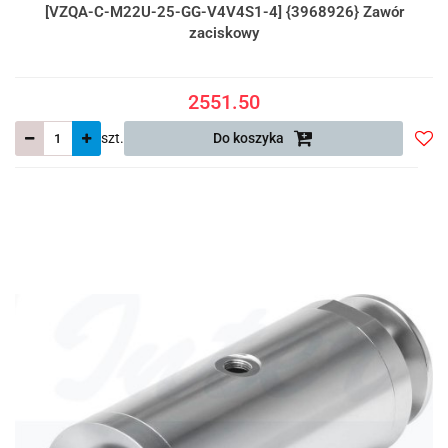
[VZQA-C-M22U-25-GG-V4V4S1-4] {3968926} Zawór
zaciskowy
2551.50
szt.
Do koszyka
Do
prze