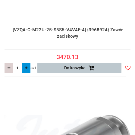
[VZQA-C-M22U-25-S5S5-V4V4E-4] {3968924} Zawór
zaciskowy
3470.13
szt.
Do koszyka
Do
prze