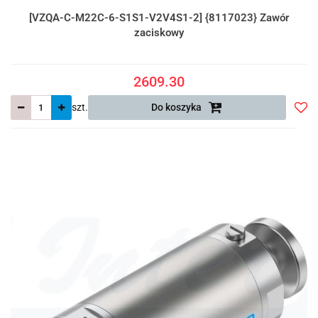
[VZQA-C-M22C-6-S1S1-V2V4S1-2] {8117023} Zawór
zaciskowy
2609.30
szt.
Do koszyka
Do
prze