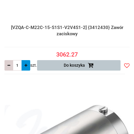
[VZQA-C-M22C-15-S1S1-V2V4S1-2] {3412430} Zawór
zaciskowy
3062.27
szt.
Do koszyka
Do
prze