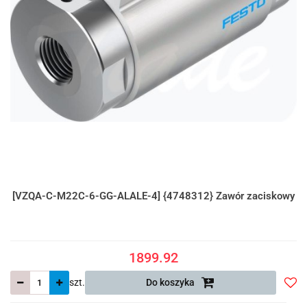
[VZQA-C-M22C-6-GG-ALALE-4] {4748312} Zawór zaciskowy
1899.92
szt.
Do koszyka
Do