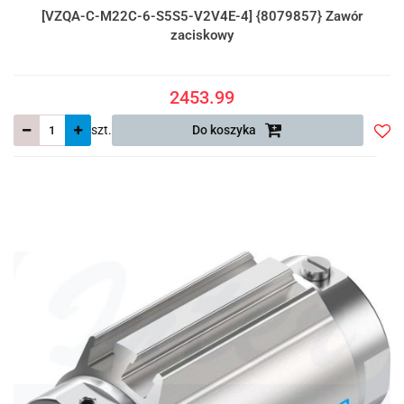
[VZQA-C-M22C-6-S5S5-V2V4E-4] {8079857} Zawór
zaciskowy
2453.99
szt.
Do koszyka
Do
prze