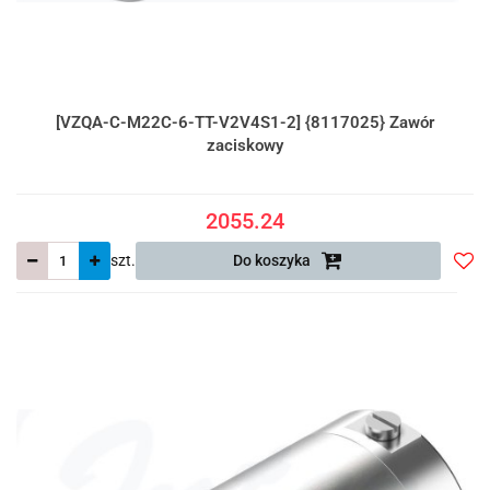
[VZQA-C-M22C-6-TT-V2V4S1-2] {8117025} Zawór
zaciskowy
2055.24
szt.
Do koszyka
Do
prze