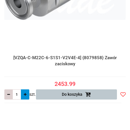
[VZQA-C-M22C-6-S1S1-V2V4E-4] {8079858} Zawór
zaciskowy
2453.99
szt.
Do koszyka
Do
prze