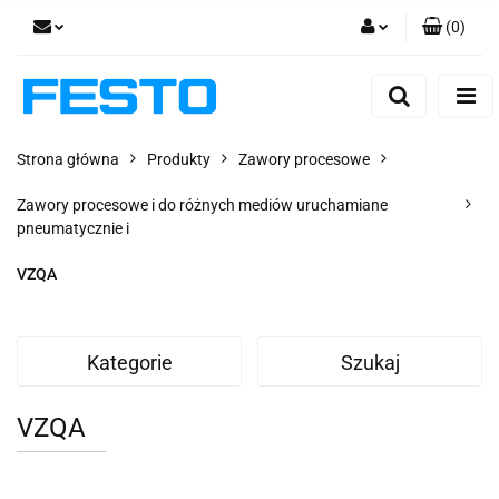
(
0
)
Zaloguj się
Zarejestruj się
Dodaj zgłoszenie
Strona główna
Produkty
Zawory procesowe
Zgody cookies
Zawory procesowe i do różnych mediów uruchamiane
pneumatycznie i
VZQA
Kategorie
Szukaj
VZQA