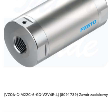
[VZQA-C-M22C-6-GG-V2V4E-4] {8091739} Zawór zaciskowy