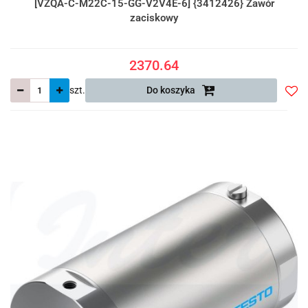
[VZQA-C-M22C-15-GG-V2V4E-6] {3412426} Zawór
zaciskowy
2370.64
szt.
Do koszyka
Do
prze