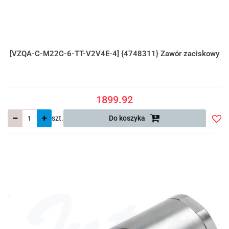
[VZQA-C-M22C-6-TT-V2V4E-4] {4748311} Zawór zaciskowy
1899.92
szt.
Do koszyka
Do
prze