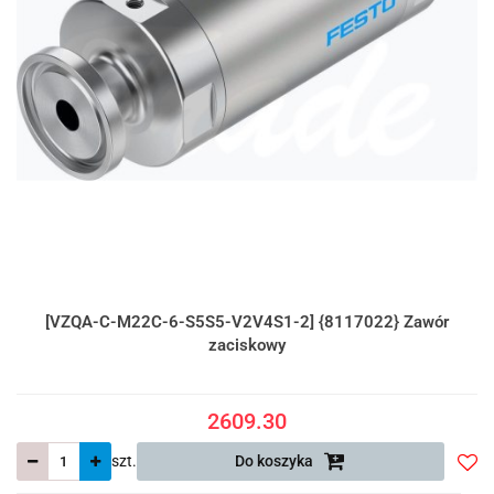
[VZQA-C-M22C-6-S5S5-V2V4S1-2] {8117022} Zawór
zaciskowy
2609.30
szt.
Do koszyka
Do