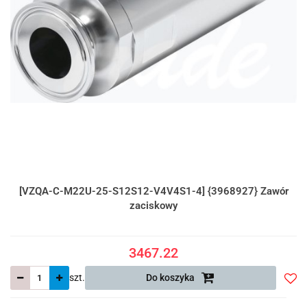
[VZQA-C-M22U-25-S12S12-V4V4S1-4] {3968927} Zawór
zaciskowy
3467.22
szt.
Do koszyka
Do