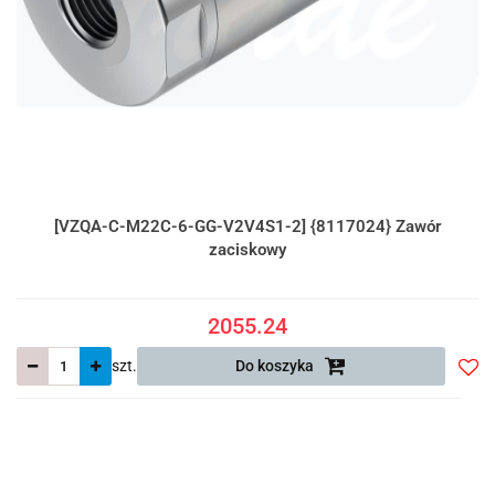
[VZQA-C-M22C-6-GG-V2V4S1-2] {8117024} Zawór
zaciskowy
2055.24
szt.
Do koszyka
Do
prze