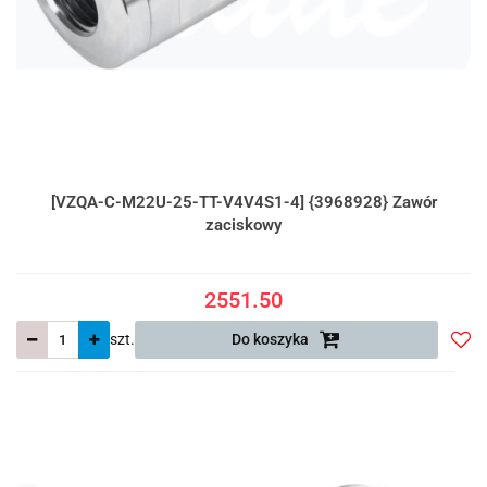
[VZQA-C-M22U-25-TT-V4V4S1-4] {3968928} Zawór
zaciskowy
2551.50
szt.
Do koszyka
Do
prze