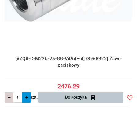
[VZQA-C-M22U-25-GG-V4V4E-4] {3968922} Zawór
zaciskowy
2476.29
szt.
Do koszyka
Do
prze