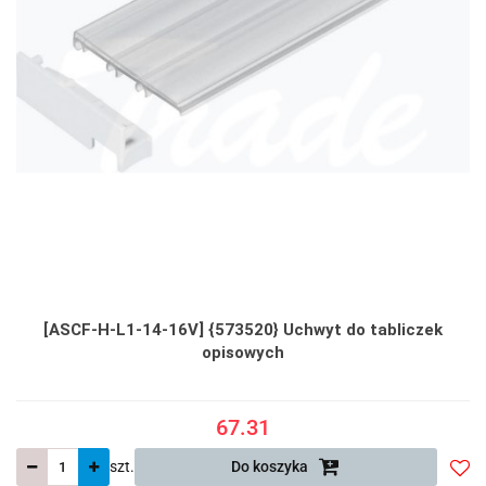
[ASCF-H-L1-14-16V] {573520} Uchwyt do tabliczek
opisowych
67.31
szt.
Do koszyka