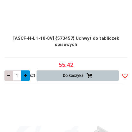
[ASCF-H-L1-10-8V] {573457} Uchwyt do tabliczek
opisowych
55.42
szt.
Do koszyka
Do
prze