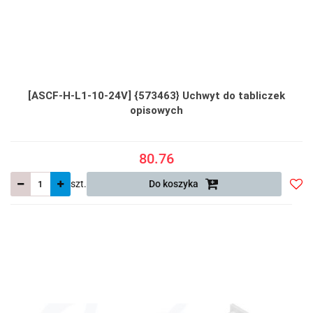
[ASCF-H-L1-10-24V] {573463} Uchwyt do tabliczek
opisowych
80.76
szt.
Do koszyka
Do
prze