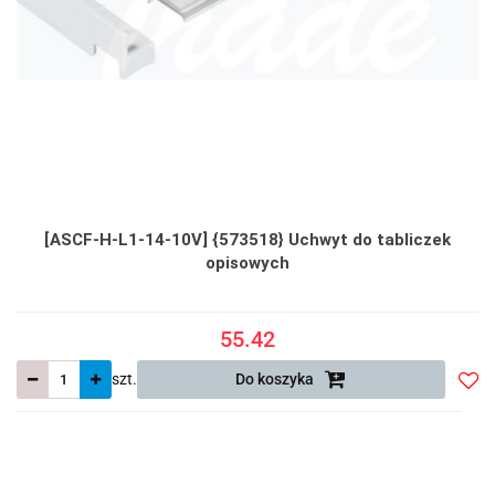
[ASCF-H-L1-14-10V] {573518} Uchwyt do tabliczek
opisowych
55.42
szt.
Do koszyka
Do
prze