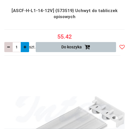
[ASCF-H-L1-14-12V] {573519} Uchwyt do tabliczek
opisowych
55.42
szt.
Do koszyka
Do
prze