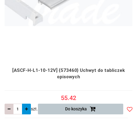
[ASCF-H-L1-10-12V] {573460} Uchwyt do tabliczek
opisowych
55.42
szt.
Do koszyka
Do
prze