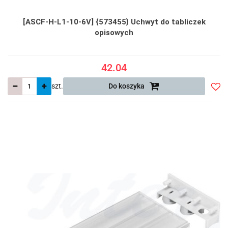
[ASCF-H-L1-10-6V] {573455} Uchwyt do tabliczek
opisowych
42.04
szt.
Do koszyka
Do
prze