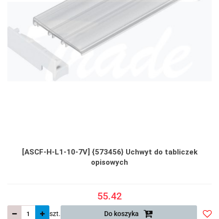
[ASCF-H-L1-10-7V] {573456} Uchwyt do tabliczek
opisowych
55.42
szt.
Do koszyka