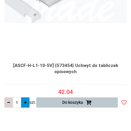
[ASCF-H-L1-10-5V] {573454} Uchwyt do tabliczek
opisowych
42.04
szt.
Do koszyka
Do
prze