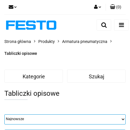
(
0
)
Zaloguj się
Zarejestruj się
Dodaj zgłoszenie
Strona główna
Produkty
Armatura pneumatyczna
Zgody cookies
Tabliczki opisowe
Kategorie
Szukaj
Tabliczki opisowe