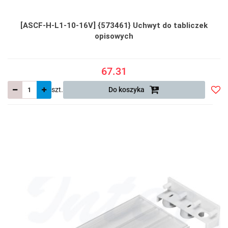
[ASCF-H-L1-10-16V] {573461} Uchwyt do tabliczek
opisowych
67.31
szt.
Do koszyka
Do
prze