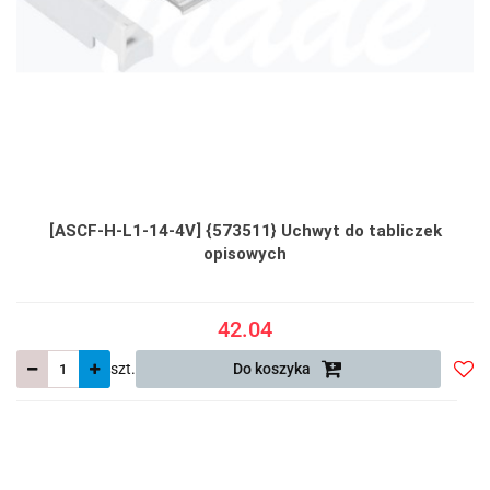
[ASCF-H-L1-14-4V] {573511} Uchwyt do tabliczek
opisowych
42.04
szt.
Do koszyka
Do
prze