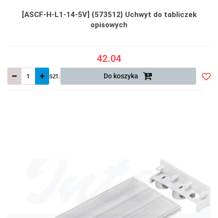
[ASCF-H-L1-14-5V] {573512} Uchwyt do tabliczek
opisowych
42.04
szt.
Do koszyka
Do
prze