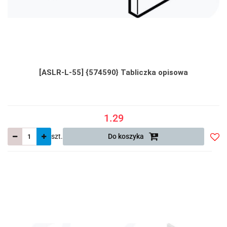
[ASLR-L-55] {574590} Tabliczka opisowa
1.29
szt.
Do koszyka
Do
prze