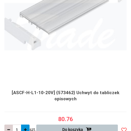
[ASCF-H-L1-10-20V] {573462} Uchwyt do tabliczek
opisowych
80.76
szt.
Do koszyka