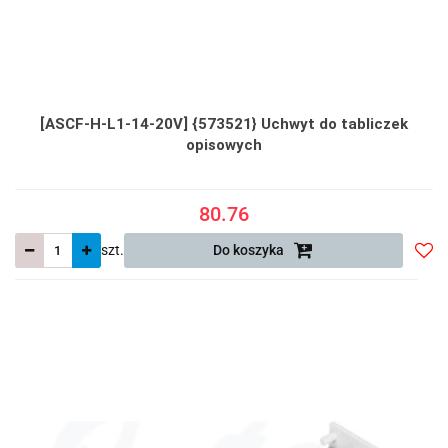
[ASCF-H-L1-14-20V] {573521} Uchwyt do tabliczek
opisowych
80.76
szt.
Do koszyka
Do
prze