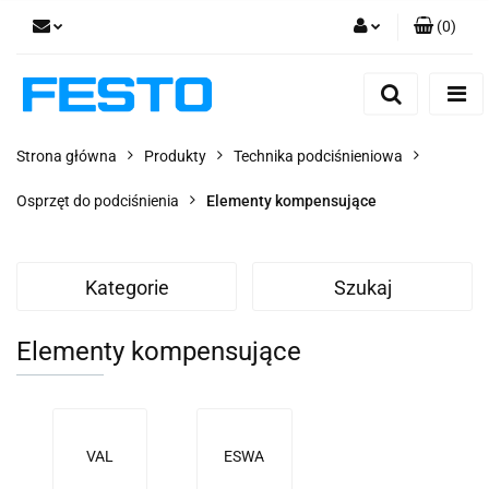
(
0
)
Zaloguj się
Zarejestruj się
Dodaj zgłoszenie
Strona główna
Produkty
Technika podciśnieniowa
Zgody cookies
Osprzęt do podciśnienia
Elementy kompensujące
Kategorie
Szukaj
Elementy kompensujące
VAL
ESWA