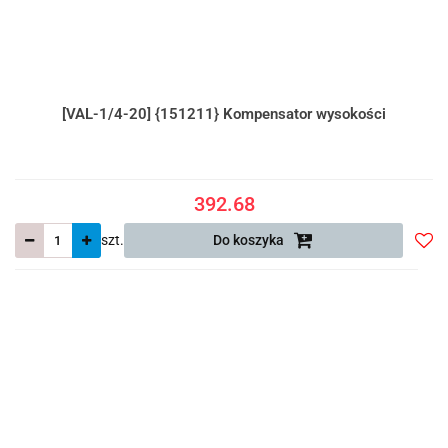
[VAL-1/4-20] {151211} Kompensator wysokości
392.68
szt.
Do koszyka
Do
prze