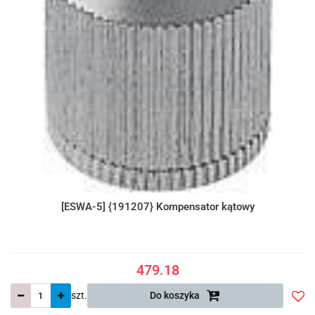
[ESWA-5] {191207} Kompensator kątowy
479.18
szt.
Do koszyka
Do