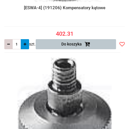
[ESWA-4] {191206} Kompensatory kątowe
402.31
szt.
Do koszyka
Do
prze