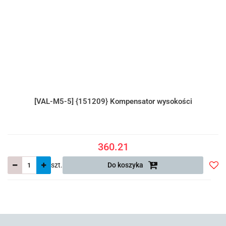
[VAL-M5-5] {151209} Kompensator wysokości
360.21
szt.
Do koszyka
Do
prze