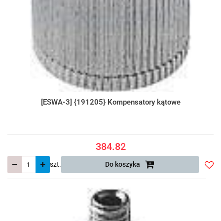
[ESWA-3] {191205} Kompensatory kątowe
384.82
szt.
Do koszyka
Do
prze