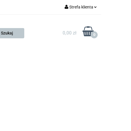
Strefa klienta
FESTO
Zaloguj się
Zarejestruj się
0,00 zł
0
Dodaj zgłoszenie
Zgody cookies
KONTAKT
KSP