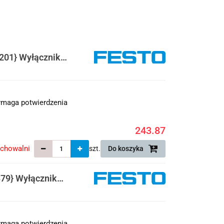
201} Wyłącznik
maga potwierdzenia
243.87
echowalni
szt.
Do koszyka
79} Wyłącznik
maga potwierdzenia