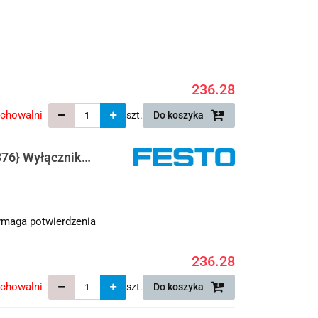
236.28
echowalni
szt.
Do koszyka
76} Wyłącznik
maga potwierdzenia
236.28
echowalni
szt.
Do koszyka