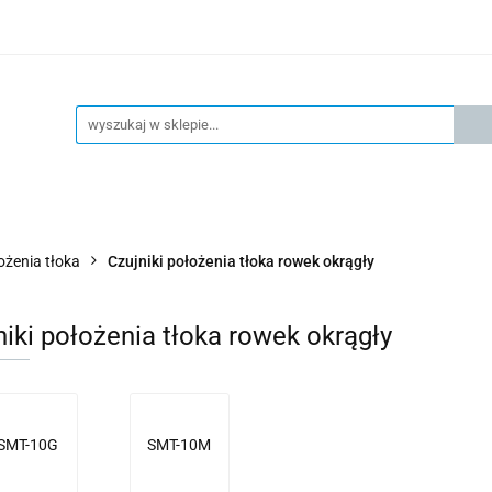
KSPRESOWA WYSYŁKA - 24H
OFICIALNY DYSTRYBUTOR 
KONTAKT
KSP
4H
OFICIALNY DYSTRYBUTOR FESTO
AKTUALNOŚCI
ożenia tłoka
Czujniki położenia tłoka rowek okrągły
niki położenia tłoka rowek okrągły
SMT-10G
SMT-10M