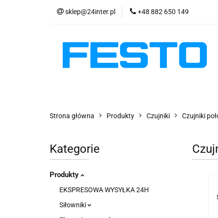
sklep@24inter.pl
+48 882 650 149
PRODUKTY
E
AKTUALNOŚCI
PRODUKTY
EKSPRESOWA WYSYŁKA - 2
Strona główna
Produkty
Czujniki
Czujniki poł
Kategorie
Czuj
Produkty
EKSPRESOWA WYSYŁKA 24H
Siłowniki