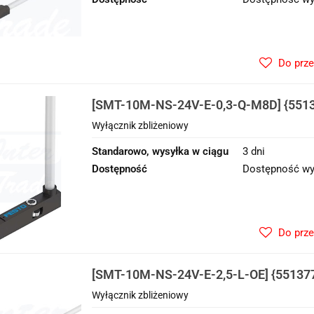
Do prz
[SMT-10M-NS-24V-E-0,3-Q-M8D] {5513
zbliżeniowy
Wyłącznik zbliżeniowy
Standarowo, wysyłka w ciągu
3 dni
Dostępność
Dostępność wy
Do prz
[SMT-10M-NS-24V-E-2,5-L-OE] {551377
zbliżeniowy
Wyłącznik zbliżeniowy