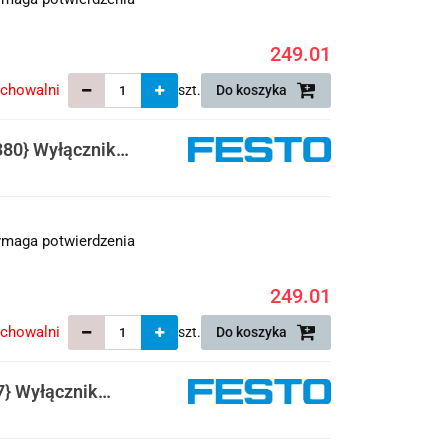
249.01
echowalni
szt.
Do koszyka
80} Wyłącznik
maga potwierdzenia
249.01
echowalni
szt.
Do koszyka
} Wyłącznik