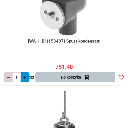
[WA-1-B] {158497} Spust kondensatu
751.48
szt.
Do koszyka
Do
prze