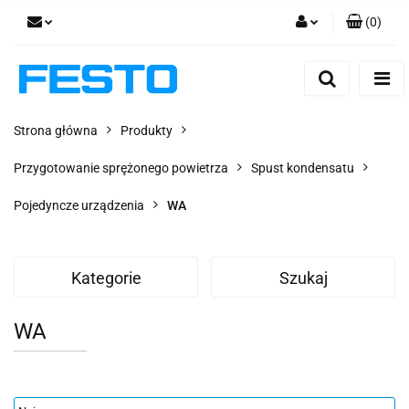
(
0
)
Zaloguj się
Zarejestruj się
Dodaj zgłoszenie
Strona główna
Produkty
Zgody cookies
Przygotowanie sprężonego powietrza
Spust kondensatu
Pojedyncze urządzenia
WA
Kategorie
Szukaj
WA