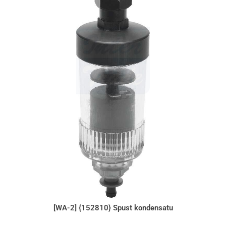
[WA-2] {152810} Spust kondensatu