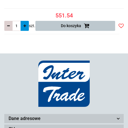
551.54
szt.
Do koszyka
Do
prze
Dane adresowe