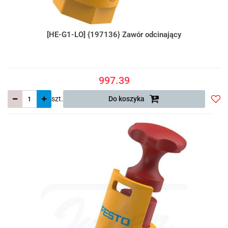
[HE-G1-LO] {197136} Zawór odcinający
997.39
szt.
Do koszyka
Do
prze