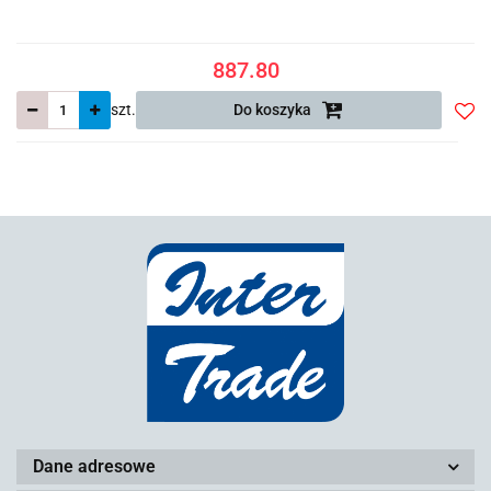
887.80
szt.
Do koszyka
Do
prze
Dane adresowe