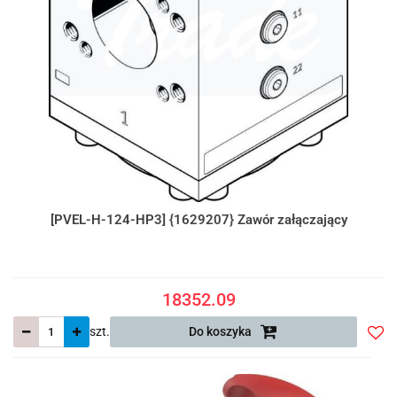
[PVEL-H-124-HP3] {1629207} Zawór załączający
18352.09
szt.
Do koszyka
Do
prze