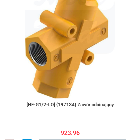
[HE-G1/2-LO] {197134} Zawór odcinający
923.96