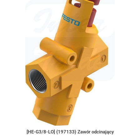
[HE-G3/8-LO] {197133} Zawór odcinający