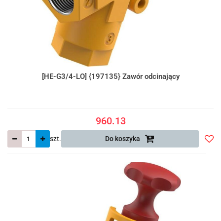
[HE-G3/4-LO] {197135} Zawór odcinający
960.13
szt.
Do koszyka
Do
prze