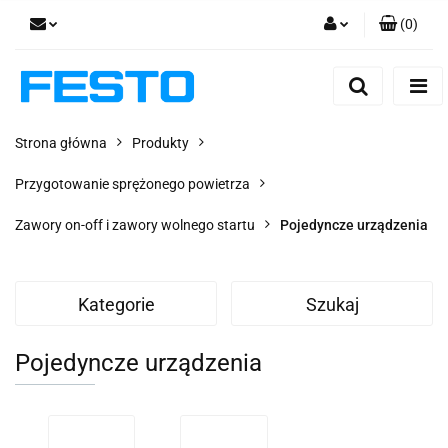
(
0
)
Zaloguj się
Zarejestruj się
Dodaj zgłoszenie
Strona główna
Produkty
Zgody cookies
Przygotowanie sprężonego powietrza
Zawory on-off i zawory wolnego startu
Pojedyncze urządzenia
Kategorie
Szukaj
Pojedyncze urządzenia