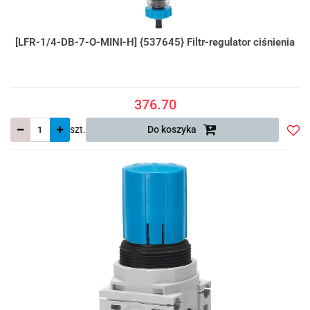
[LFR-1/4-DB-7-O-MINI-H] {537645} Filtr-regulator ciśnienia
376.70
szt.
Do koszyka
Do
prze