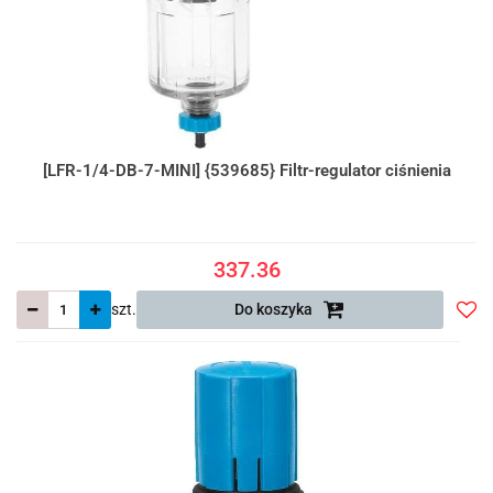
[LFR-1/4-DB-7-MINI] {539685} Filtr-regulator ciśnienia
337.36
szt.
Do koszyka
Do
prze