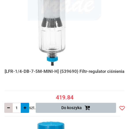
[LFR-1/4-DB-7-5M-MINI-H] {539690} Filtr-regulator ciśnienia
419.84
szt.
Do koszyka
Do
prze