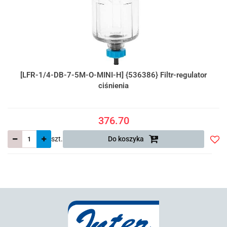
[LFR-1/4-DB-7-5M-O-MINI-H] {536386} Filtr-regulator
ciśnienia
376.70
szt.
Do koszyka
Do
prze