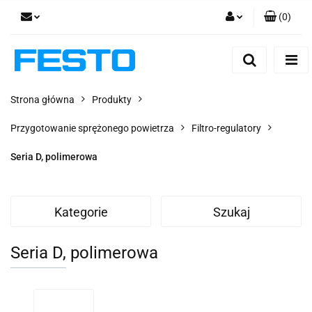
(
0
)
Zaloguj się
Zarejestruj się
Dodaj zgłoszenie
Strona główna
Produkty
Zgody cookies
Przygotowanie sprężonego powietrza
Filtro-regulatory
Seria D, polimerowa
Kategorie
Szukaj
Seria D, polimerowa