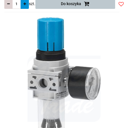
szt.
Do koszyka
Do
prze