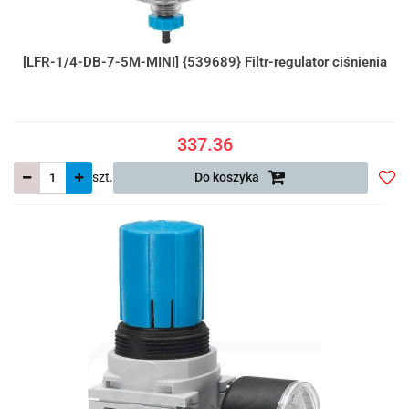
[LFR-1/4-DB-7-5M-MINI] {539689} Filtr-regulator ciśnienia
337.36
szt.
Do koszyka
Do
prze