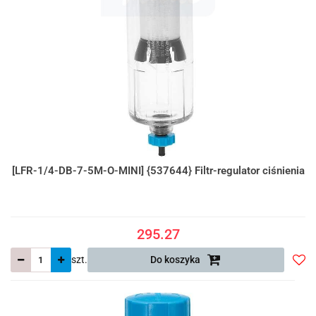
[LFR-1/4-DB-7-5M-O-MINI] {537644} Filtr-regulator ciśnienia
295.27
szt.
Do koszyka
Do
prze