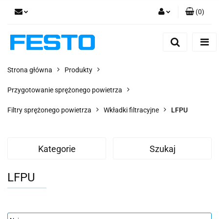
(
0
)
Zaloguj się
Zarejestruj się
Dodaj zgłoszenie
Strona główna
Produkty
Zgody cookies
Przygotowanie sprężonego powietrza
Filtry sprężonego powietrza
Wkładki filtracyjne
LFPU
Kategorie
Szukaj
LFPU