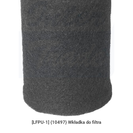
[LFPU-1] {10497} Wkładka do filtra