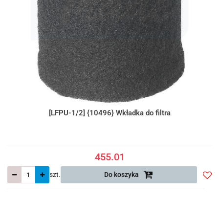
[LFPU-1/2] {10496} Wkładka do filtra
455.01
szt.
Do koszyka
Do
prze