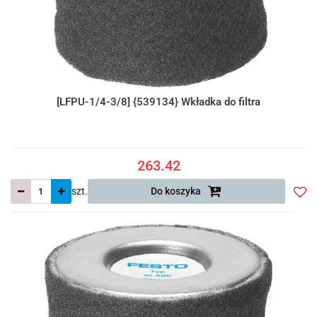
[LFPU-1/4-3/8] {539134} Wkładka do filtra
263.42
szt.
Do koszyka
Do
prze