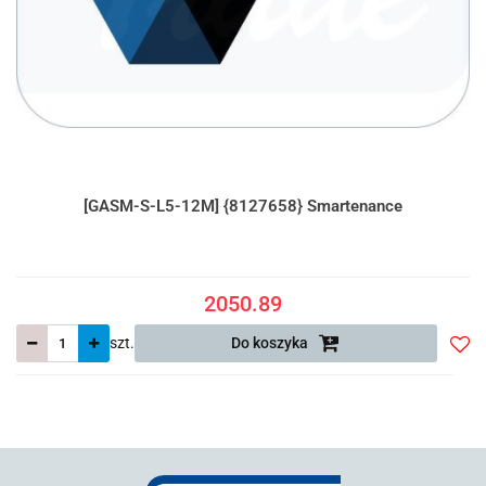
[GASM-S-L5-12M] {8127658} Smartenance
2050.89
szt.
Do koszyka
Do
prze