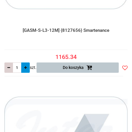
[GASM-S-L3-12M] {8127656} Smartenance
1165.34
szt.
Do koszyka
Do
prze