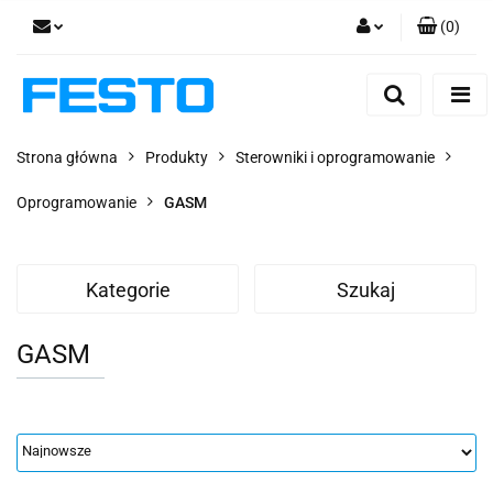
(
0
)
Zaloguj się
Zarejestruj się
Dodaj zgłoszenie
Strona główna
Produkty
Sterowniki i oprogramowanie
Zgody cookies
Oprogramowanie
GASM
Kategorie
Szukaj
GASM