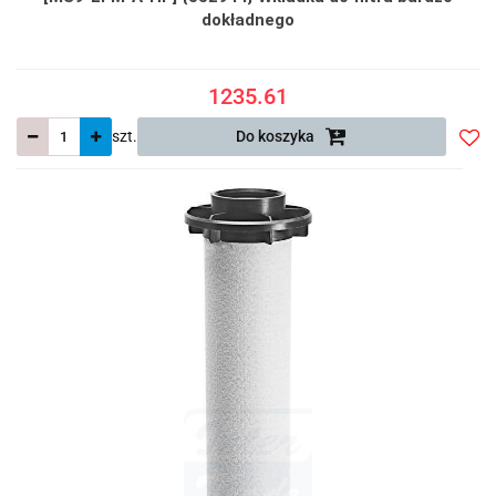
dokładnego
1235.61
szt.
Do koszyka
Do
prze