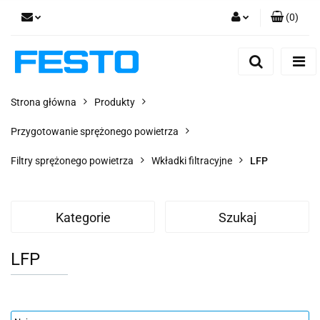
(
0
)
Zaloguj się
Zarejestruj się
Dodaj zgłoszenie
Strona główna
Produkty
Zgody cookies
Przygotowanie sprężonego powietrza
Filtry sprężonego powietrza
Wkładki filtracyjne
LFP
Kategorie
Szukaj
LFP