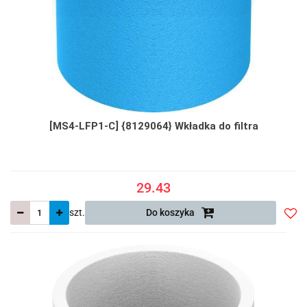
[MS4-LFP1-C] {8129064} Wkładka do filtra
29.43
szt.
Do koszyka
Do
prze