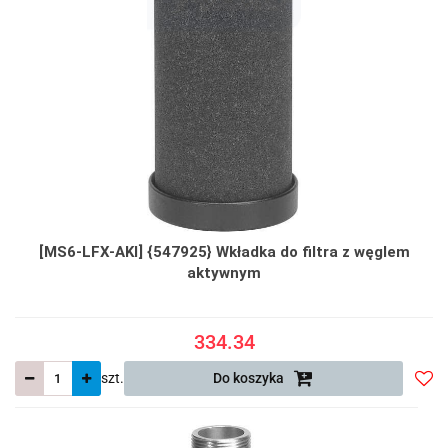
[MS6-LFX-AKI] {547925} Wkładka do filtra z węglem
aktywnym
334.34
szt.
Do koszyka
Do
prze