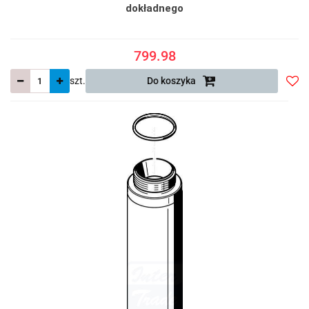
dokładnego
799.98
szt.
Do koszyka
Do
prze