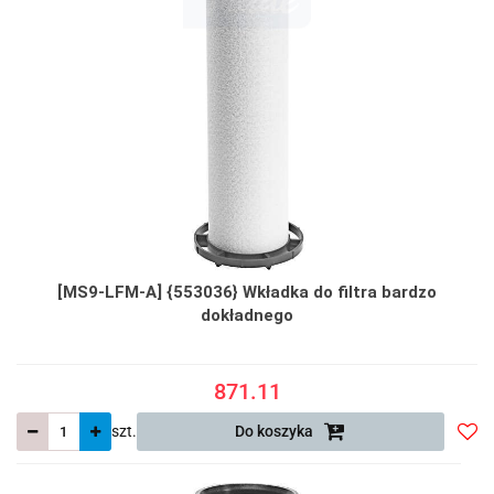
[MS9-LFM-A] {553036} Wkładka do filtra bardzo
dokładnego
871.11
szt.
Do koszyka
Do
prze