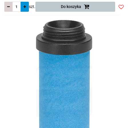
szt.
Do koszyka
Do
prze