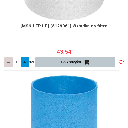
[MS6-LFP1-E] {8129061} Wkładka do filtra
43.54
szt.
Do koszyka
Do
prze