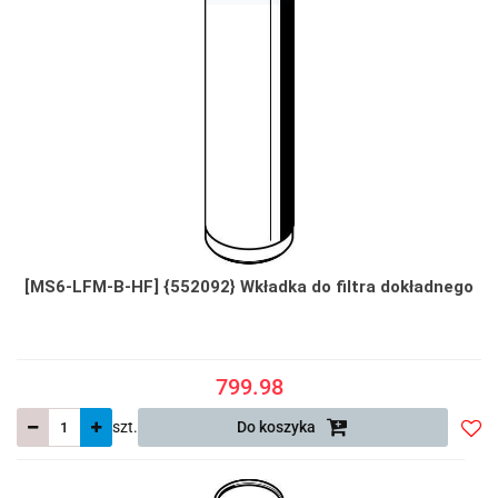
[MS6-LFM-B-HF] {552092} Wkładka do filtra dokładnego
799.98
szt.
Do koszyka
Do
prze