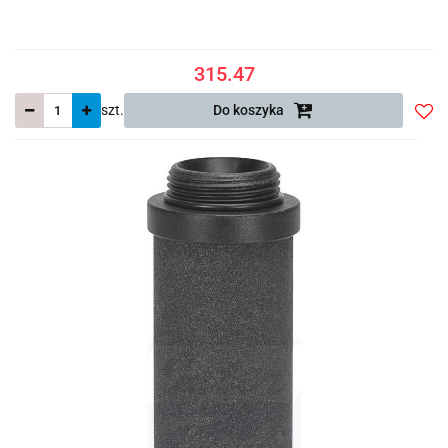
315.47
szt.
Do koszyka
Do
prze