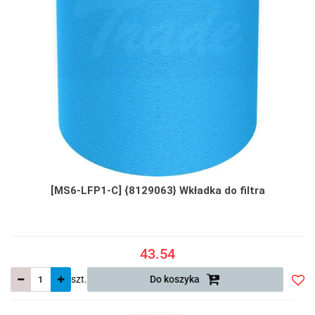
[MS6-LFP1-C] {8129063} Wkładka do filtra
43.54
szt.
Do koszyka
Do
prze