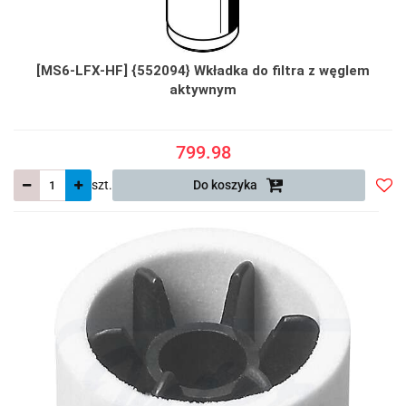
[MS6-LFX-HF] {552094} Wkładka do filtra z węglem
aktywnym
799.98
szt.
Do koszyka
Do
prze