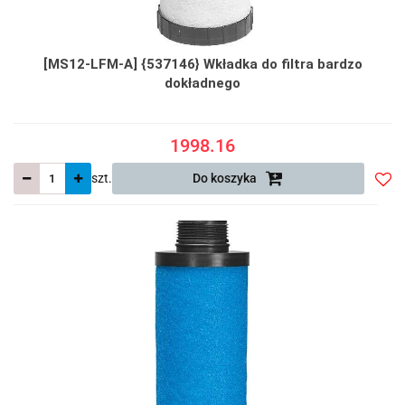
[MS12-LFM-A] {537146} Wkładka do filtra bardzo
dokładnego
1998.16
szt.
Do koszyka
Do
prze