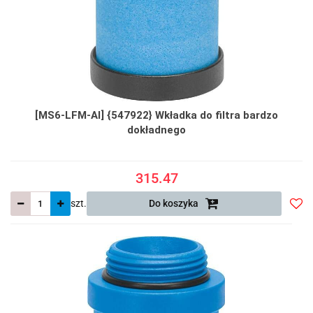
[MS6-LFM-AI] {547922} Wkładka do filtra bardzo
dokładnego
315.47
szt.
Do koszyka
Do
prze