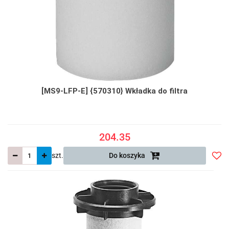
[MS9-LFP-E] {570310} Wkładka do filtra
204.35
szt.
Do koszyka
Do
prze