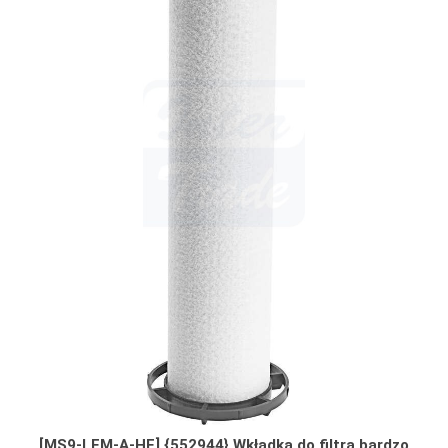
[MS9-LFM-A-HF] {552944} Wkładka do filtra bardzo