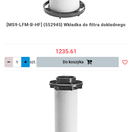
[MS9-LFM-B-HF] {552945} Wkładka do filtra dokładnego
1235.61
szt.
Do koszyka
Do
prze