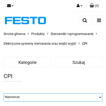
(
0
)
Zaloguj się
Zarejestruj się
Dodaj zgłoszenie
Strona główna
Produkty
Sterowniki i oprogramowanie
Zgody cookies
Elektryczne systemy sterowania oraz wejść-wyjść
CPI
Kategorie
Szukaj
CPI