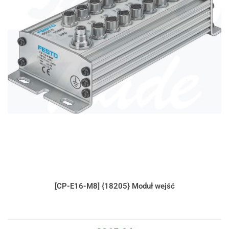
[CP-E16-M8] {18205} Moduł wejść