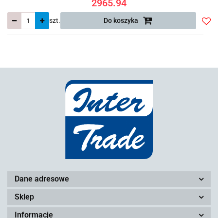
2965.94
szt.
Do koszyka
Do
prze
Dane adresowe
Sklep
Informacje