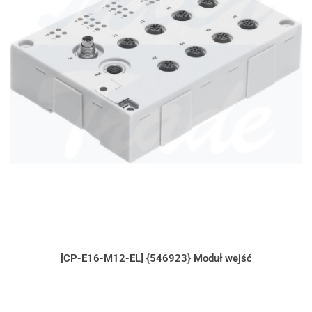
[CP-E16-M12-EL] {546923} Moduł wejść