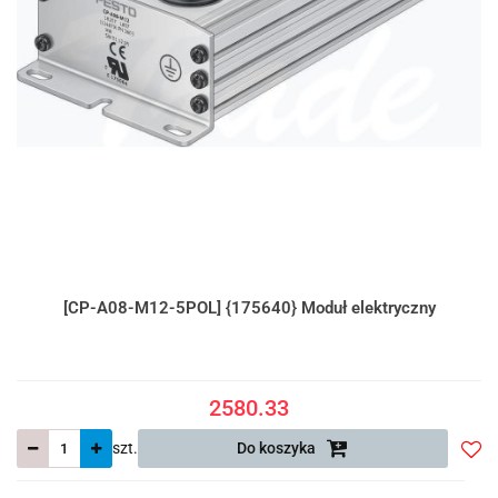
[CP-A08-M12-5POL] {175640} Moduł elektryczny
2580.33
szt.
Do koszyka
Do
prze