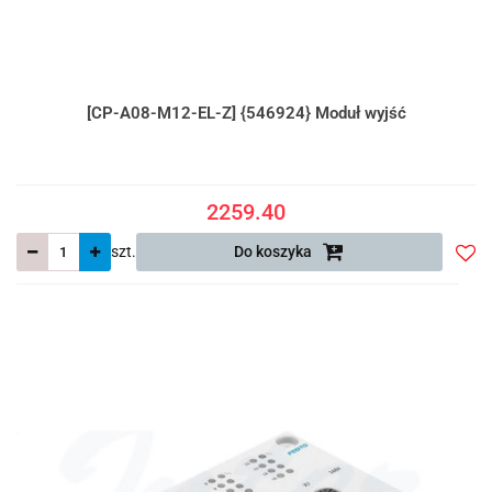
[CP-A08-M12-EL-Z] {546924} Moduł wyjść
2259.40
szt.
Do koszyka
Do
prze