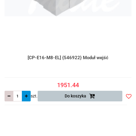
[CP-E16-M8-EL] {546922} Moduł wejść
1951.44
szt.
Do koszyka
Do
prze