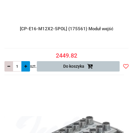
[CP-E16-M12X2-5POL] {175561} Moduł wejść
2449.82
szt.
Do koszyka
Do
prze