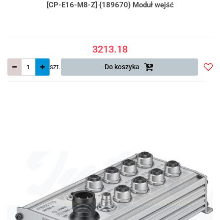
[CP-E16-M8-Z] {189670} Moduł wejść
3213.18
szt.
Do koszyka
Do
prze