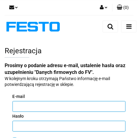
(
0
)
Zaloguj się
Zarejestruj się
Dodaj zgłoszenie
Rejestracja
Zgody cookies
Prosimy o podanie adresu e-mail, ustalenie hasła oraz
uzupełnieniu "Danych firmowych do FV".
W kolejnym kroku otrzymają Państwo informację e-mail
potwierdzającą rejestrację w sklepie.
E-mail
Hasło