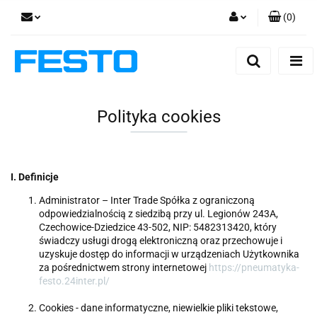
(
0
)
Zaloguj się
Zarejestruj się
Dodaj zgłoszenie
Polityka cookies
Zgody cookies
I. Definicje
Administrator – Inter Trade Spółka z ograniczoną
odpowiedzialnością z siedzibą przy ul. Legionów 243A,
Czechowice-Dziedzice 43-502, NIP: 5482313420, który
świadczy usługi drogą elektroniczną oraz przechowuje i
uzyskuje dostęp do informacji w urządzeniach Użytkownika
za pośrednictwem strony internetowej
https://pneumatyka-
festo.24inter.pl/
Cookies - dane informatyczne, niewielkie pliki tekstowe,