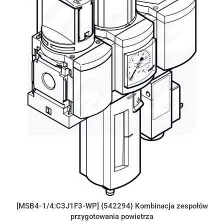
[MSB4-1/4:C3J1F3-WP] {542294} Kombinacja zespołów
przygotowania powietrza