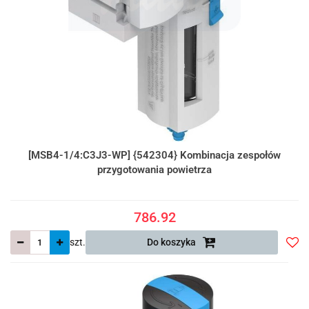
[MSB4-1/4:C3J3-WP] {542304} Kombinacja zespołów
przygotowania powietrza
786.92
szt.
Do koszyka
Do
prze