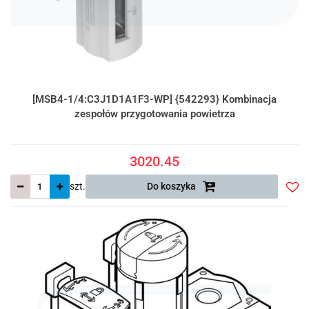
[MSB4-1/4:C3J1D1A1F3-WP] {542293} Kombinacja
zespołów przygotowania powietrza
3020.45
szt.
Do koszyka
Do
prze