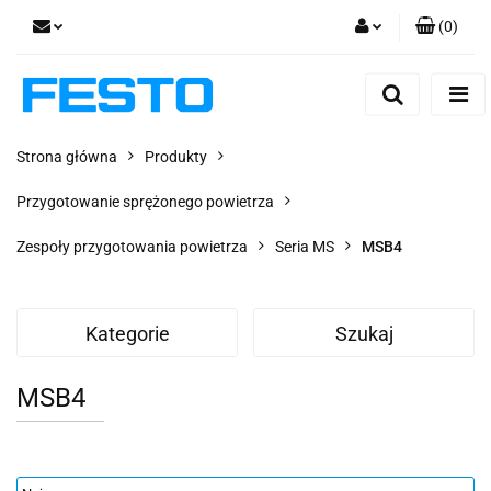
(
0
)
Zaloguj się
Zarejestruj się
Dodaj zgłoszenie
Strona główna
Produkty
Zgody cookies
Przygotowanie sprężonego powietrza
Zespoły przygotowania powietrza
Seria MS
MSB4
Kategorie
Szukaj
MSB4