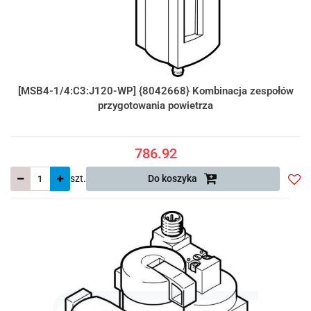
[MSB4-1/4:C3:J120-WP] {8042668} Kombinacja zespołów
przygotowania powietrza
786.92
szt.
Do koszyka
Do
prze