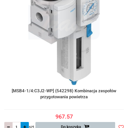
[MSB4-1/4:C3J2-WP] {542298} Kombinacja zespołów
przygotowania powietrza
967.57
szt.
Do koszyka