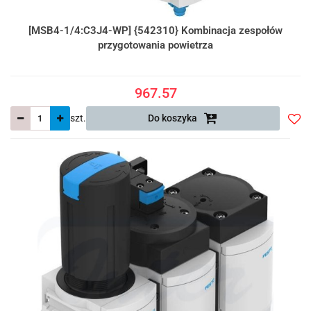
[MSB4-1/4:C3J4-WP] {542310} Kombinacja zespołów
przygotowania powietrza
967.57
szt.
Do koszyka
Do
prze