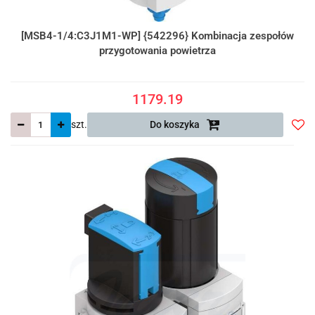
[MSB4-1/4:C3J1M1-WP] {542296} Kombinacja zespołów
przygotowania powietrza
1179.19
szt.
Do koszyka
Do
prze