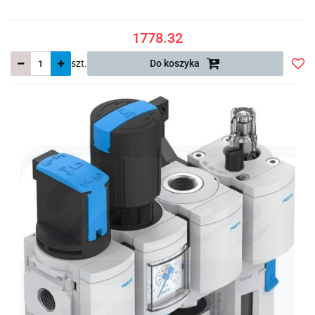
1778.32
szt.
Do koszyka
Do
prze