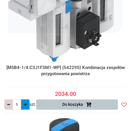
[MSB4-1/4:C3J1F3M1-WP] {542295} Kombinacja zespołów
przygotowania powietrza
2034.00
szt.
Do koszyka
Do
prze