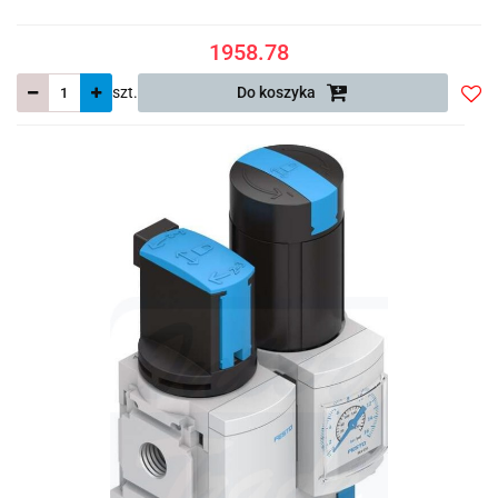
1958.78
szt.
Do koszyka
Do
prze