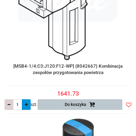
[MSB4-1/4:C3:J120:F12-WP] {8042667} Kombinacja
zespołów przygotowania powietrza
1641.73
szt.
Do koszyka
Do
prze