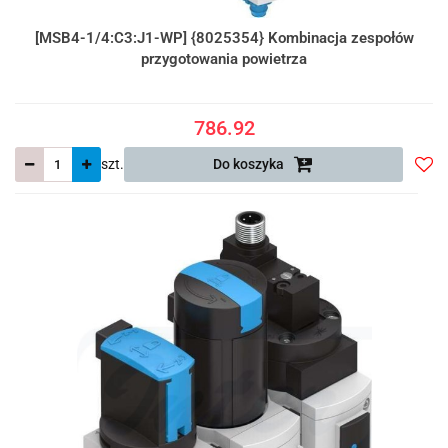
[MSB4-1/4:C3:J1-WP] {8025354} Kombinacja zespołów
przygotowania powietrza
786.92
szt.
Do koszyka
Do
prze