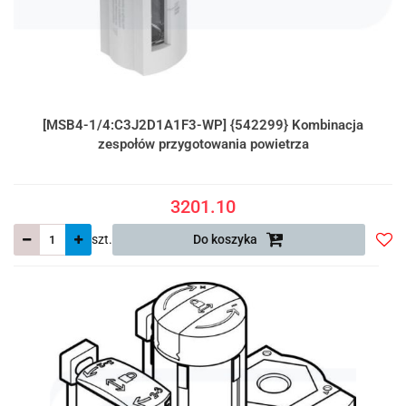
[MSB4-1/4:C3J2D1A1F3-WP] {542299} Kombinacja
zespołów przygotowania powietrza
3201.10
szt.
Do koszyka
Do
prze