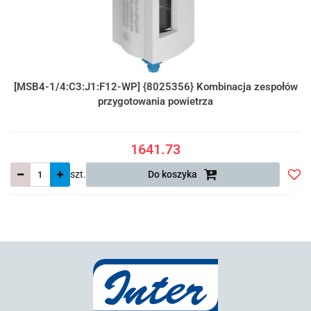
[MSB4-1/4:C3:J1:F12-WP] {8025356} Kombinacja zespołów
przygotowania powietrza
1641.73
szt.
Do koszyka
Do
prze