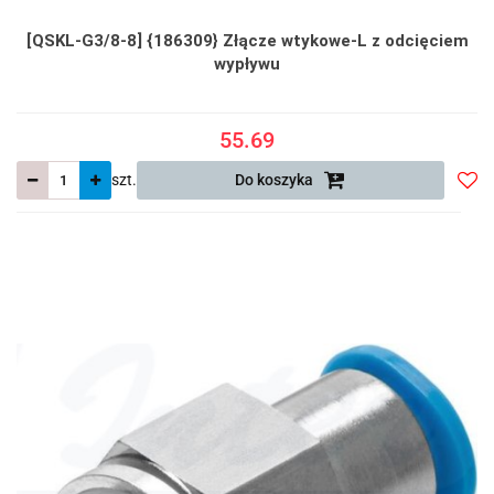
[QSKL-G3/8-8] {186309} Złącze wtykowe-L z odcięciem
wypływu
55.69
szt.
Do koszyka
Do
prze