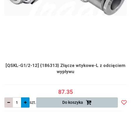
[QSKL-G1/2-12] {186313} Złącze wtykowe-L z odcięciem
wypływu
87.35
szt.
Do koszyka
Do
prze