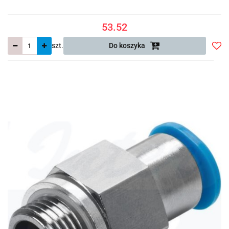
53.52
szt.
Do koszyka
Do
prze