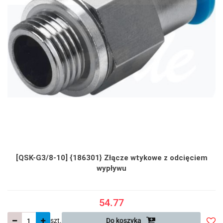
[QSK-G3/8-10] {186301} Złącze wtykowe z odcięciem
wypływu
54.77
szt.
Do koszyka