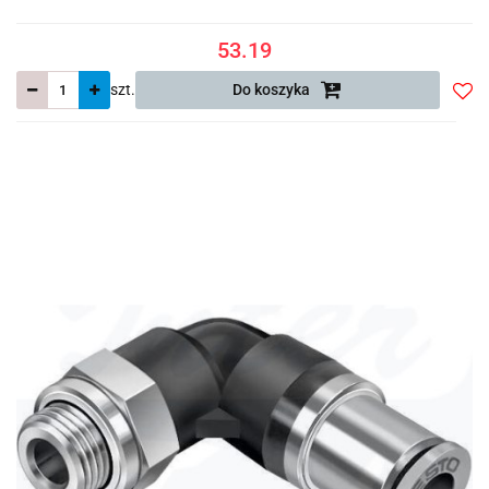
53.19
szt.
Do koszyka
Do
prze