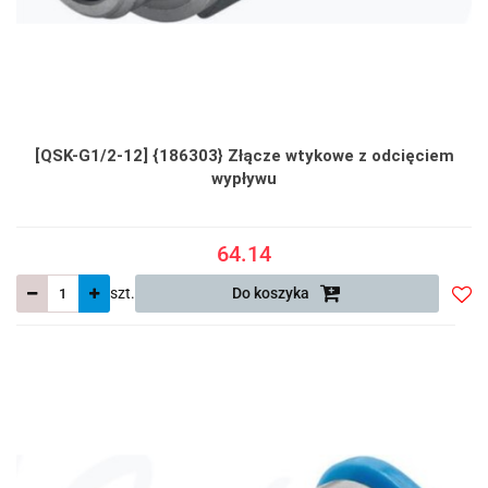
[QSK-G1/2-12] {186303} Złącze wtykowe z odcięciem
wypływu
64.14
szt.
Do koszyka
Do
prze