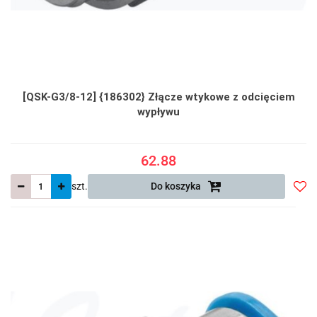
[QSK-G3/8-12] {186302} Złącze wtykowe z odcięciem
wypływu
62.88
szt.
Do koszyka
Do
prze