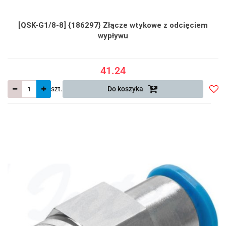
[QSK-G1/8-8] {186297} Złącze wtykowe z odcięciem
wypływu
41.24
szt.
Do koszyka
Do
prze