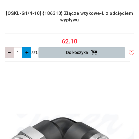
[QSKL-G1/4-10] {186310} Złącze wtykowe-L z odcięciem
wypływu
62.10
szt.
Do koszyka
Do
prze