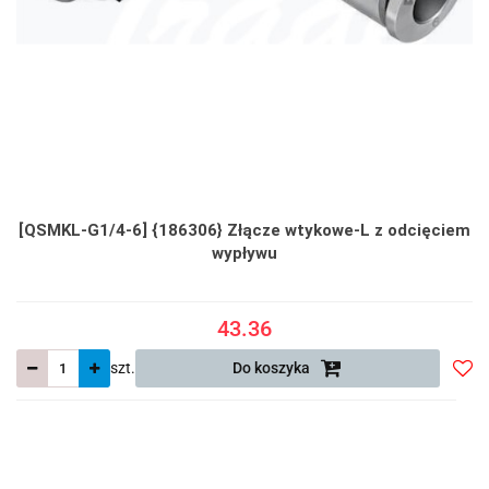
[QSMKL-G1/4-6] {186306} Złącze wtykowe-L z odcięciem
wypływu
43.36
szt.
Do koszyka
Do
prze