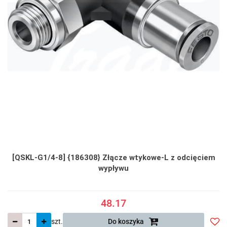
[QSKL-G1/4-8] {186308} Złącze wtykowe-L z odcięciem
wypływu
48.17
szt.
Do koszyka