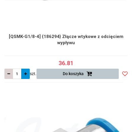
[QSMK-G1/8-4] {186294} Złącze wtykowe z odcięciem
wypływu
36.81
szt.
Do koszyka
Do
prze