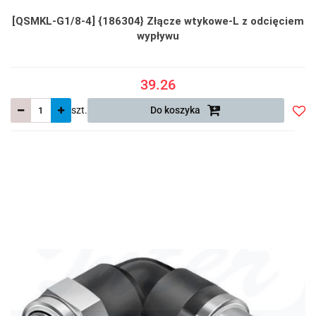
[QSMKL-G1/8-4] {186304} Złącze wtykowe-L z odcięciem
wypływu
39.26
szt.
Do koszyka
Do
prze