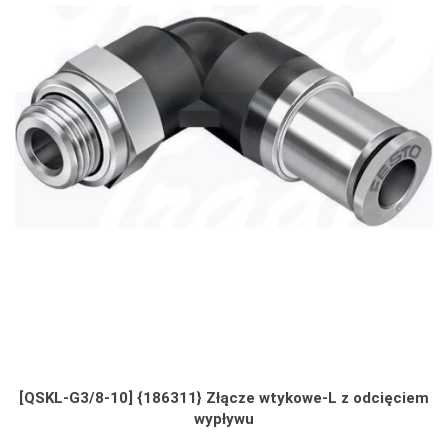
[QSKL-G3/8-10] {186311} Złącze wtykowe-L z odcięciem
wypływu