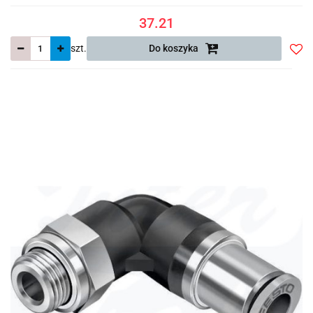
37.21
szt.
Do koszyka
Do
prze