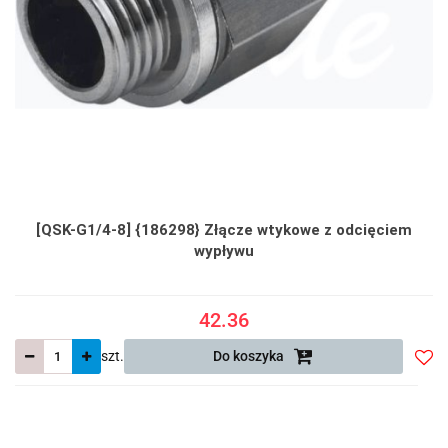
[QSK-G1/4-8] {186298} Złącze wtykowe z odcięciem
wypływu
42.36
szt.
Do koszyka
Do
prze