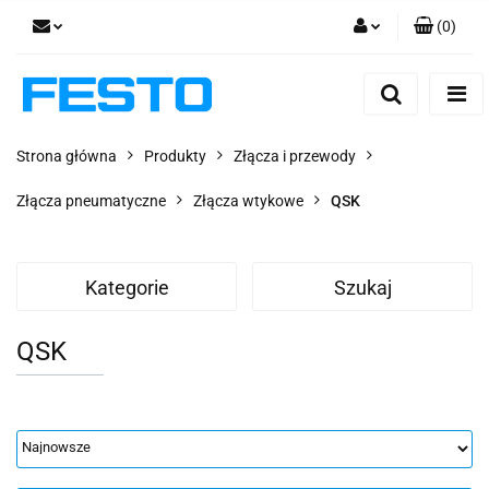
(
0
)
Zaloguj się
Zarejestruj się
Dodaj zgłoszenie
Strona główna
Produkty
Złącza i przewody
Zgody cookies
Złącza pneumatyczne
Złącza wtykowe
QSK
Kategorie
Szukaj
QSK