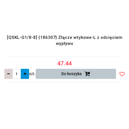
[QSKL-G1/8-8] {186307} Złącze wtykowe-L z odcięciem
wypływu
47.44
szt.
Do koszyka
Do
prze