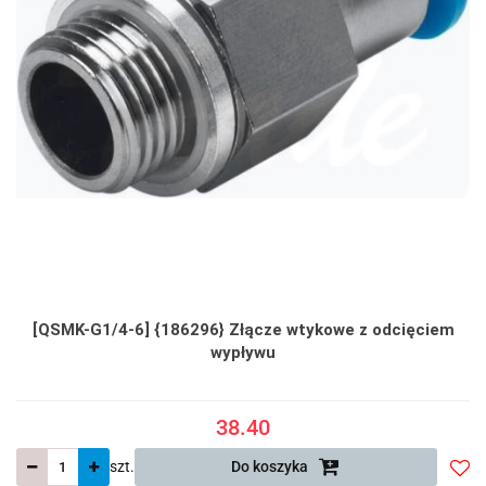
[QSMK-G1/4-6] {186296} Złącze wtykowe z odcięciem
wypływu
38.40
szt.
Do koszyka