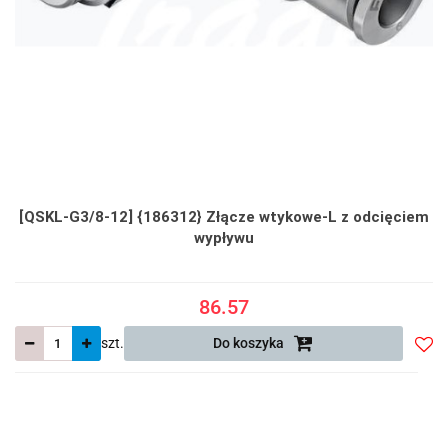
[QSKL-G3/8-12] {186312} Złącze wtykowe-L z odcięciem
wypływu
86.57
szt.
Do koszyka
Do
prze