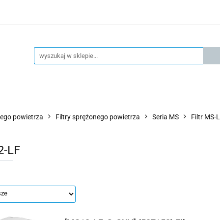
KSPRESOWA WYSYŁKA - 24H
OFICIALNY DYSTRYBUTOR 
KONTAKT
KSP
4H
OFICIALNY DYSTRYBUTOR FESTO
AKTUALNOŚCI
ego powietrza
Filtry sprężonego powietrza
Seria MS
Filtr MS-
2-LF