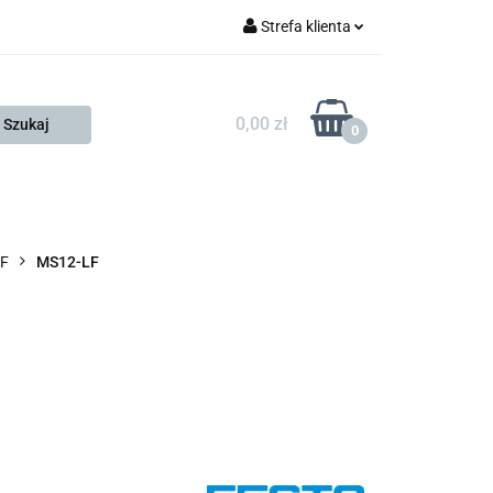
Strefa klienta
FESTO
Zaloguj się
Zarejestruj się
0,00 zł
0
Dodaj zgłoszenie
Zgody cookies
KONTAKT
KSP
LF
MS12-LF