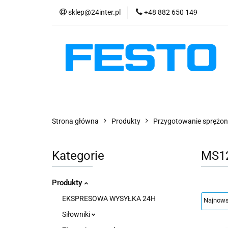
sklep@24inter.pl
+48 882 650 149
PRODUKTY
E
AKTUALNOŚCI
PRODUKTY
EKSPRESOWA WYSYŁKA - 2
Strona główna
Produkty
Przygotowanie sprężon
Kategorie
MS1
Produkty
EKSPRESOWA WYSYŁKA 24H
Siłowniki