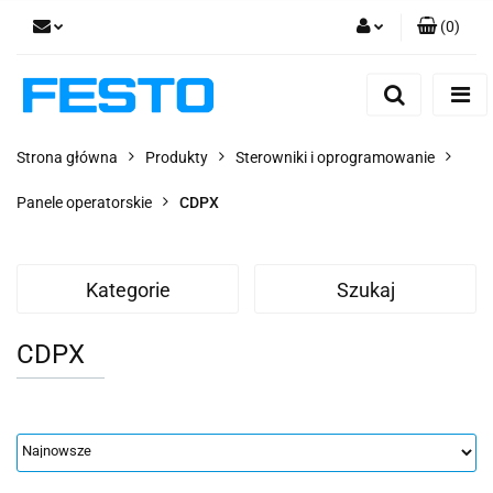
(
0
)
Zaloguj się
Zarejestruj się
Dodaj zgłoszenie
Strona główna
Produkty
Sterowniki i oprogramowanie
Zgody cookies
Panele operatorskie
CDPX
Kategorie
Szukaj
CDPX