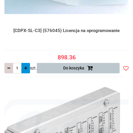
[CDPX-SL-C3] {576045} Licencja na oprogramowanie
898.36
szt.
Do koszyka
Do
prze