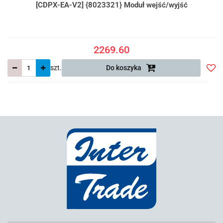
[CDPX-EA-V2] {8023321} Moduł wejść/wyjść
2269.60
szt.
Do koszyka
Do
prze