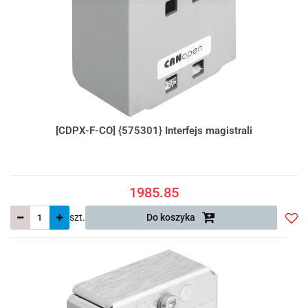
[CDPX-F-CO] {575301} Interfejs magistrali
1985.85
szt.
Do koszyka
Do
prze