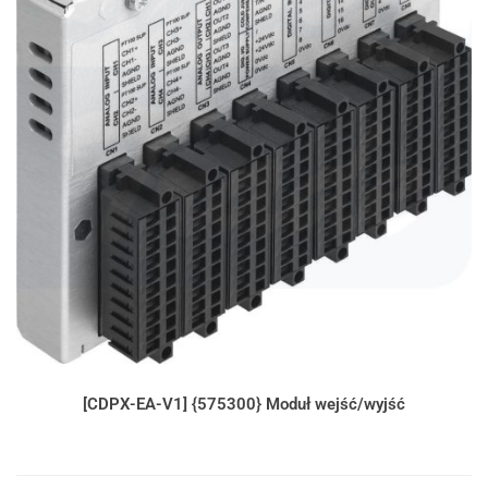
[CDPX-EA-V1] {575300} Moduł wejść/wyjść