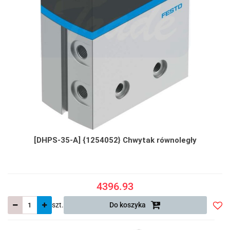
[DHPS-35-A] {1254052} Chwytak równoległy
4396.93
szt.
Do koszyka
Do
prze