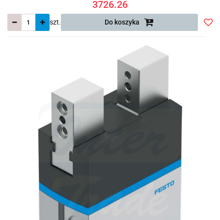
3726.26
szt.
Do koszyka
Do
prze