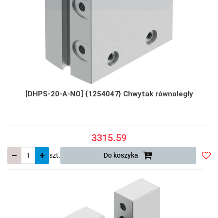
[DHPS-20-A-NO] {1254047} Chwytak równoległy
3315.59
szt.
Do koszyka
Do
prze