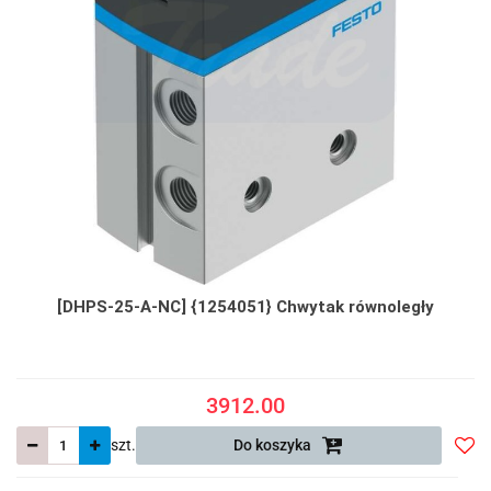
[DHPS-25-A-NC] {1254051} Chwytak równoległy
3912.00
szt.
Do koszyka
Do