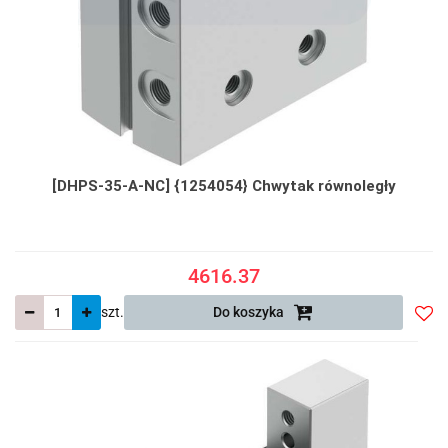
[DHPS-35-A-NC] {1254054} Chwytak równoległy
4616.37
szt.
Do koszyka
Do
prze