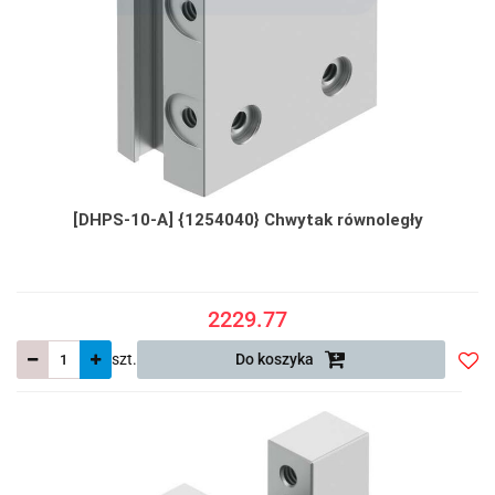
[DHPS-10-A] {1254040} Chwytak równoległy
2229.77
szt.
Do koszyka
Do
prze