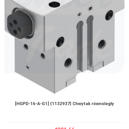
[HGPD-16-A-G1] {1132937} Chwytak równoległy