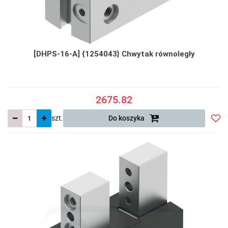
[DHPS-16-A] {1254043} Chwytak równoległy
2675.82
szt.
Do koszyka
Do
prze