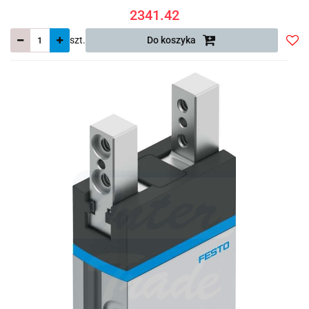
2341.42
szt.
Do koszyka
Do
prze