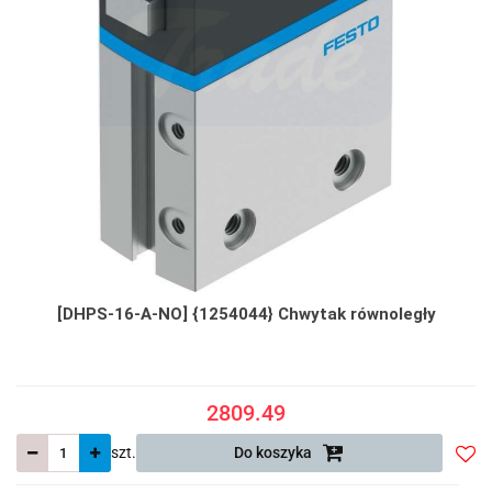
[DHPS-16-A-NO] {1254044} Chwytak równoległy
2809.49
szt.
Do koszyka
Do