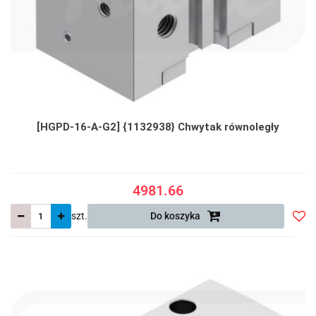
[HGPD-16-A-G2] {1132938} Chwytak równoległy
4981.66
szt.
Do koszyka
Do
prze