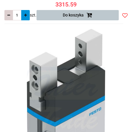
3315.59
szt.
Do koszyka
Do
prze