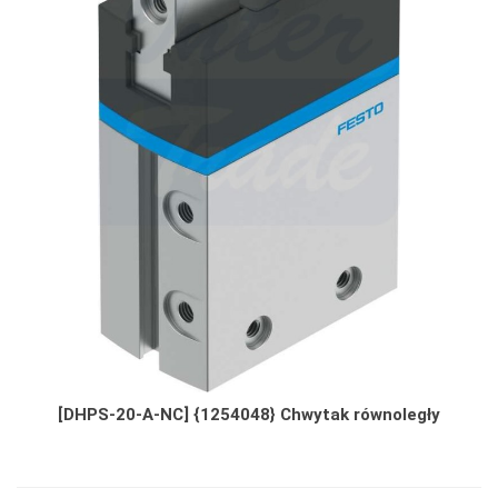
[DHPS-20-A-NC] {1254048} Chwytak równoległy