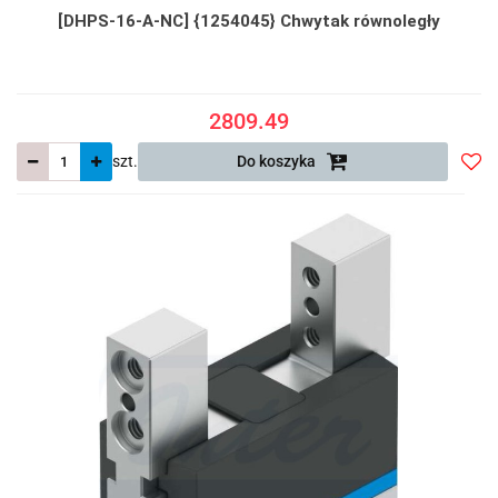
[DHPS-16-A-NC] {1254045} Chwytak równoległy
2809.49
szt.
Do koszyka
Do
prze