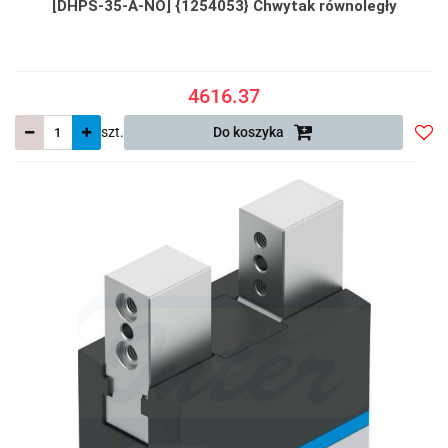
[DHPS-35-A-NO] {1254053} Chwytak równoległy
4616.37
szt.
Do koszyka
Do
prze