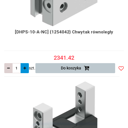
[DHPS-10-A-NC] {1254042} Chwytak równoległy
2341.42
szt.
Do koszyka
Do
prze