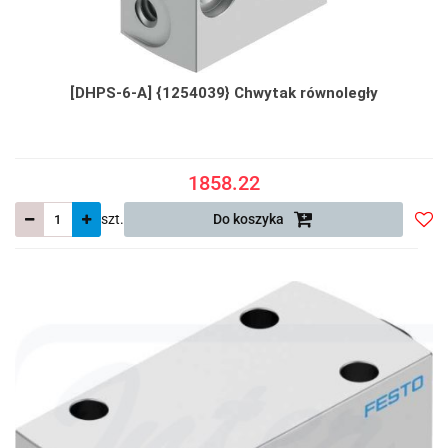
[DHPS-6-A] {1254039} Chwytak równoległy
1858.22
szt.
Do koszyka
Do
prze