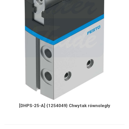
[DHPS-25-A] {1254049} Chwytak równoległy