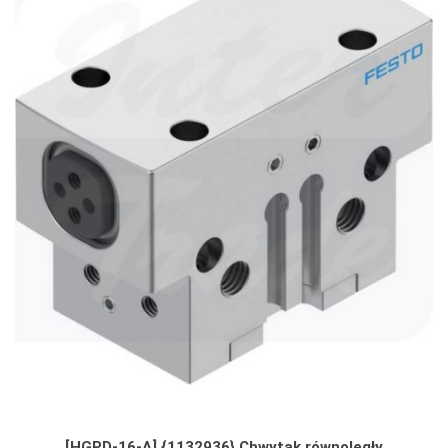
[HGPD-16-A] {1132936} Chwytak równoległy