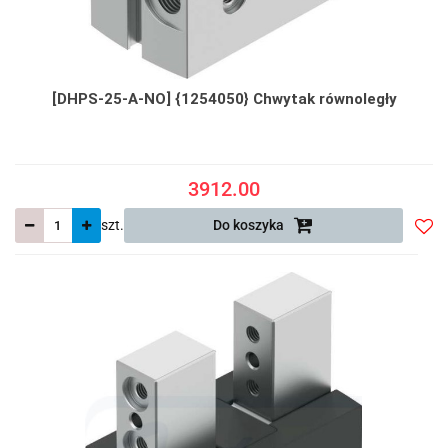
[DHPS-25-A-NO] {1254050} Chwytak równoległy
3912.00
szt.
Do koszyka
Do
prze