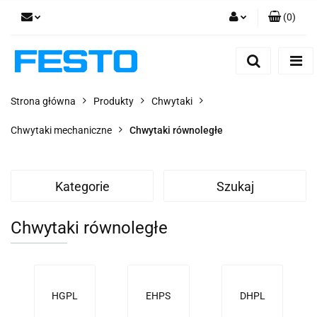
(
0
)
Zaloguj się
Zarejestruj się
Dodaj zgłoszenie
Strona główna
Produkty
Chwytaki
Zgody cookies
Chwytaki mechaniczne
Chwytaki równoległe
Kategorie
Szukaj
Chwytaki równoległe
HGPL
EHPS
DHPL