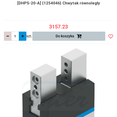
[DHPS-20-A] {1254046} Chwytak równoległy
3157.23
szt.
Do koszyka
Do
prze