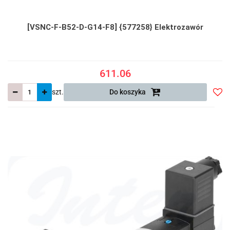
[VSNC-F-B52-D-G14-F8] {577258} Elektrozawór
611.06
szt.
Do koszyka
Do
prze