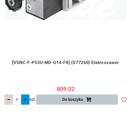
[VSNC-F-P53U-MD-G14-F8] {577260} Elektrozawór
809.02
szt.
Do koszyka
Do
prze