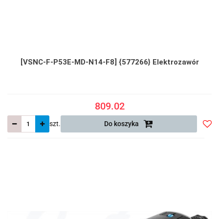
[VSNC-F-P53E-MD-N14-F8] {577266} Elektrozawór
809.02
szt.
Do koszyka
Do
prze