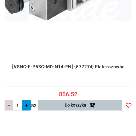
[VSNC-F-P53C-MD-N14-FN] {577274} Elektrozawór
856.52
szt.
Do koszyka
Do
prze