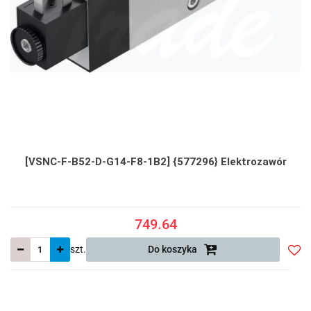
[VSNC-F-B52-D-G14-F8-1B2] {577296} Elektrozawór
749.64
szt.
Do koszyka
Do
prze