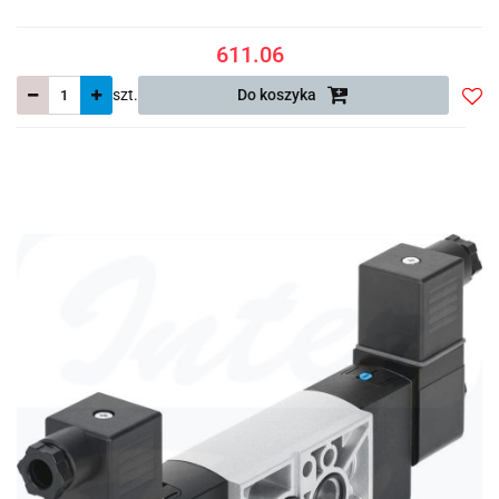
611.06
szt.
Do koszyka
Do
prze