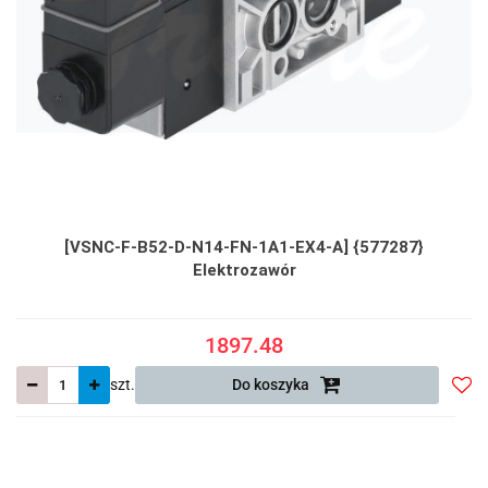
[VSNC-F-B52-D-N14-FN-1A1-EX4-A] {577287}
Elektrozawór
1897.48
szt.
Do koszyka
Do
prze