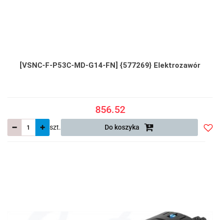
[VSNC-F-P53C-MD-G14-FN] {577269} Elektrozawór
856.52
szt.
Do koszyka
Do
prze