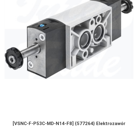
[VSNC-F-P53C-MD-N14-F8] {577264} Elektrozawór