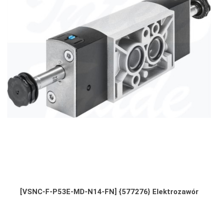
[VSNC-F-P53E-MD-N14-FN] {577276} Elektrozawór