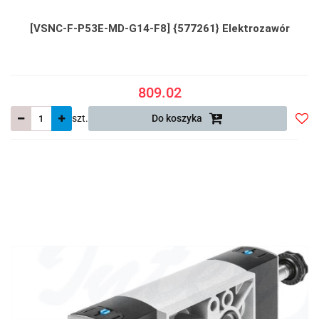
[VSNC-F-P53E-MD-G14-F8] {577261} Elektrozawór
809.02
szt.
Do koszyka
Do
prze