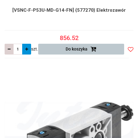
[VSNC-F-P53U-MD-G14-FN] {577270} Elektrozawór
856.52
szt.
Do koszyka
Do
prze