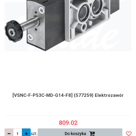
[VSNC-F-P53C-MD-G14-F8] {577259} Elektrozawór
809.02
szt.
Do koszyka