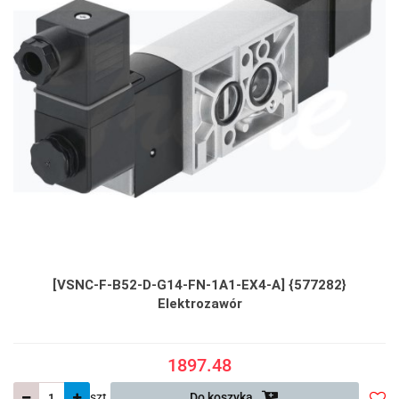
[VSNC-F-B52-D-G14-FN-1A1-EX4-A] {577282}
Elektrozawór
1897.48
szt.
Do koszyka