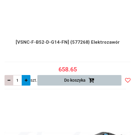
[VSNC-F-B52-D-G14-FN] {577268} Elektrozawór
658.65
szt.
Do koszyka
Do
prze