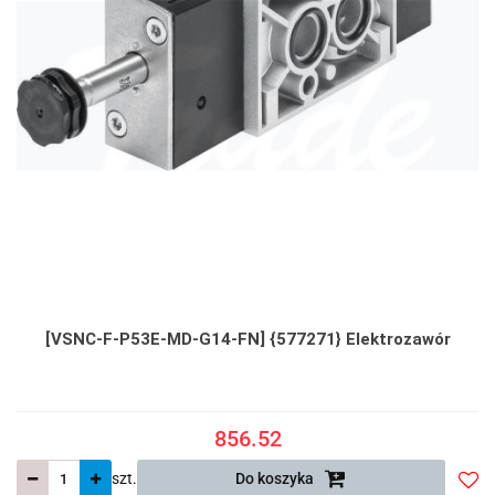
[VSNC-F-P53E-MD-G14-FN] {577271} Elektrozawór
856.52
szt.
Do koszyka