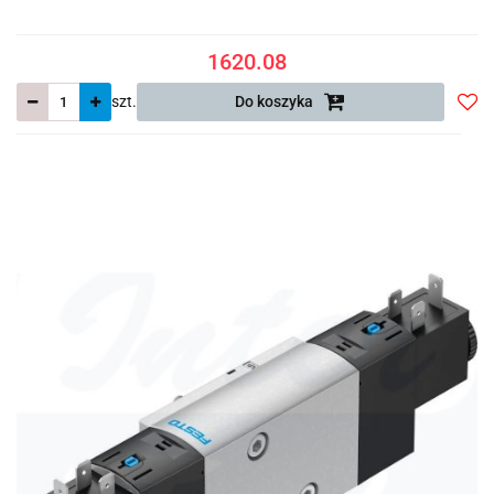
1620.08
szt.
Do koszyka
Do
prze