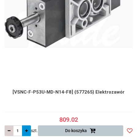
[VSNC-F-P53U-MD-N14-F8] {577265} Elektrozawór
809.02
szt.
Do koszyka