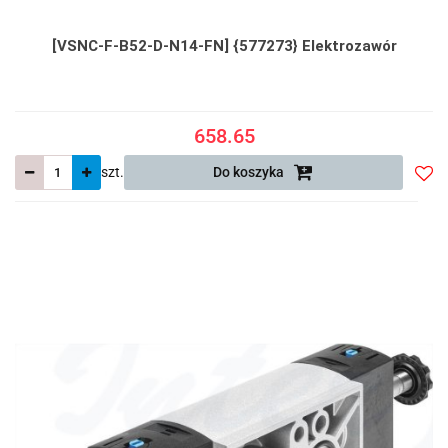
[VSNC-F-B52-D-N14-FN] {577273} Elektrozawór
658.65
szt.
Do koszyka
Do
prze