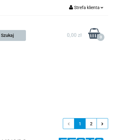
Strefa klienta
FESTO
Zaloguj się
Zarejestruj się
0,00 zł
0
Dodaj zgłoszenie
Zgody cookies
KONTAKT
KSP
1
2