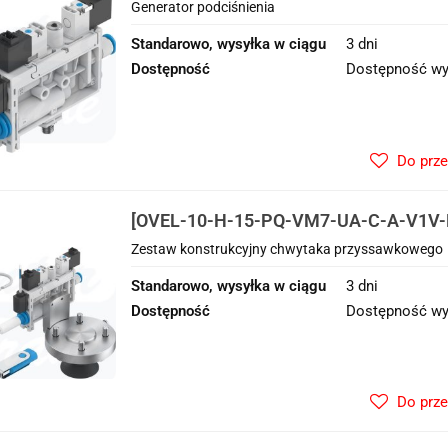
Generator podciśnienia
Generator podciśnienia
Standarowo, wysyłka w ciągu
3 dni
Dostępność
Dostępność wy
Do prz
[OVEL-10-H-15-PQ-VM7-UA-C-A-V1V-H
Zestaw konstrukcyjny chwytaka przy
Zestaw konstrukcyjny chwytaka przyssawkowego
Standarowo, wysyłka w ciągu
3 dni
Dostępność
Dostępność wy
Do prz