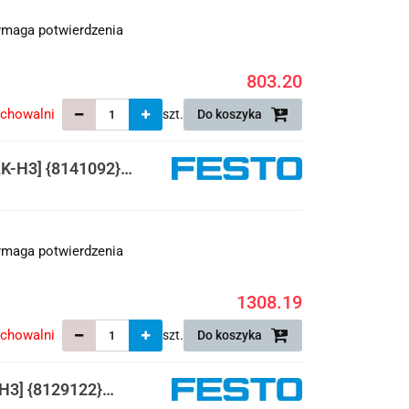
maga potwierdzenia
803.20
echowalni
szt.
Do koszyka
-H3] {8141092}
maga potwierdzenia
1308.19
echowalni
szt.
Do koszyka
3] {8129122}