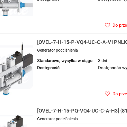
Do prz
[OVEL-7-H-15-P-VQ4-UC-C-A-V1PNLK-
Generator podciśnienia
Generator podciśnienia
Standarowo, wysyłka w ciągu
3 dni
Dostępność
Dostępność wy
Do prz
[OVEL-7-H-15-PQ-VQ4-UC-C-A-H3] {81
podciśnienia
Generator podciśnienia