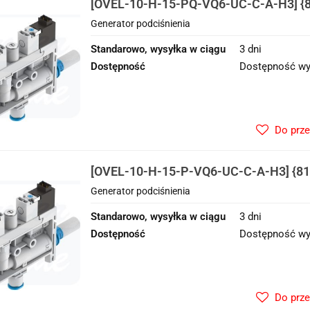
[OVEL-10-H-15-PQ-VQ6-UC-C-A-H3] {8
podciśnienia
Generator podciśnienia
Standarowo, wysyłka w ciągu
3 dni
Dostępność
Dostępność wy
Do prz
[OVEL-10-H-15-P-VQ6-UC-C-A-H3] {81
podciśnienia
Generator podciśnienia
Standarowo, wysyłka w ciągu
3 dni
Dostępność
Dostępność wy
Do prz