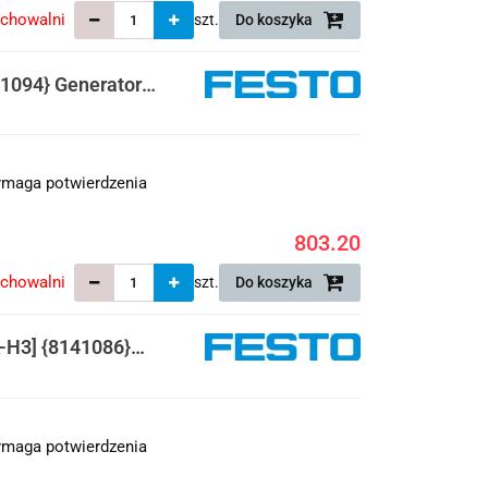
echowalni
szt.
Do koszyka
1094} Generator
maga potwierdzenia
803.20
echowalni
szt.
Do koszyka
H3] {8141086}
maga potwierdzenia