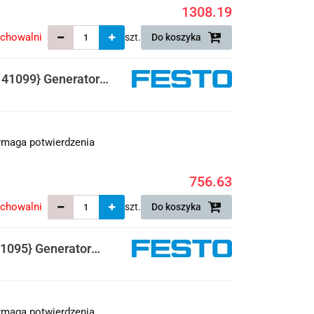
1308.19
echowalni
szt.
Do koszyka
41099} Generator
maga potwierdzenia
756.63
echowalni
szt.
Do koszyka
1095} Generator
maga potwierdzenia