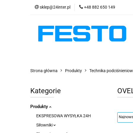
sklep@24inter.pl
+48 882 650 149
PRODUKTY
E
AKTUALNOŚCI
PRODUKTY
EKSPRESOWA WYSYŁKA - 2
Strona główna
Produkty
Technika podciśnienio
Kategorie
OVE
Produkty
EKSPRESOWA WYSYŁKA 24H
Siłowniki