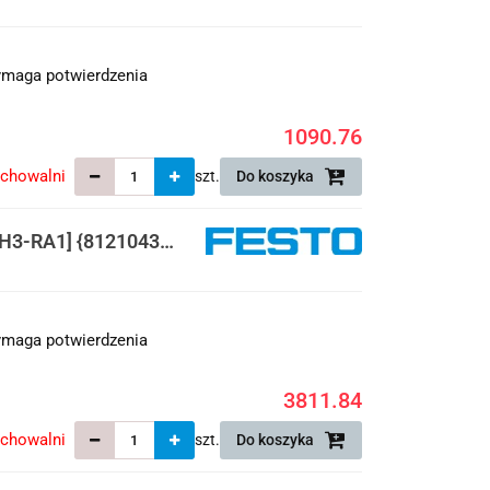
maga potwierdzenia
1090.76
echowalni
szt.
Do koszyka
3-RA1] {8121043}
ssawkowego
maga potwierdzenia
3811.84
echowalni
szt.
Do koszyka