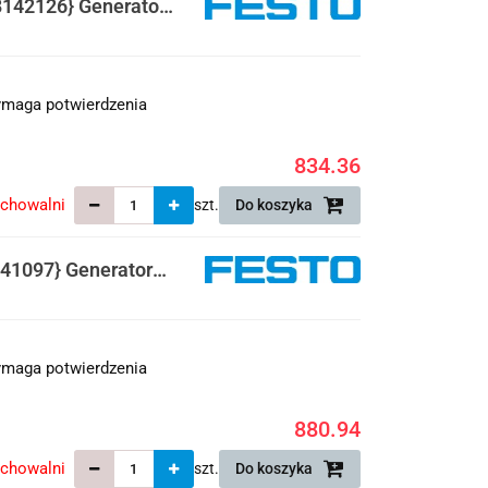
142126} Generator
maga potwierdzenia
834.36
echowalni
szt.
Do koszyka
41097} Generator
maga potwierdzenia
880.94
echowalni
szt.
Do koszyka