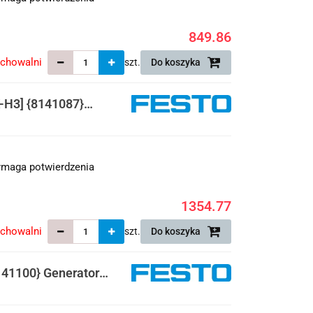
849.86
echowalni
szt.
Do koszyka
H3] {8141087}
maga potwierdzenia
1354.77
echowalni
szt.
Do koszyka
41100} Generator