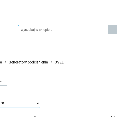
KSPRESOWA WYSYŁKA - 24H
OFICIALNY DYSTRYBUTOR 
KONTAKT
KSP
4H
OFICIALNY DYSTRYBUTOR FESTO
AKTUALNOŚCI
wa
Generatory podciśnienia
OVEL
L