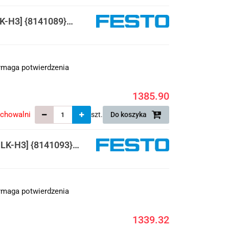
-H3] {8141089}
maga potwierdzenia
1385.90
echowalni
szt.
Do koszyka
K-H3] {8141093}
maga potwierdzenia
1339.32