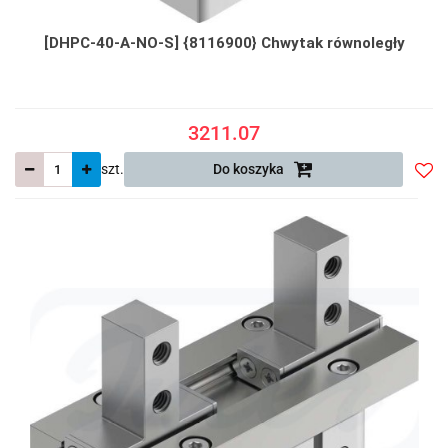
[DHPC-40-A-NO-S] {8116900} Chwytak równoległy
3211.07
szt.
Do koszyka
Do
prze