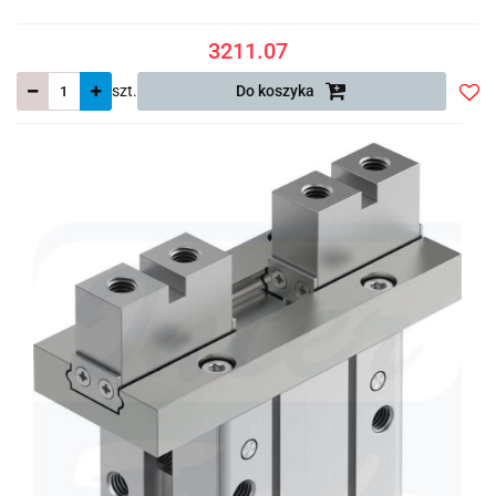
3211.07
szt.
Do koszyka
Do
prze