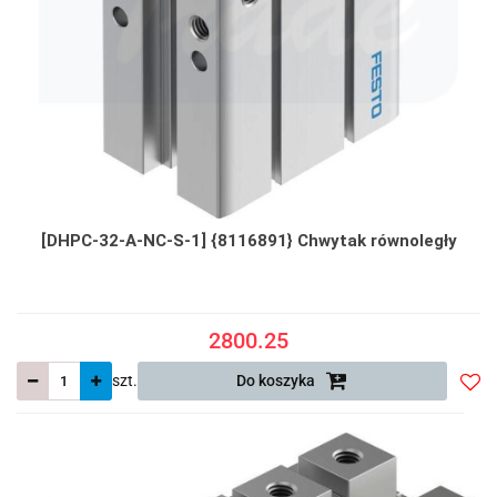
[DHPC-32-A-NC-S-1] {8116891} Chwytak równoległy
2800.25
szt.
Do koszyka
Do
prze