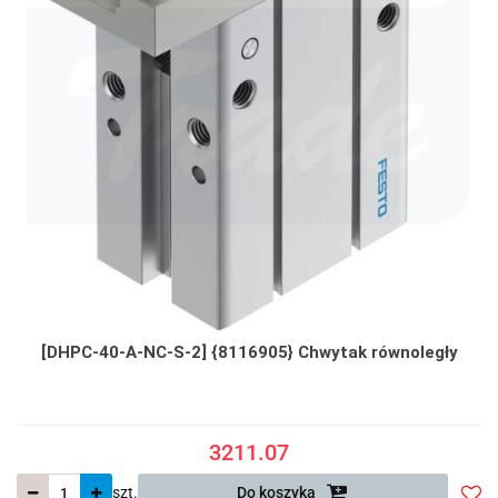
[DHPC-40-A-NC-S-2] {8116905} Chwytak równoległy
3211.07
szt.
Do koszyka