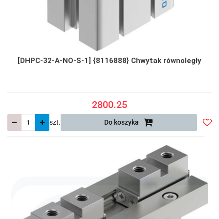
[DHPC-32-A-NO-S-1] {8116888} Chwytak równoległy
2800.25
szt.
Do koszyka
Do
prze