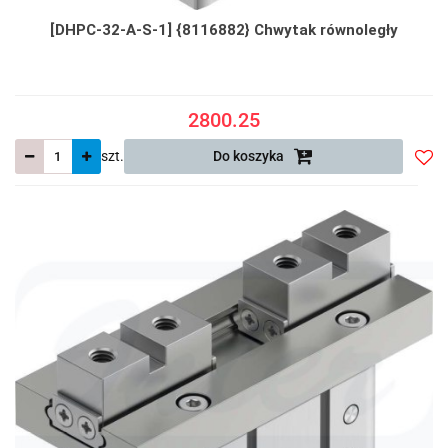
[DHPC-32-A-S-1] {8116882} Chwytak równoległy
2800.25
szt.
Do koszyka
Do
prze