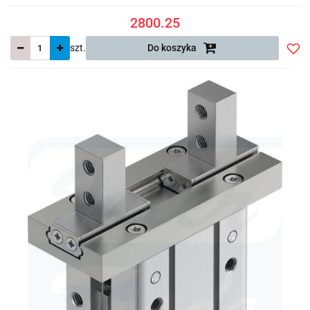
2800.25
szt.
Do koszyka
Do
prze