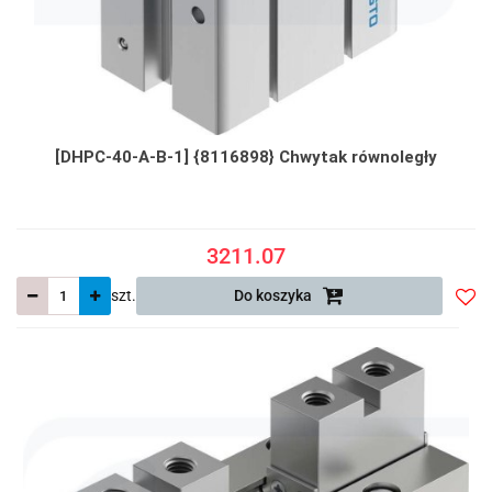
[DHPC-40-A-B-1] {8116898} Chwytak równoległy
3211.07
szt.
Do koszyka
Do
prze