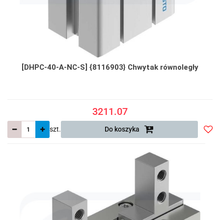
[DHPC-40-A-NC-S] {8116903} Chwytak równoległy
3211.07
szt.
Do koszyka
Do
prze