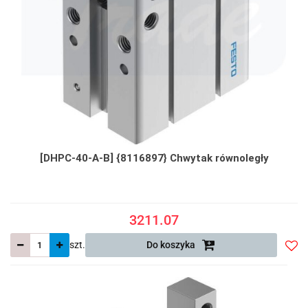
[DHPC-40-A-B] {8116897} Chwytak równoległy
3211.07
szt.
Do koszyka
Do
prze