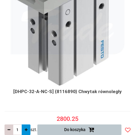
[DHPC-32-A-NC-S] {8116890} Chwytak równoległy
2800.25
szt.
Do koszyka