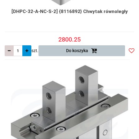
[DHPC-32-A-NC-S-2] {8116892} Chwytak równoległy
2800.25
szt.
Do koszyka
Do
prze