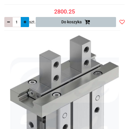
2800.25
szt.
Do koszyka
Do
prze