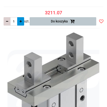
3211.07
szt.
Do koszyka
Do
prze