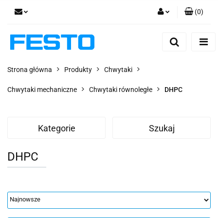
(
0
)
Zaloguj się
Zarejestruj się
Dodaj zgłoszenie
Strona główna
Produkty
Chwytaki
Zgody cookies
Chwytaki mechaniczne
Chwytaki równoległe
DHPC
Kategorie
Szukaj
DHPC