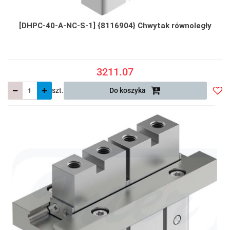
[DHPC-40-A-NC-S-1] {8116904} Chwytak równoległy
3211.07
szt.
Do koszyka
Do
prze