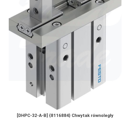
[DHPC-32-A-B] {8116884} Chwytak równoległy