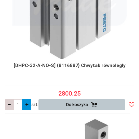
[DHPC-32-A-NO-S] {8116887} Chwytak równoległy
2800.25
szt.
Do koszyka
Do
prze