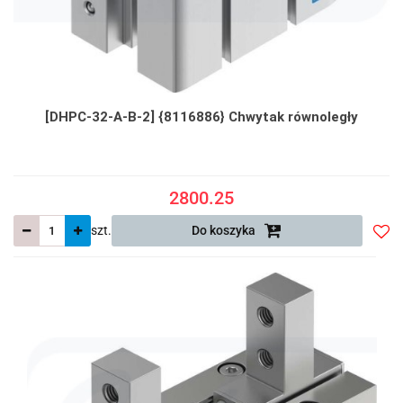
[DHPC-32-A-B-2] {8116886} Chwytak równoległy
2800.25
szt.
Do koszyka
Do
prze