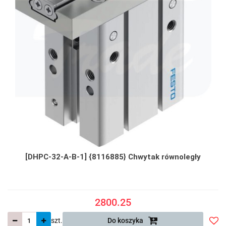
[DHPC-32-A-B-1] {8116885} Chwytak równoległy
2800.25
szt.
Do koszyka