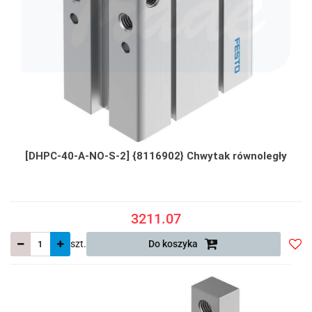
[DHPC-40-A-NO-S-2] {8116902} Chwytak równoległy
3211.07
szt.
Do koszyka
Do
prze