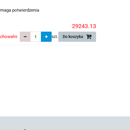
maga potwierdzenia
29243.13
echowalni
szt.
Do koszyka