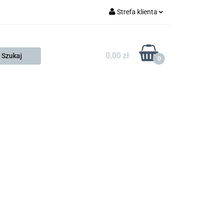
Strefa klienta
FESTO
Zaloguj się
Zarejestruj się
0,00 zł
0
Dodaj zgłoszenie
Zgody cookies
KONTAKT
KSP