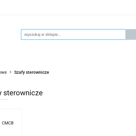
KSPRESOWA WYSYŁKA - 24H
OFICIALNY DYSTRYBUTOR 
KONTAKT
KSP
4H
OFICIALNY DYSTRYBUTOR FESTO
AKTUALNOŚCI
łowe
Szafy sterownicze
y sterownicze
CMCB