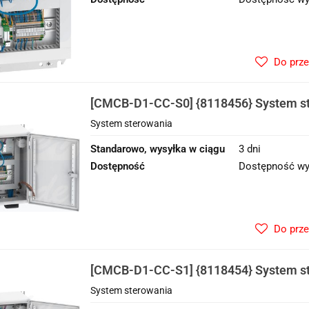
Do prz
[CMCB-D1-CC-S0] {8118456} System s
System sterowania
Standarowo, wysyłka w ciągu
3 dni
Dostępność
Dostępność wy
Do prz
[CMCB-D1-CC-S1] {8118454} System s
System sterowania