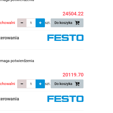
24504.22
echowalni
szt.
Do koszyka
terowania
maga potwierdzenia
20119.70
echowalni
szt.
Do koszyka
terowania