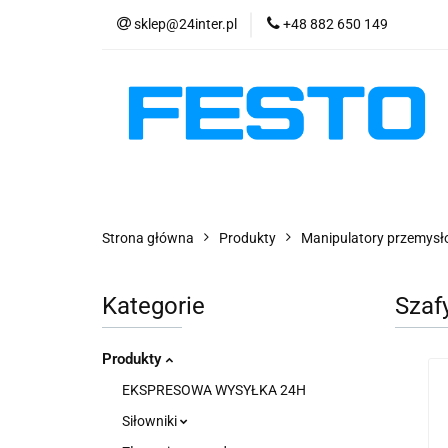
sklep@24inter.pl
+48 882 650 149
PRODUKTY
E
AKTUALNOŚCI
PRODUKTY
EKSPRESOWA WYSYŁKA - 2
Strona główna
Produkty
Manipulatory przemys
Kategorie
Szaf
Produkty
EKSPRESOWA WYSYŁKA 24H
Siłowniki