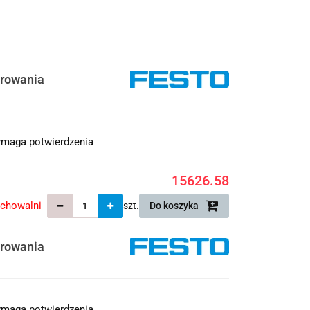
erowania
maga potwierdzenia
15626.58
echowalni
szt.
Do koszyka
erowania
maga potwierdzenia