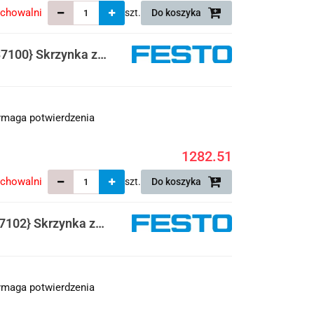
echowalni
szt.
Do koszyka
100} Skrzynka z
maga potwierdzenia
1282.51
echowalni
szt.
Do koszyka
102} Skrzynka z
maga potwierdzenia