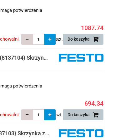
maga potwierdzenia
1087.74
echowalni
szt.
Do koszyka
8137104} Skrzynka
maga potwierdzenia
694.34
echowalni
szt.
Do koszyka
7103} Skrzynka z