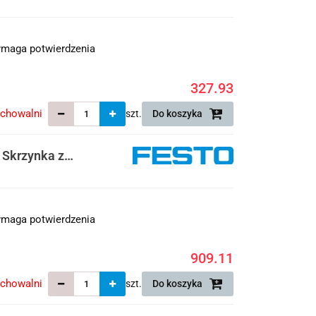
maga potwierdzenia
327.93
echowalni
szt.
Do koszyka
 Skrzynka z
maga potwierdzenia
909.11
echowalni
szt.
Do koszyka