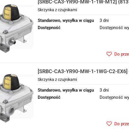
[SRBC-CA3-YR90-MW-1-1W-M12] {8137
czujnikami
Skrzynka z czujnikami
Standarowo, wysyłka w ciągu
3 dni
Dostępność
Dostępność wy
Do prz
[SRBC-CA3-YR90-MW-1-1WG-C2-EX6] {
z czujnikami
Skrzynka z czujnikami
Standarowo, wysyłka w ciągu
3 dni
Dostępność
Dostępność wy
Do prz