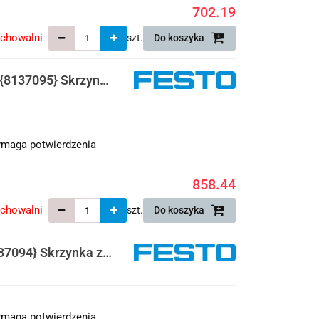
702.19
echowalni
szt.
Do koszyka
8137095} Skrzynka
maga potwierdzenia
858.44
echowalni
szt.
Do koszyka
7094} Skrzynka z
maga potwierdzenia