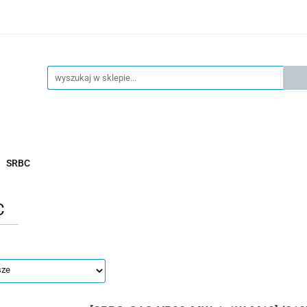
KSPRESOWA WYSYŁKA - 24H
OFICIALNY DYSTRYBUTOR 
KONTAKT
KSP
4H
OFICIALNY DYSTRYBUTOR FESTO
AKTUALNOŚCI
SRBC
C