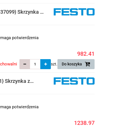
7099} Skrzynka z
maga potwierdzenia
982.41
echowalni
szt.
Do koszyka
} Skrzynka z
maga potwierdzenia
1238.97