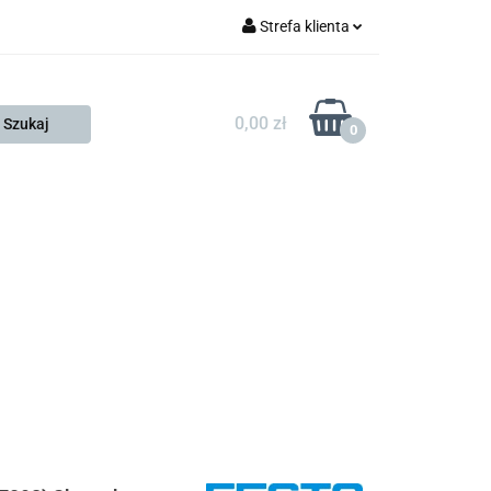
Strefa klienta
FESTO
Zaloguj się
Zarejestruj się
0,00 zł
0
Dodaj zgłoszenie
Zgody cookies
KONTAKT
KSP