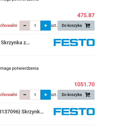
475.87
echowalni
szt.
Do koszyka
 Skrzynka z
maga potwierdzenia
1051.70
echowalni
szt.
Do koszyka
8137096} Skrzynka