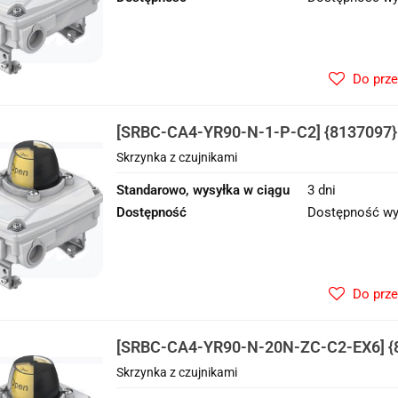
Do prz
[SRBC-CA4-YR90-N-1-P-C2] {8137097}
czujnikami
Skrzynka z czujnikami
Standarowo, wysyłka w ciągu
3 dni
Dostępność
Dostępność wy
Do prz
[SRBC-CA4-YR90-N-20N-ZC-C2-EX6] {
z czujnikami
Skrzynka z czujnikami