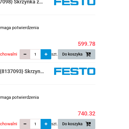
098} Skrzynka z
maga potwierdzenia
599.78
echowalni
szt.
Do koszyka
8137093} Skrzynka
maga potwierdzenia
740.32
echowalni
szt.
Do koszyka