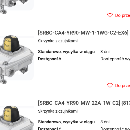
Do prz
[SRBC-CA4-YR90-MW-1-1WG-C2-EX6] {
z czujnikami
Skrzynka z czujnikami
Standarowo, wysyłka w ciągu
3 dni
Dostępność
Dostępność wy
Do prz
[SRBC-CA4-YR90-MW-22A-1W-C2] {813
czujnikami
Skrzynka z czujnikami
Standarowo, wysyłka w ciągu
3 dni
Dostępność
Dostępność wy