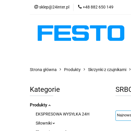
sklep@24inter.pl
+48 882 650 149
PRODUKTY
E
AKTUALNOŚCI
PRODUKTY
EKSPRESOWA WYSYŁKA - 2
Strona główna
Produkty
Skrzynki z czujnikami
Kategorie
SRB
Produkty
EKSPRESOWA WYSYŁKA 24H
Siłowniki