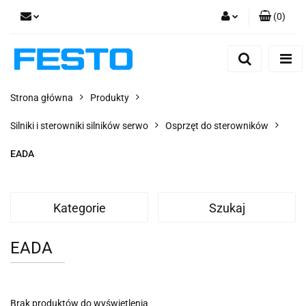
(
0
)
Zaloguj się
Zarejestruj się
Dodaj zgłoszenie
Strona główna
Produkty
Zgody cookies
Silniki i sterowniki silników serwo
Osprzęt do sterowników
EADA
Kategorie
Szukaj
EADA
Brak produktów do wyświetlenia