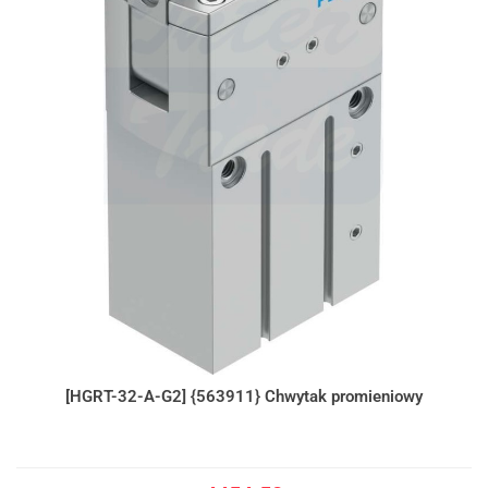
[HGRT-32-A-G2] {563911} Chwytak promieniowy