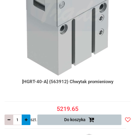
[HGRT-40-A] {563912} Chwytak promieniowy
5219.65
szt.
Do koszyka
Do
prze