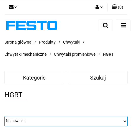
(
0
)
Zaloguj się
Zarejestruj się
Dodaj zgłoszenie
Strona główna
Produkty
Chwytaki
Zgody cookies
Chwytaki mechaniczne
Chwytaki promieniowe
HGRT
Kategorie
Szukaj
HGRT