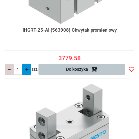
[HGRT-25-A] {563908} Chwytak promieniowy
3779.58
szt.
Do koszyka
Do
prze