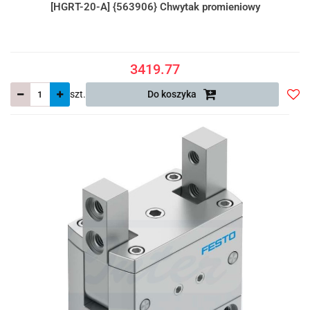
[HGRT-20-A] {563906} Chwytak promieniowy
3419.77
szt.
Do koszyka
Do
prze