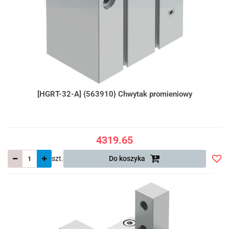
[HGRT-32-A] {563910} Chwytak promieniowy
4319.65
szt.
Do koszyka
Do
prze