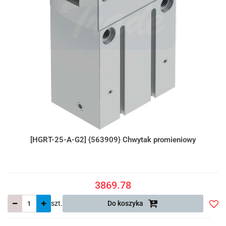
[HGRT-25-A-G2] {563909} Chwytak promieniowy
3869.78
szt.
Do koszyka
Do
prze