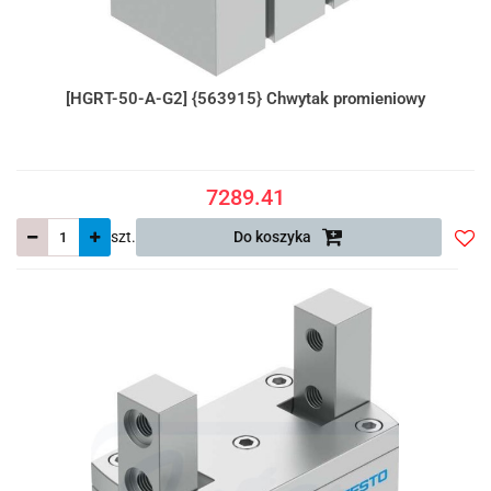
[HGRT-50-A-G2] {563915} Chwytak promieniowy
7289.41
szt.
Do koszyka
Do
prze