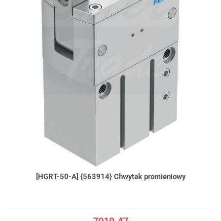
[HGRT-50-A] {563914} Chwytak promieniowy
7019.47