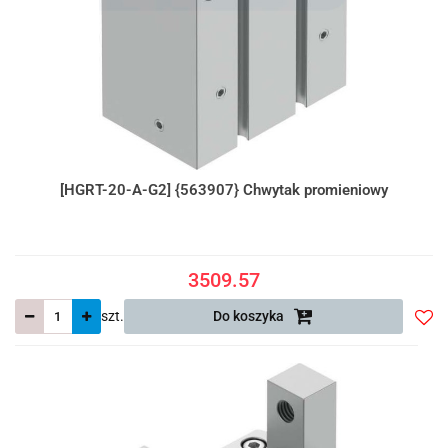
[HGRT-20-A-G2] {563907} Chwytak promieniowy
3509.57
szt.
Do koszyka
Do
prze