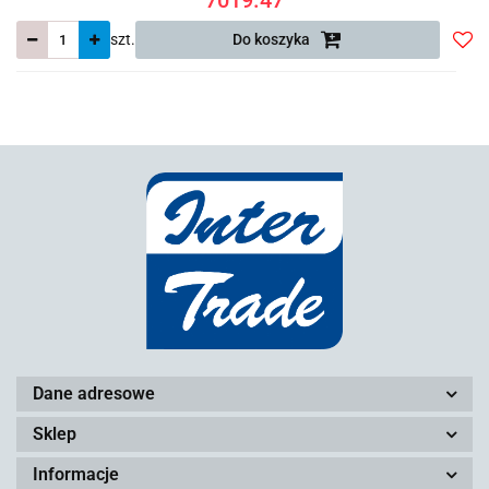
szt.
Do koszyka
Do
prze
Dane adresowe
Sklep
Informacje