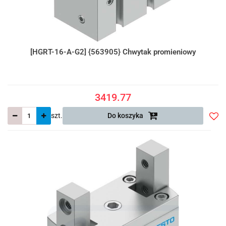
[HGRT-16-A-G2] {563905} Chwytak promieniowy
3419.77
szt.
Do koszyka
Do
prze