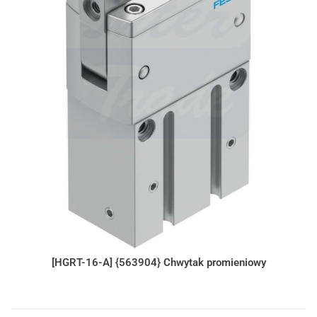
[HGRT-16-A] {563904} Chwytak promieniowy