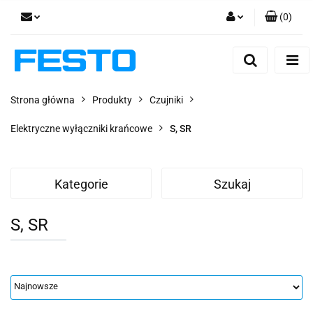
(
0
)
Zaloguj się
Zarejestruj się
Dodaj zgłoszenie
Strona główna
Produkty
Czujniki
Zgody cookies
Elektryczne wyłączniki krańcowe
S, SR
Kategorie
Szukaj
S, SR