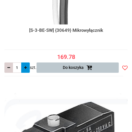
[S-3-BE-SW] {30649} Mikrowyłącznik
169.78
szt.
Do koszyka
Do
prze