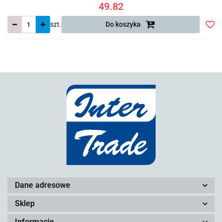
49.82
szt.
Do koszyka
Do
prze
Dane adresowe
Sklep
Informacje