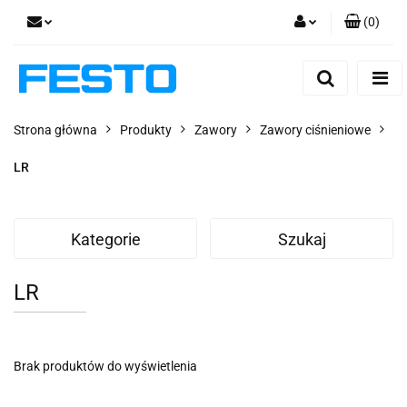
(
0
)
Zaloguj się
Zarejestruj się
Dodaj zgłoszenie
Strona główna
Produkty
Zawory
Zawory ciśnieniowe
Zgody cookies
LR
Kategorie
Szukaj
LR
Brak produktów do wyświetlenia