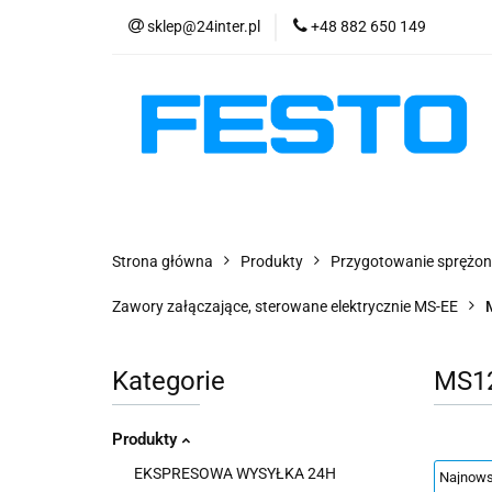
sklep@24inter.pl
+48 882 650 149
PRODUKTY
E
AKTUALNOŚCI
PRODUKTY
EKSPRESOWA WYSYŁKA - 2
Strona główna
Produkty
Przygotowanie sprężon
Zawory załączające, sterowane elektrycznie MS-EE
Kategorie
MS1
Produkty
EKSPRESOWA WYSYŁKA 24H