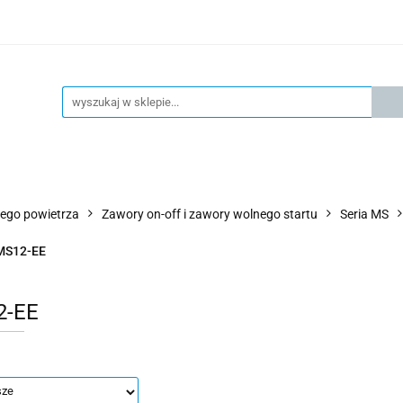
KSPRESOWA WYSYŁKA - 24H
OFICIALNY DYSTRYBUTOR 
KONTAKT
KSP
4H
OFICIALNY DYSTRYBUTOR FESTO
AKTUALNOŚCI
ego powietrza
Zawory on-off i zawory wolnego startu
Seria MS
MS12-EE
2-EE