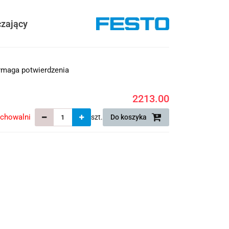
czający
maga potwierdzenia
2213.00
echowalni
szt.
Do koszyka