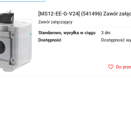
[MS12-EE-G-V24] {541496} Zawór załą
Zawór załączający
Standarowo, wysyłka w ciągu
3 dni
Dostępność
Dostępność wy
Do prz