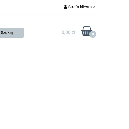
Strefa klienta
FESTO
Zaloguj się
Zarejestruj się
0,00 zł
0
Dodaj zgłoszenie
Zgody cookies
KONTAKT
KSP