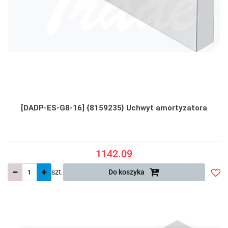
[DADP-ES-G8-16] {8159235} Uchwyt amortyzatora
1142.09
szt.
Do koszyka
Do
prze