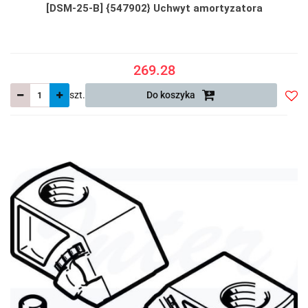
[DSM-25-B] {547902} Uchwyt amortyzatora
269.28
szt.
Do koszyka
Do
prze