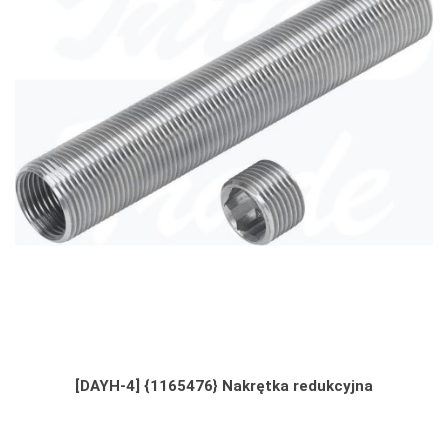
[DAYH-4] {1165476} Nakrętka redukcyjna