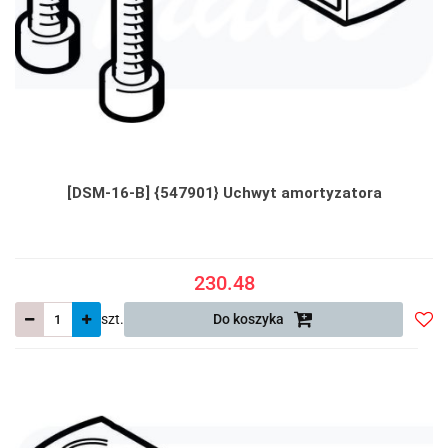
[DSM-16-B] {547901} Uchwyt amortyzatora
230.48
szt.
Do koszyka
Do
prze