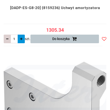
[DADP-ES-G8-20] {8159236} Uchwyt amortyzatora
1305.34
szt.
Do koszyka
Do
prze