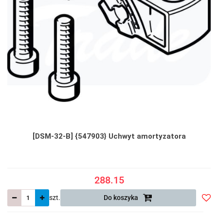
[DSM-32-B] {547903} Uchwyt amortyzatora
288.15
szt.
Do koszyka
Do