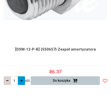
[DSM-12-P-B] {550657} Zespół amortyzatora
86.37
szt.
Do koszyka
Do
prze