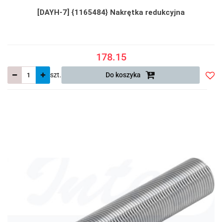
[DAYH-7] {1165484} Nakrętka redukcyjna
178.15
szt.
Do koszyka
Do
prze