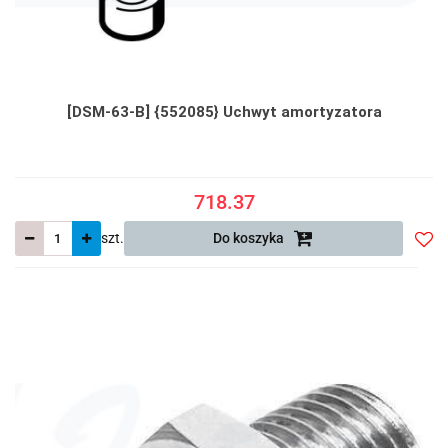
[DSM-63-B] {552085} Uchwyt amortyzatora
718.37
szt.
Do koszyka
Do
prze