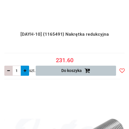
[DAYH-10] {1165491} Nakrętka redukcyjna
231.60
szt.
Do koszyka
Do
prze