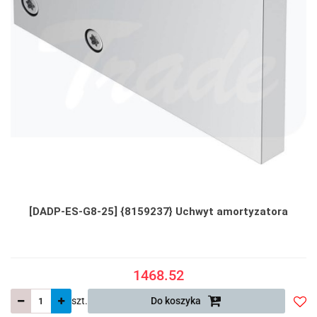
[DADP-ES-G8-25] {8159237} Uchwyt amortyzatora
1468.52
szt.
Do koszyka
Do