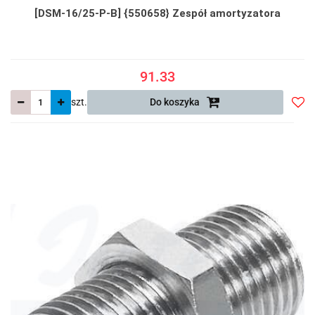
[DSM-16/25-P-B] {550658} Zespół amortyzatora
91.33
szt.
Do koszyka
Do
prze