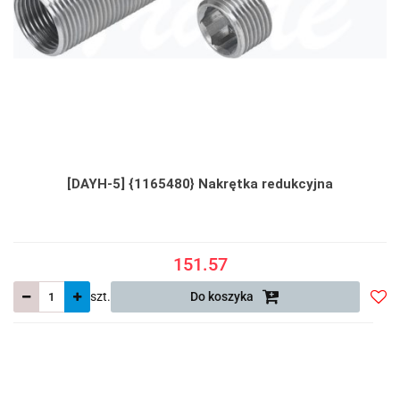
[DAYH-5] {1165480} Nakrętka redukcyjna
151.57
szt.
Do koszyka
Do
prze