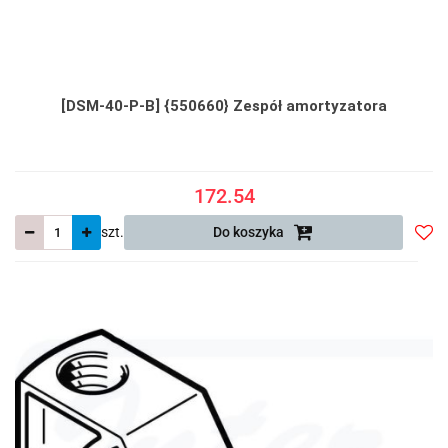
[DSM-40-P-B] {550660} Zespół amortyzatora
172.54
szt.
Do koszyka
Do
prze