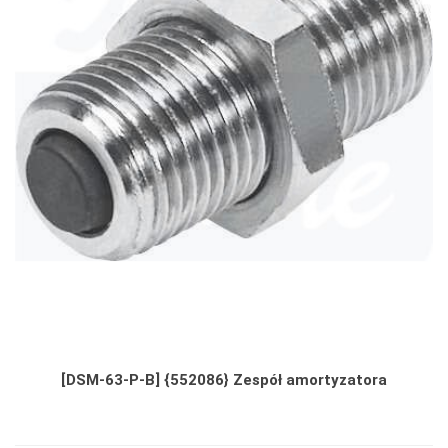
[DSM-63-P-B] {552086} Zespół amortyzatora