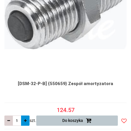
[DSM-32-P-B] {550659} Zespół amortyzatora
124.57
szt.
Do koszyka
Do