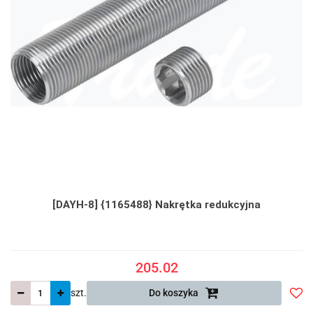
[DAYH-8] {1165488} Nakrętka redukcyjna
205.02
szt.
Do koszyka
Do