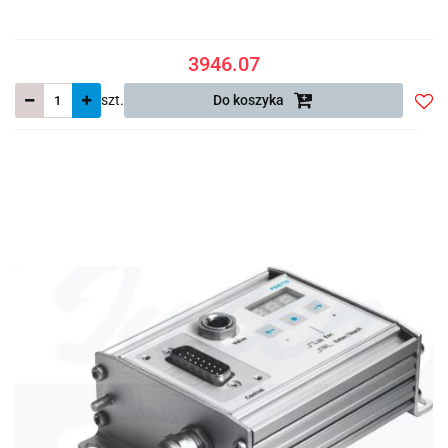
3946.07
szt.
Do koszyka
Do
prze