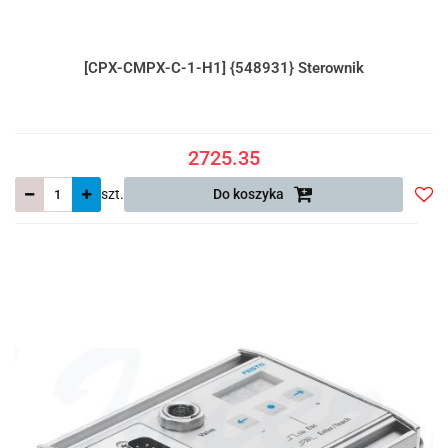
[CPX-CMPX-C-1-H1] {548931} Sterownik
2725.35
szt.
Do koszyka
Do
prze