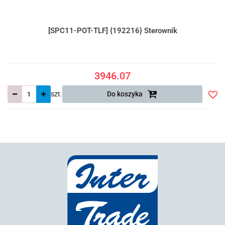
[SPC11-POT-TLF] {192216} Sterownik
3946.07
szt.
Do koszyka
Do
prze