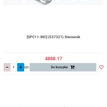
[SPC11-INC] {537321} Sterownik
4888.17
szt.
Do koszyka
Do
prze