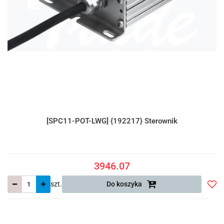
[SPC11-POT-LWG] {192217} Sterownik
3946.07
szt.
Do koszyka
Do
prze