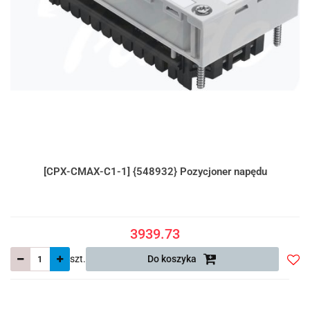
[CPX-CMAX-C1-1] {548932} Pozycjoner napędu
3939.73
szt.
Do koszyka
Do
prze