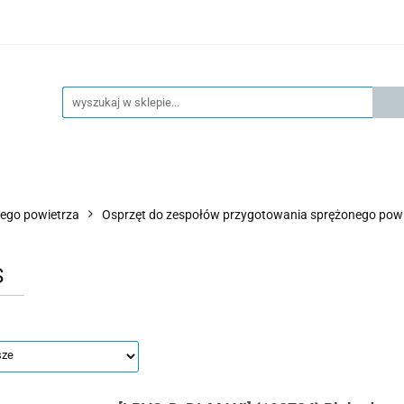
KSPRESOWA WYSYŁKA - 24H
OFICIALNY DYSTRYBUTOR 
KONTAKT
KSP
4H
OFICIALNY DYSTRYBUTOR FESTO
AKTUALNOŚCI
ego powietrza
Osprzęt do zespołów przygotowania sprężonego powi
S