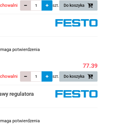
echowalni
szt.
Do koszyka
maga potwierdzenia
77.39
echowalni
szt.
Do koszyka
awy regulatora
maga potwierdzenia