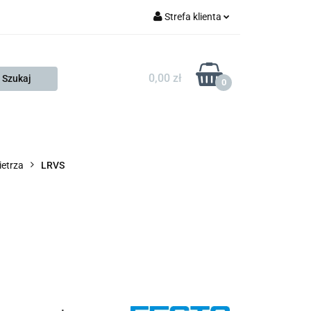
Strefa klienta
FESTO
Zaloguj się
Zarejestruj się
0,00 zł
0
Dodaj zgłoszenie
Zgody cookies
KONTAKT
KSP
etrza
LRVS