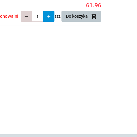
61.96
echowalni
szt.
Do koszyka