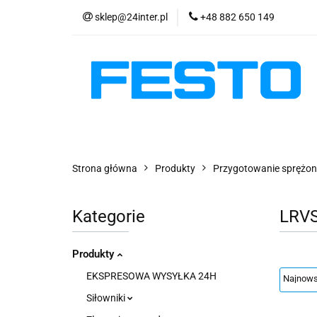
sklep@24inter.pl
+48 882 650 149
PRODUKTY
E
AKTUALNOŚCI
PRODUKTY
EKSPRESOWA WYSYŁKA - 2
Strona główna
Produkty
Przygotowanie sprężon
Kategorie
LRV
Produkty
EKSPRESOWA WYSYŁKA 24H
Siłowniki