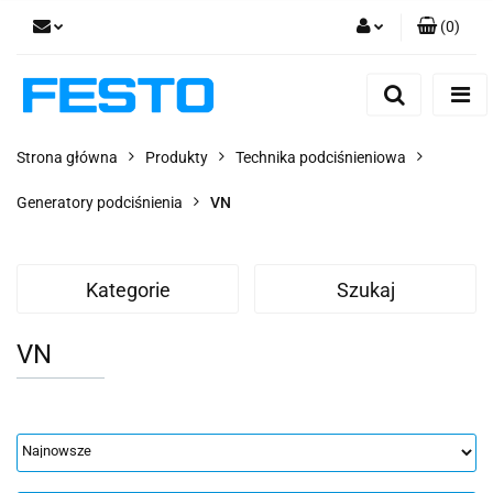
(
0
)
Zaloguj się
Zarejestruj się
Dodaj zgłoszenie
Strona główna
Produkty
Technika podciśnieniowa
Zgody cookies
Generatory podciśnienia
VN
Kategorie
Szukaj
VN