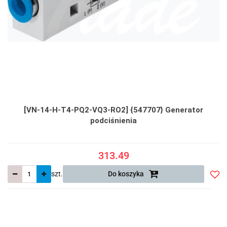
[VN-14-H-T4-PQ2-VQ3-RO2] {547707} Generator
podciśnienia
313.49
szt.
Do koszyka
Do
prze