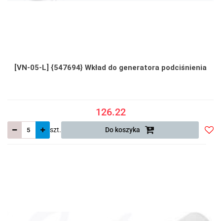
[VN-05-L] {547694} Wkład do generatora podciśnienia
126.22
szt.
Do koszyka
Do
prze