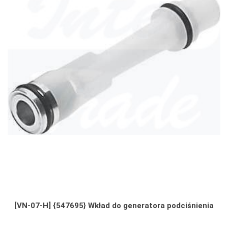
[VN-07-H] {547695} Wkład do generatora podciśnienia