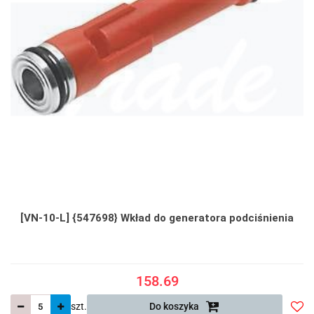
[VN-10-L] {547698} Wkład do generatora podciśnienia
158.69
szt.
Do koszyka