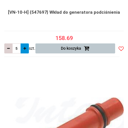
[VN-10-H] {547697} Wkład do generatora podciśnienia
158.69
szt.
Do koszyka
Do
prze