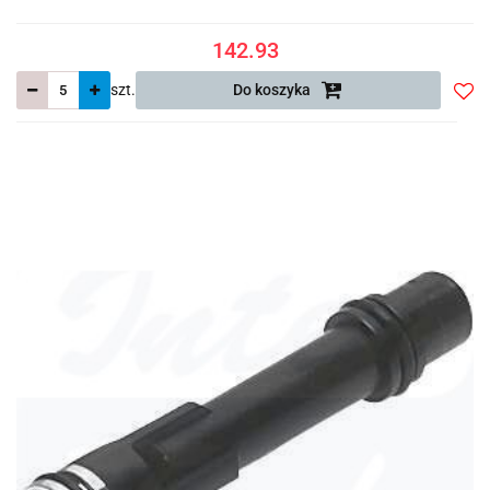
142.93
szt.
Do koszyka
Do
prze