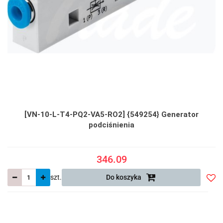
[VN-10-L-T4-PQ2-VA5-RO2] {549254} Generator
podciśnienia
346.09
szt.
Do koszyka
Do
prze