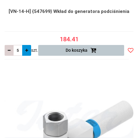
[VN-14-H] {547699} Wkład do generatora podciśnienia
184.41
szt.
Do koszyka
Do
prze