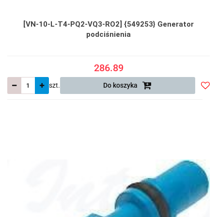
[VN-10-L-T4-PQ2-VQ3-RO2] {549253} Generator
podciśnienia
286.89
szt.
Do koszyka
Do
prze