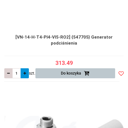
[VN-14-H-T4-PI4-VI5-RO2] {547705} Generator
podciśnienia
313.49
szt.
Do koszyka
Do
prze