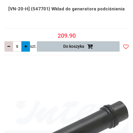
[VN-20-H] {547701} Wkład do generatora podciśnienia
209.90
szt.
Do koszyka
Do
prze