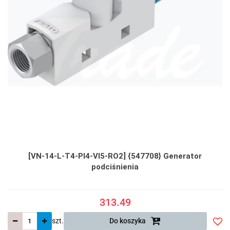
[VN-14-L-T4-PI4-VI5-RO2] {547708} Generator
podciśnienia
313.49
szt.
Do koszyka