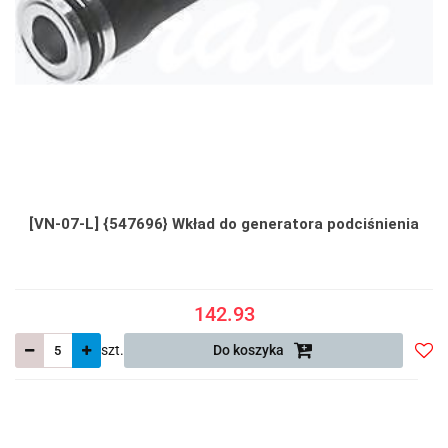
[VN-07-L] {547696} Wkład do generatora podciśnienia
142.93
szt.
Do koszyka
Do
prze