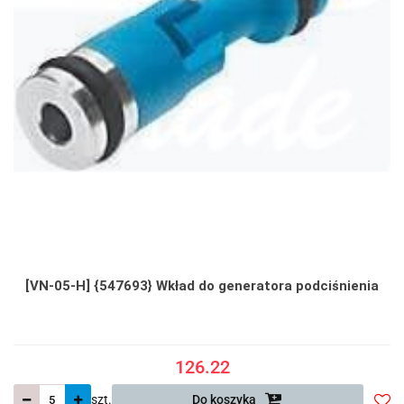
[VN-05-H] {547693} Wkład do generatora podciśnienia
126.22
szt.
Do koszyka