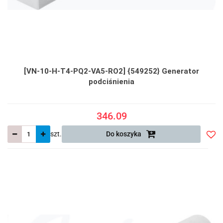
[VN-10-H-T4-PQ2-VA5-RO2] {549252} Generator
podciśnienia
346.09
szt.
Do koszyka
Do
prze