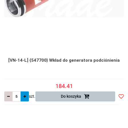
[VN-14-L] {547700} Wkład do generatora podciśnienia
184.41
szt.
Do koszyka
Do
prze