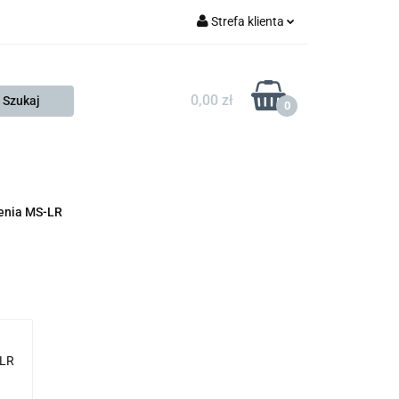
Strefa klienta
FESTO
Zaloguj się
Zarejestruj się
0,00 zł
0
Dodaj zgłoszenie
Zgody cookies
KONTAKT
KSP
ienia MS-LR
LR