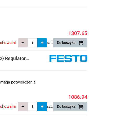
1307.65
echowalni
szt.
Do koszyka
} Regulator
maga potwierdzenia
1086.94
echowalni
szt.
Do koszyka