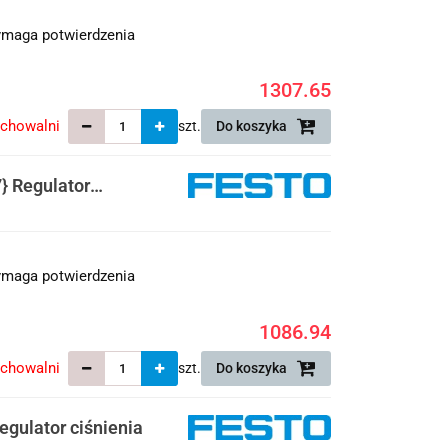
maga potwierdzenia
1307.65
echowalni
szt.
Do koszyka
 Regulator
maga potwierdzenia
1086.94
echowalni
szt.
Do koszyka
gulator ciśnienia