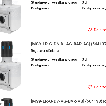
Standarowo, wysyłka w ciągu
3 dni
Dostępność
Dostępność wy
Do prz
[MS9-LR-G-D6-DI-AG-BAR-AS] {564137}
ciśnienia
Regulator ciśnienia
Standarowo, wysyłka w ciągu
3 dni
Dostępność
Dostępność wy
Do prz
[MS9-LR-G-D7-AG-BAR-AS] {564138} Re
MY