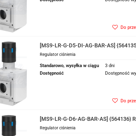
Do prz
[MS9-LR-G-D5-DI-AG-BAR-AS] {564135}
ciśnienia
Regulator ciśnienia
Standarowo, wysyłka w ciągu
3 dni
Dostępność
Dostępność wy
Do prz
[MS9-LR-G-D6-AG-BAR-AS] {564136} Re
Regulator ciśnienia