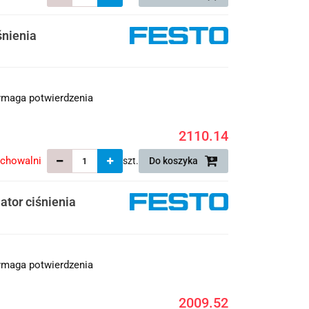
śnienia
maga potwierdzenia
2110.14
echowalni
szt.
Do koszyka
tor ciśnienia
maga potwierdzenia
2009.52