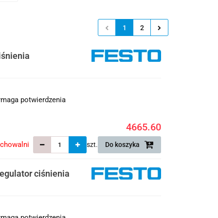
1
2
iśnienia
maga potwierdzenia
4665.60
echowalni
szt.
Do koszyka
gulator ciśnienia
maga potwierdzenia