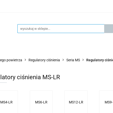
KSPRESOWA WYSYŁKA - 24H
OFICIALNY DYSTRYBUTOR 
KONTAKT
KSP
4H
OFICIALNY DYSTRYBUTOR FESTO
AKTUALNOŚCI
ego powietrza
Regulatory ciśnienia
Seria MS
Regulatory ciśn
latory ciśnienia MS-LR
MS4-LR
MS6-LR
MS12-LR
MS9-