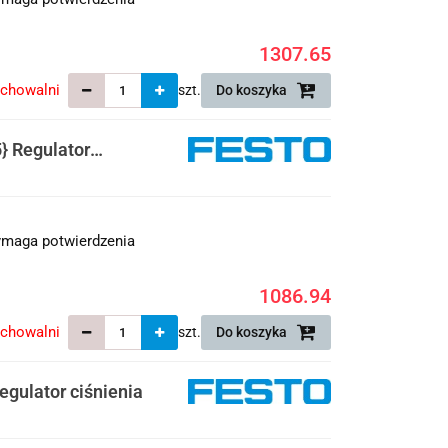
1307.65
echowalni
szt.
Do koszyka
 Regulator
maga potwierdzenia
1086.94
echowalni
szt.
Do koszyka
gulator ciśnienia