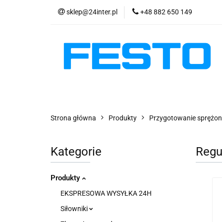
sklep@24inter.pl
+48 882 650 149
PRODUKTY
E
AKTUALNOŚCI
PRODUKTY
EKSPRESOWA WYSYŁKA - 2
Strona główna
Produkty
Przygotowanie sprężon
Kategorie
Regu
Produkty
EKSPRESOWA WYSYŁKA 24H
Siłowniki