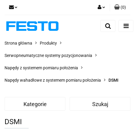
(
0
)
Zaloguj się
Zarejestruj się
Dodaj zgłoszenie
Strona główna
Produkty
Zgody cookies
Serwopneumatyczne systemy pozycjonowania
Napędy z systemem pomiaru położenia
Napędy wahadłowe z systemem pomiaru położenia
DSMI
Kategorie
Szukaj
DSMI