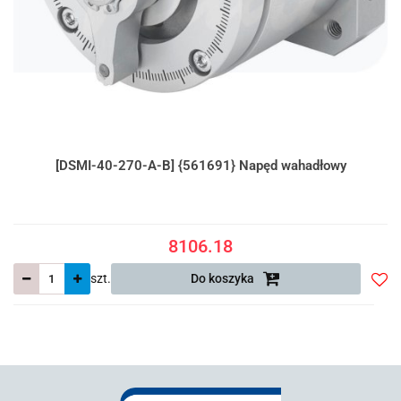
[DSMI-40-270-A-B] {561691} Napęd wahadłowy
8106.18
szt.
Do koszyka
Do
prze