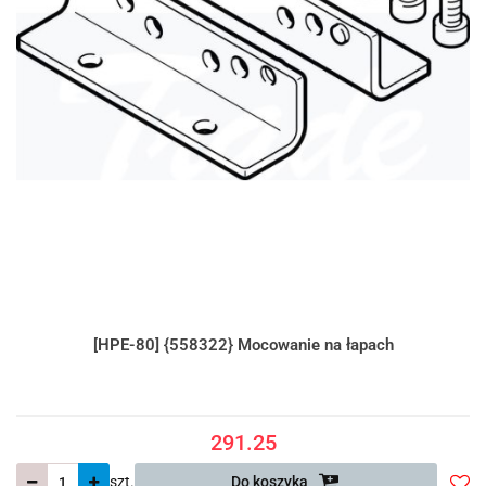
[HPE-80] {558322} Mocowanie na łapach
291.25
szt.
Do koszyka