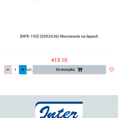
[HPE-150] {3002636} Mocowanie na łapach
413.10
szt.
Do koszyka
Do
prze