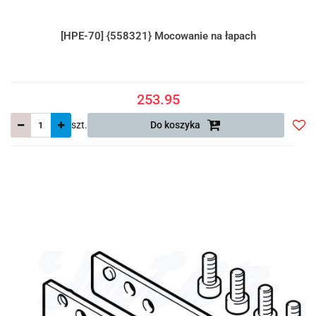
[HPE-70] {558321} Mocowanie na łapach
253.95
szt.
Do koszyka
Do
prze