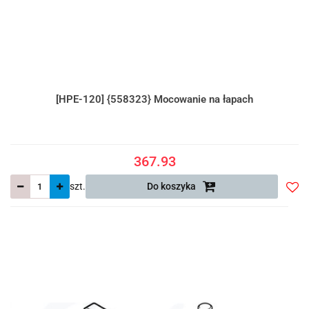
[HPE-120] {558323} Mocowanie na łapach
367.93
szt.
Do koszyka
Do
prze