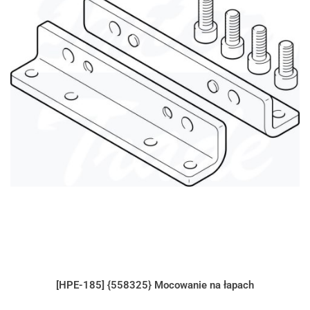
[HPE-185] {558325} Mocowanie na łapach