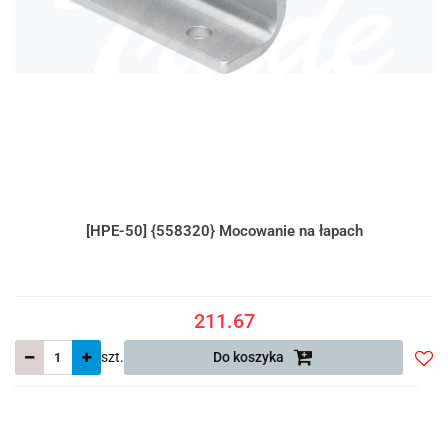
[HPE-50] {558320} Mocowanie na łapach
211.67
szt.
Do koszyka
Do
prze