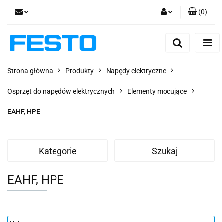
(
0
)
Zaloguj się
Zarejestruj się
Dodaj zgłoszenie
Strona główna
Produkty
Napędy elektryczne
Zgody cookies
Osprzęt do napędów elektrycznych
Elementy mocujące
EAHF, HPE
Kategorie
Szukaj
EAHF, HPE