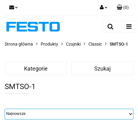
(
0
)
Zaloguj się
Zarejestruj się
Dodaj zgłoszenie
Strona główna
Produkty
Czujniki
Classic
SMTSO-1
Zgody cookies
Kategorie
Szukaj
SMTSO-1