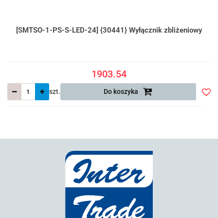
[SMTSO-1-PS-S-LED-24] {30441} Wyłącznik zbliżeniowy
1903.54
szt.
Do koszyka
Do
prze