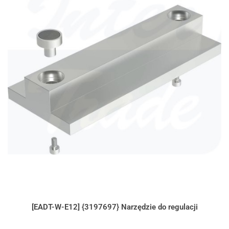
[EADT-W-E12] {3197697} Narzędzie do regulacji