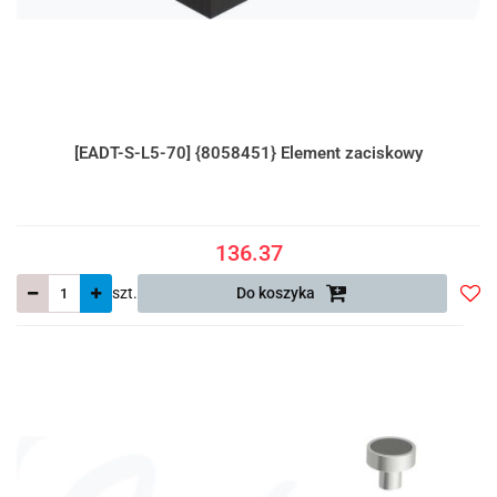
[EADT-S-L5-70] {8058451} Element zaciskowy
136.37
szt.
Do koszyka
Do
prze