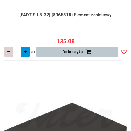
[EADT-S-L5-32] {8065818} Element zaciskowy
135.08
szt.
Do koszyka
Do
prze