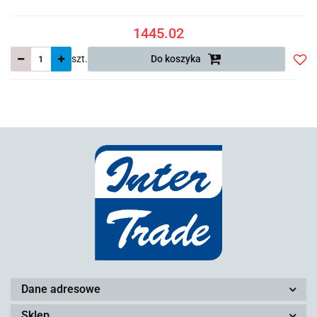
1445.02
szt.
Do koszyka
Do
prze
Dane adresowe
Sklep