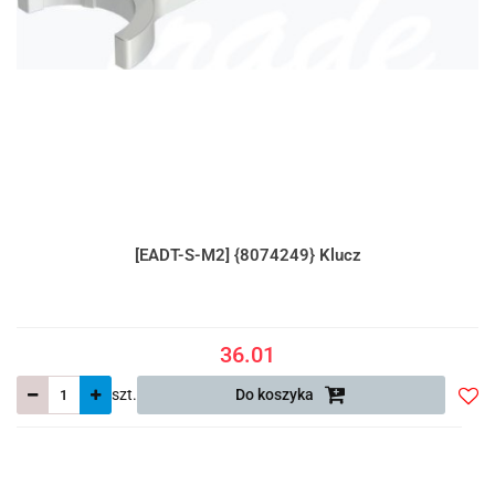
[EADT-S-M2] {8074249} Klucz
36.01
szt.
Do koszyka
Do
prze