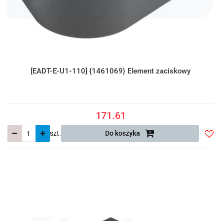
[EADT-E-U1-110] {1461069} Element zaciskowy
171.61
szt.
Do koszyka
Do
prze