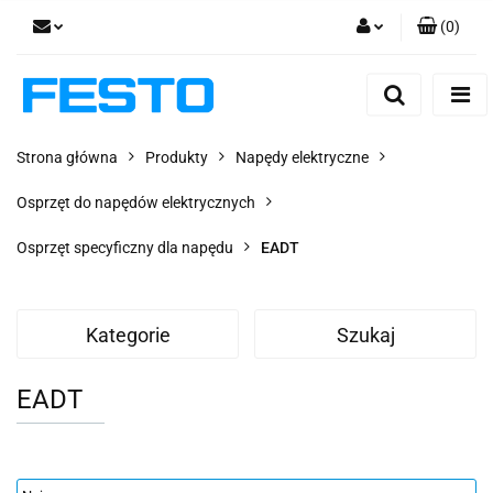
(
0
)
Zaloguj się
Zarejestruj się
Dodaj zgłoszenie
Strona główna
Produkty
Napędy elektryczne
Zgody cookies
Osprzęt do napędów elektrycznych
Osprzęt specyficzny dla napędu
EADT
Kategorie
Szukaj
EADT