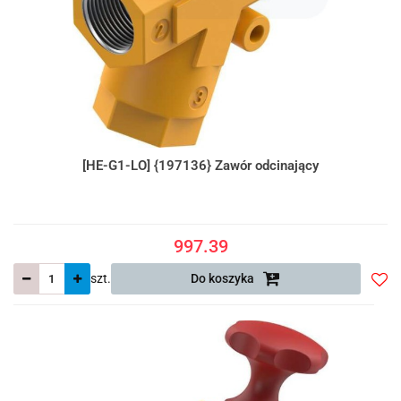
[HE-G1-LO] {197136} Zawór odcinający
997.39
szt.
Do koszyka
Do
prze