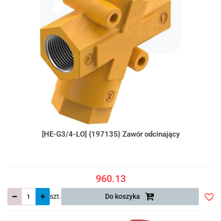
[HE-G3/4-LO] {197135} Zawór odcinający
960.13
szt.
Do koszyka
Do
prze