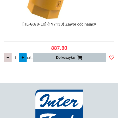
[HE-G3/8-LO] {197133} Zawór odcinający
887.80
szt.
Do koszyka
Do
prze