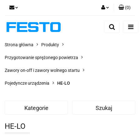
(
0
)
Zaloguj się
Zarejestruj się
Dodaj zgłoszenie
Strona główna
Produkty
Zgody cookies
Przygotowanie sprężonego powietrza
Zawory on-off i zawory wolnego startu
Pojedyncze urządzenia
HE-LO
Kategorie
Szukaj
HE-LO