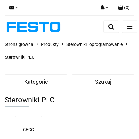
(
0
)
Zaloguj się
Zarejestruj się
Dodaj zgłoszenie
Strona główna
Produkty
Sterowniki i oprogramowanie
Zgody cookies
Sterowniki PLC
Kategorie
Szukaj
Sterowniki PLC
CECC