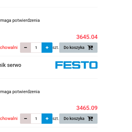
maga potwierdzenia
3645.04
echowalni
szt.
Do koszyka
ik serwo
maga potwierdzenia
3465.09
echowalni
szt.
Do koszyka