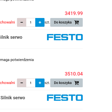
3419.99
echowalni
szt.
Do koszyka
lnik serwo
maga potwierdzenia
3510.04
echowalni
szt.
Do koszyka
Silnik serwo