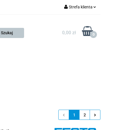
Strefa klienta
FESTO
Zaloguj się
Zarejestruj się
0,00 zł
0
Dodaj zgłoszenie
Zgody cookies
KONTAKT
KSP
1
2