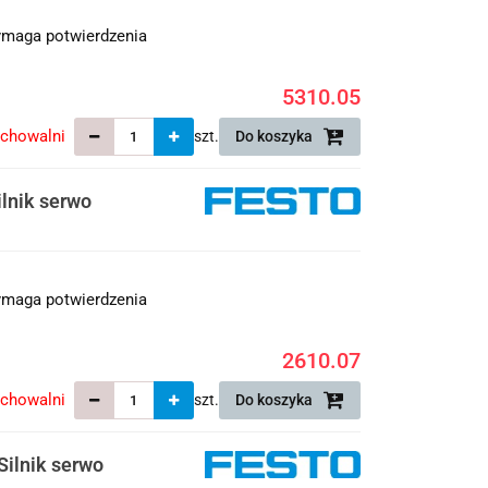
maga potwierdzenia
5310.05
echowalni
szt.
Do koszyka
lnik serwo
maga potwierdzenia
2610.07
echowalni
szt.
Do koszyka
ilnik serwo