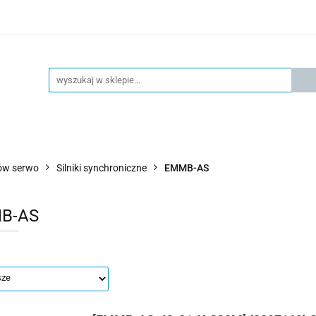
KSPRESOWA WYSYŁKA - 24H
OFICIALNY DYSTRYBUTOR 
KONTAKT
KSP
4H
OFICIALNY DYSTRYBUTOR FESTO
AKTUALNOŚCI
ików serwo
Silniki synchroniczne
EMMB-AS
B-AS