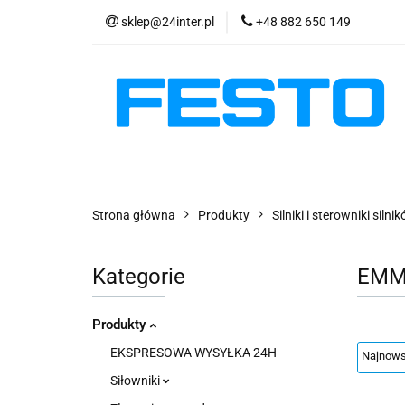
sklep@24inter.pl
+48 882 650 149
PRODUKTY
E
AKTUALNOŚCI
PRODUKTY
EKSPRESOWA WYSYŁKA - 2
Strona główna
Produkty
Silniki i sterowniki siln
Kategorie
EMM
Produkty
EKSPRESOWA WYSYŁKA 24H
Siłowniki