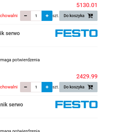
5130.01
echowalni
szt.
Do koszyka
ik serwo
maga potwierdzenia
2429.99
echowalni
szt.
Do koszyka
nik serwo
maga potwierdzenia