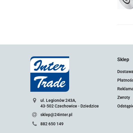
Sklep
Dostaw
Płatnośc
Reklama
Zwroty
ul. Legionów 243A,
43-502 Czechowice - Dziedzice
Odstąpi
sklep@24inter.pl
882 650 149