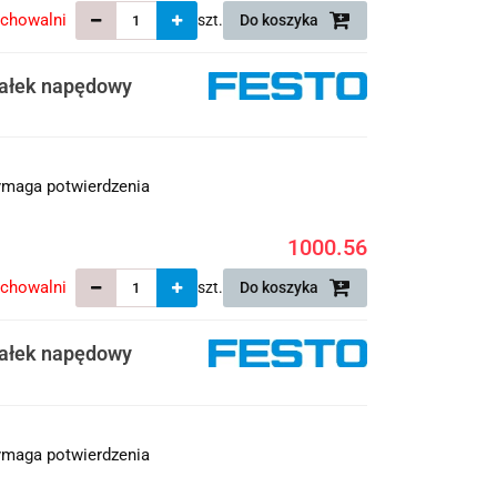
echowalni
szt.
Do koszyka
ałek napędowy
maga potwierdzenia
1000.56
echowalni
szt.
Do koszyka
ałek napędowy
maga potwierdzenia