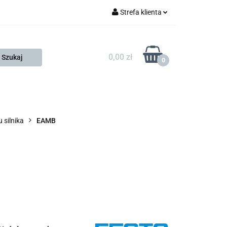
Strefa klienta
FESTO
Zaloguj się
Zarejestruj się
0,00 zł
0
Dodaj zgłoszenie
Zgody cookies
KONTAKT
KSP
silnika
EAMB