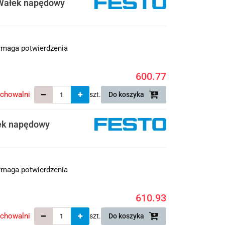
Wałek napędowy
maga potwierdzenia
600.77
echowalni
szt.
Do koszyka
ek napędowy
maga potwierdzenia
610.93
echowalni
szt.
Do koszyka