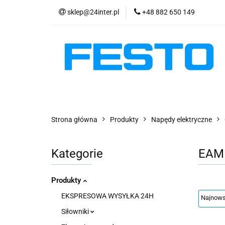
sklep@24inter.pl
+48 882 650 149
PRODUKTY
E
AKTUALNOŚCI
PRODUKTY
EKSPRESOWA WYSYŁKA - 2
Strona główna
Produkty
Napędy elektryczne
Kategorie
EAM
Produkty
EKSPRESOWA WYSYŁKA 24H
Siłowniki