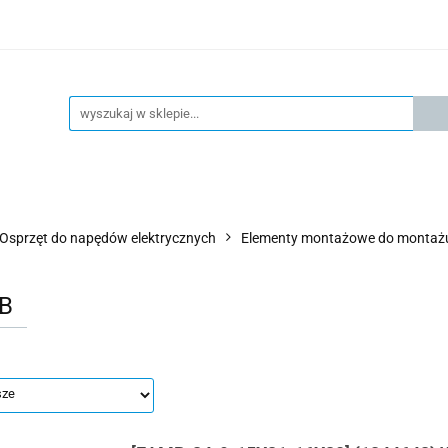
KSPRESOWA WYSYŁKA - 24H
OFICIALNY DYSTRYBUTOR 
KONTAKT
KSP
4H
OFICIALNY DYSTRYBUTOR FESTO
AKTUALNOŚCI
Osprzęt do napędów elektrycznych
Elementy montażowe do montażu 
B